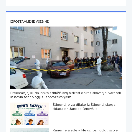
IZPOSTAVLJENE VSEBINE
Predstavljaj si, da lahko združiš svojo strast do raziskovanja, varnosti
in novih tehnologij z izobraževanjem
Štipendije za dijake iz Štipendijskega
sklada dr. Janeza Drnovška
Karierne srede – Ne ugibaj, odkrij svoje