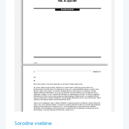
Petek, 28. avgust 2009
SPLOŠNA MATURA
© RIC 2009
2 
M092-231-1-4 
1A 
A)  
Mai m
ű
sorunkban a Hol élnek legtovább az em
berek? kérdést járjuk körbe.  
Ha hosszú életet szeretne fiának, költö
zzön az Adriai-tenger mellett egy dombon fekv
ő
 kis 
köztársaságba: San Marinóba. Ha tö
rténetesen lánya van, a legmegfelel
ő
bb lakhely a szintén törpe 
Monaco vagy a távoli Japán. Az említett országok
 állnak az élen ugyanis a születéskor várható 
átlagos élettartam tekintetében, azaz egy ma született csecsem
ő
 ezekben az országokban élne a 
legtovább a világon, ha nem változnának id
ő
közben az egészségügyi mutatók. Az évente megjelen
ő
statisztikát múlt héten hozta ny
ilvánosságra az Egészségügyi Világ
szervezet. Az adatokból kiderült, 
hogy San Marinóban a férfiak születéskor várható át
lagos élettartama 80 év, míg a Monacóban, illetve 
Japánban él
ő
 hölgyek átlagos várható élettartama 86 év.  
Sajnos nem meglepetés, hogy a világon Afrikában a 
legalacsonyabb a születéskor várható élettartam 
mind a n
ő
k, mind a férfiak körében. A kontinens nyugati partján fekv
ő
 Sierra Leone férfi lakosságának 
átlagos várható élettartama mindössze 37 év; ezze
l megegyezik az Afrika déli részén található 
Szváziföld n
ő
i lakosságának várható élethossza. A fekete 
kontinens fejlettebb országai közé sorolt 
Dél-Afrikában a várható élethossz férfiaknál 50, n
ő
knél 52 év. 
Az Amerikai Egyesült Államok szintén az élmez
ő
nyben foglal helyet a születéskor várható átlagos 
élettartam terén, de sem a n
ő
k, sem a férfiak körében nem áll az els
ő
 helyen: az amerikai férfiak 
átlagosan 75 évig, a n
ő
k pedig átlagosan 80 évig élnek.  
Magyarországon a ma született fiúk a Központi Statiszt
ikai Hivatal szerint 68,56, a lányok 76,93 évre 
Sorodne vsebine
számíthatnak – tehát hazánk az er
ő
s középmez
ő
nyben tanyázik. A környez
ő
 országok nagyobbrészt 
jobban állnak: Ausztriában a férfiak várható életkora 77 év, a n
ő
ké  82 év, Szlovákiában 70 évre 
számathatnak a férfiak, a n
ő
k 78-ra, míg Szlovéniában a férfiak átlagosan 74, a n
ő
k átlagosan 81 évet 
élnek.  