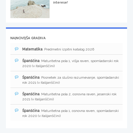
interese!
NAJNOVEJŠA GRADIVA
Matematika
: Predmetni izpitni katalog 2026
Španščina
: Maturitetna pola 1, višja raven, spomladanski rok
2020 (v italijanščini)
Španščina
: Posnetek za slušno razumevanje, spomladanski
rok 2021 (v italijanščini)
Španščina
: Maturitetna pola 2, osnovna raven, jesenski rok
2021 (v italijanščini)
Španščina
: Maturitetna pola 1, osnovna raven, spomladanski
rok 2020 (v italijanščini)