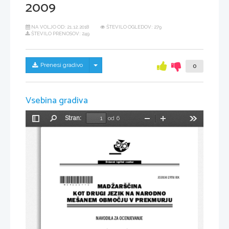
2009
NA VOLJO OD:
21.12.2018
ŠTEVILO OGLEDOV: 279
ŠTEVILO PRENOSOV: 249
Skrij/prikaži meni
Prenesi gradivo
0
Vsebina gradiva
Stran:
od 6
Preklopi
Najdi
Pomanjšaj
Povečaj
Orodja
stransko
vrstico
Državni  izpitni  center
*M09223114*
JESENSKI IZPITNI ROK
MADŽARŠČINA
KOT DRUGI JEZIK NA NARODNO
MEŠANEM OBMOČJU V PREKMURJU
NAVODILA ZA OCENJEVANJE