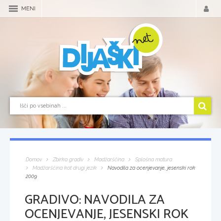
MENI
Domov
Zbirka gradiv
Madžarščina
Splošna matura
Madžarščina kot drugi jezik
Navodila za ocenjevanje, jesenski rok
2009
GRADIVO:
NAVODILA ZA
OCENJEVANJE, JESENSKI ROK