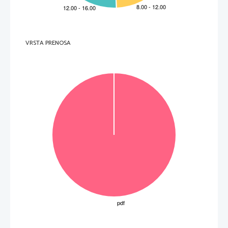
4.     az euró bevezetése óta 
1 
5.     a termel
ő
k, a keresked
ő
k és a feldolgozóipar 
2 
Három helyes válasz 2 pont, két helyes 1 pont, egy helyes 0 pont. 
6.     alacsonynak 
1 
7.     kisebb  
1 
8.     kölcsönt vesznek fel   
1 
9.     sokat vásárolnak  
1 
10.   mert káros lehet az egészségre  
1 
11.   barátságosnak 
1 
Vagy ue. másképpen. 
(12 pont) 
VRSTA PRENOSA