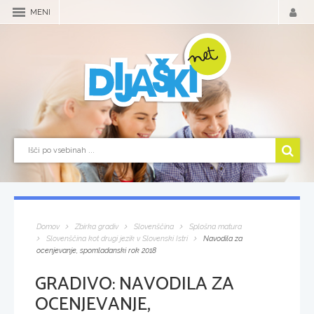
MENI
Domov
Zbirka gradiv
Slovenščina
Splošna matura
Slovenščina kot drugi jezik v Slovenski Istri
Navodila za
ocenjevanje, spomladanski rok 2018
GRADIVO:
NAVODILA ZA
OCENJEVANJE,