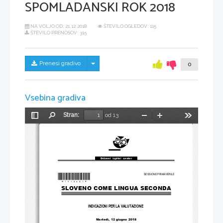
SPOMLADANSKI ROK 2018
NA VOLJO OD:
21.12.2018
ŠTEVILO OGLEDOV: 115
ŠTEVILO PRENOSOV: 315
Skrij/prikaži meni
Prenesi gradivo
0
Vsebina gradiva
Stran:
od 13
Preklopi
Najdi
Pomanjšaj
Povečaj
Orodja
stransko
vrstico
Državni  izpitni  center
SESSIONE PRIMAVERILE 
*M
18120214
*
SLOVENO COME LINGUA SECONDA  
INDICAZIONI PER LA VALUTAZIONE
Martedì
, 12 
giugno 
2018  