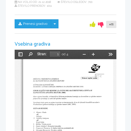
NA VOLJO OD:
21.12.2018
ŠTEVILO OGLEDOV: 700
ŠTEVILO PRENOSOV: 1011
Skrij/prikaži meni
Prenesi gradivo
+11
Vsebina gradiva
Stran:
od 4
Preklopi
Najdi
Pomanjšaj
Povečaj
Orodja
stransko
vrstico