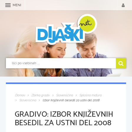
MENI
Domov
Zbirka gradiv
Slovenščina
Splošna matura
Slovenščina
Izbor književnih besedil za ustni del 2008
GRADIVO:
IZBOR KNJIŽEVNIH
BESEDIL ZA USTNI DEL 2008