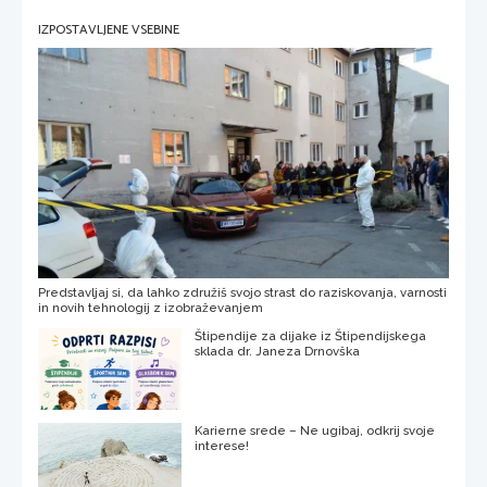
IZPOSTAVLJENE VSEBINE
Predstavljaj si, da lahko združiš svojo strast do raziskovanja, varnosti
in novih tehnologij z izobraževanjem
Štipendije za dijake iz Štipendijskega
sklada dr. Janeza Drnovška
Karierne srede – Ne ugibaj, odkrij svoje
interese!