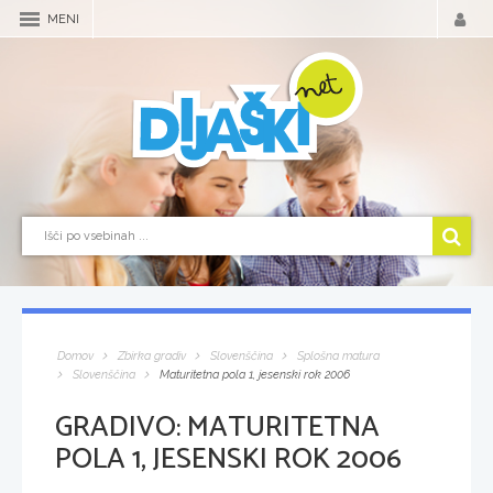
MENI
Domov
Zbirka gradiv
Slovenščina
Splošna matura
Slovenščina
Maturitetna pola 1, jesenski rok 2006
GRADIVO:
MATURITETNA
POLA 1, JESENSKI ROK 2006