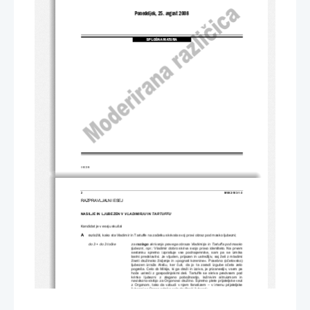
Ponedeljek, 25. avgust 2008
SPLOŠNA MATURA
© RIC 2008
2 
M082-103-1-3 
RAZPRAVLJALNI ESEJ 
NASILJE IN LJUBEZEN V 
VLADIMIRJU 
IN 
TARTUFFU
Kandidat je v eseju skušal  
A
razložiti, kako sta Vladimir in Tartuffe na za
č
etku skrivala svoj pravi obraz pod masko ljubezni; 
do 3 + do 3 to
č
ke  
za 
razlago
 skrivanja pravega obraza Vladimirja in Tartuffa pod masko 
ljubezni,  npr.:  
Vladimir  dobro  skriva  svojo  pr
avo  identiteto.  Na  prvem  
sestanku  spretno  izprašuje  vse  podnajemnike,  sam  pa  se  izmika  
lastni  predstavitvi.  Je  vljuden,  prija
zen  in  ustrežljiv,  saj  želi  z  mladimi  
živeti  družinsko  življenje  in  »pognati  korenine«.  Posebno  (o
č
etovsko) 
ljubezen  izraža  Alešu,  ker  
č
uti,  da  jo  ta  zaradi  izgube  o
č
eta  zelo  
pogreša. Celo do Mikija, ki ga draži 
in izziva, je prizanesljiv, vsem pa 
ho
č
e  ustre
č
i  z  gospodinjskimi  deli.  Tartuffe  se  skriva  predvsem  pod  
krinko   ljubezni   z   zlagano   pobožnostjo,   lažnivim   altruizmom   in   
navidezno skrbjo za Orgonovo družino. 
Spretno plete prijateljske vezi 
z  Orgonom,  tako  da  vzbudi  v  njem  fanatizem  –  v  imenu  prijateljske  
ljubezni se Orgon odreka celo družinski ljubezni;  
6 to
č
k 