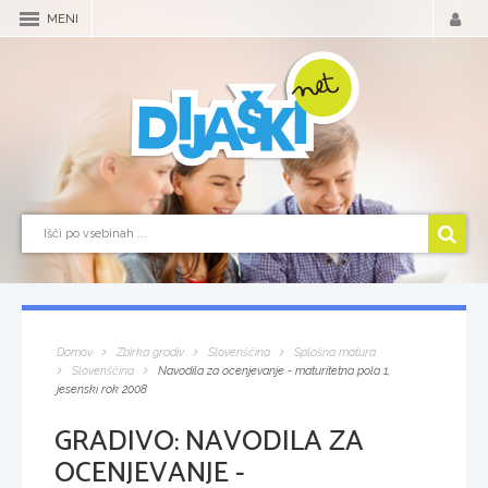
MENI
Domov
Zbirka gradiv
Slovenščina
Splošna matura
Slovenščina
Navodila za ocenjevanje - maturitetna pola 1,
jesenski rok 2008
GRADIVO:
NAVODILA ZA
OCENJEVANJE -