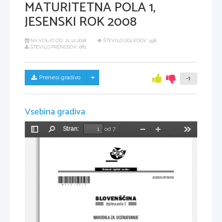
MATURITETNA POLA 1,
JESENSKI ROK 2008
NA VOLJO OD:
21.12.2018
ŠTEVILO OGLEDOV: 596
ŠTEVILO PRENOSOV: 681
Skrij/prikaži meni
Prenesi gradivo
-1
Vsebina gradiva
Stran:
od 7
Preklopi
Najdi
Pomanjšaj
Povečaj
Orodja
stransko
vrstico
Državni  izpitni  center
*M08210313*
JESENSKI IZPITNI ROK
SLOVENŠČINA
Izpitna pola 1
NAVODILA ZA OCENJEVANJE