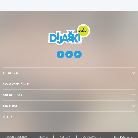
GRADIVA
OSNOVNE ŠOLE
SREDNJE ŠOLE
MATURA
ŠTUDIJ
Pogoji uporabe
Pravila
Kontakt
Oglaševanje
ISSN 1581-923X