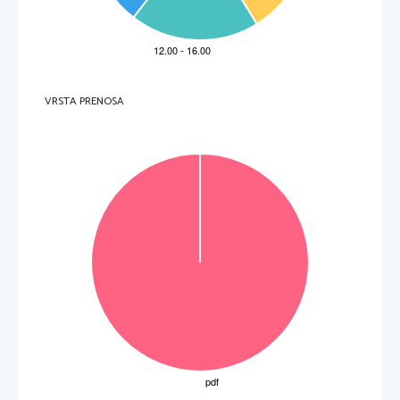
6 to
č
k 
D
presoditi, v kateri drami in zakaj je prevladalo nasilje;  
1 + do 2 to
č
ki                      za                      
presojo
 prevlade nasilja v eni izmed dram;
3 to
č
ke 
E
napisati kratko nadaljevanje zgodbe drame, v kateri je prevladalo nasilje;  
do 3 to
č
ke                           za                           kratko                           
nadaljevanje 
zgodbe. 
3 to
č
ke 
VRSTA PRENOSA