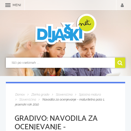
MENI
Domov
Zbirka gradiv
Slovenščina
Splošna matura
Slovenščina
Navodila za ocenjevanje - maturitetna pola 1,
jesenski rok 2010
GRADIVO:
NAVODILA ZA
OCENJEVANJE -