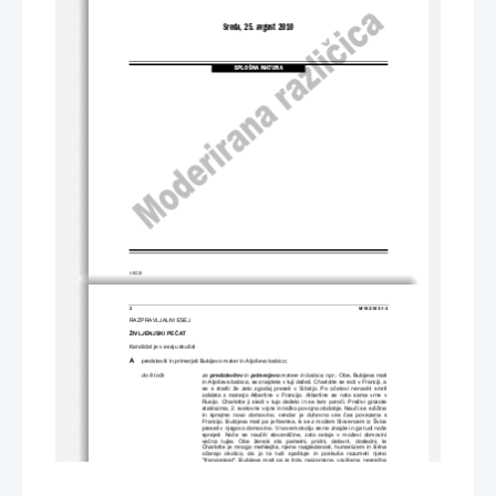
Sreda, 25. avgust 2010
SPLOŠNA MATURA
© RIC 2010
2 
M102-103-1-3 
RAZPRAVLJALNI ESEJ 
ŽIVLJENJSKI PE
Č
AT 
Kandidat je v eseju skušal 
A
     predstaviti in primerjati Bub
ijevo mater in Aljoševo babico; 
do 8 to
č
k 
za 
predstavitev
 in 
primerjavo
 matere in babice, npr.:
 Obe, Bubijeva mati 
in Aljoševa babica, se znajdeta v tuji deželi. Charlotte se rodi v Franciji, a 
se  s  starši  že  zelo  zgodaj  preseli  v  Sibirijo.  Po  o
č
etovi  nenadni  smrti  
odideta  z  materjo  Albertine  v  Francijo.  Albertine  se  nato  sama  vrne  v  
Rusijo.  Charlotte  ji  sledi  v  tujo  deželo  in  se  tam  poro
č
i.  Preživi  grozote  
stalinizma, 2. svetovne voj
ne in težko povojno obdobje. Nau
č
i se ruš
č
ine 
in  sprejme  novo  domovino,  vendar  je  duhovno  ves  
č
as  povezana  s  
Francijo. Bubijeva mati pa je Nemka, 
ki se z možem Slovencem iz Švice 
preseli v njegovo domovino. V novem 
okolju se ne znajde in ga tudi no
č
e 
sprejeti.  No
č
e  se  nau
č
iti  slovenš
č
ine,  zato  ostaja  v  moževi  domovini  
ve
č
na   tujka.   Obe   ženski   sta   pametni,   pridni,   delavni,   dosledni,   le   
Charlotte  je  mnogo  mehkejša,  njena  razgledanost,  humanizem  in  širina  
o
č
arajo  okolico,  da  jo  ta  tudi  spoštuje  in  poskuša  razumeti  njeno  
"francoskost".  Bubijeva  mati  pa  je
  trda,  neizprosna,  vzvišena,  nesre
č
na 
in  neprilagodljiva,  zato  jo  okolica  težko  sprejema  in  tudi  doma
č
i  imajo  
zaradi njene "nemškosti" v vojnem 
č
asu težave. Medtem ko Charlotte ne 
zlomijo  še  tako  pretresljivi  dogodki,  kot  sta  posilstvo  in  izguba  ljubega  
moža,  pa  Bubijevo  mater  psihi
č
no  prizadenejo  vse,  še  tako  majhne  
spremembe, in se dokon
č
no zlomi, ko ji umre mož. Takrat zaplava v svoj 