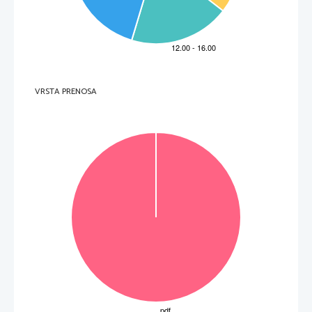
do 2 + do 4 to
č
ke 
za 
presojo
,  kaj  je  bralca
v  življenju  obeh  fantov  najbolj  presenetilo  in  
zakaj. 
 6 to
č
k 
VRSTA PRENOSA