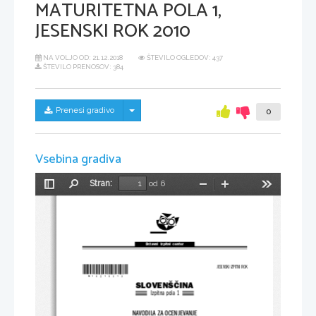
MATURITETNA POLA 1,
JESENSKI ROK 2010
NA VOLJO OD:
21.12.2018
ŠTEVILO OGLEDOV: 437
ŠTEVILO PRENOSOV: 384
Skrij/prikaži meni
Prenesi gradivo
0
Vsebina gradiva
Stran:
od 6
Preklopi
Najdi
Pomanjšaj
Povečaj
Orodja
stransko
vrstico
Državni  izpitni  center
*M10210313*
JESENSKI IZPITNI ROK
SLOVENŠČINA
Izpitna pola 1
NAVODILA ZA OCENJEVANJE