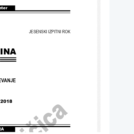
nter
JESENSKI IZPITNI ROK
INA
EVANJE
 2018
RA