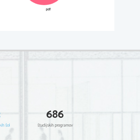
M182-
103
-1-  3 
povedovalca 
Pomladnega dneva
dna umetnika, Jakob Beer in pripovedovalec 
 oblikovala svojo osebnost;
edna umetnika, Jakob Beer
in 
oštvu in mladosti oblikovala svojo 
mladni dan in Jakob Beer iz Ubežnih 
3
686
čnih koncih sveta v socialno različnem, a 
kem okolju. Pripovedovalec romana 
tovno vojno in po njej v številni kmečki 
ačetku 2. svetovne vojne v judovski 
kih šol
študijskih programov
ljskem. Jakobovo srečno otroštvo 
obijejo njegove starše. Prestrašeni 
 grški znanstvenik Athos pretihotapi v 