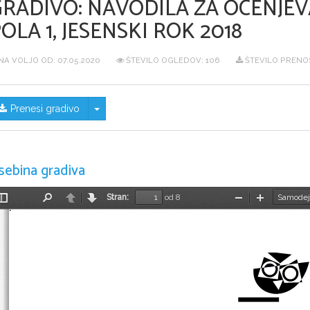
GRADIVO:
NAVODILA ZA OCENJEV
OLA 1, JESENSKI ROK 2018
NA VOLJO OD:
07.05.2020
ŠTEVILO OGLEDOV: 106
ŠTEVILO PRENO
Skrij/prikaži meni
Prenesi gradivo
sebina gradiva
Stran:
od 8
Preklopi
Najdi
Nazaj
Naprej
Pomanjšaj
Povečaj
stransko
vrstico