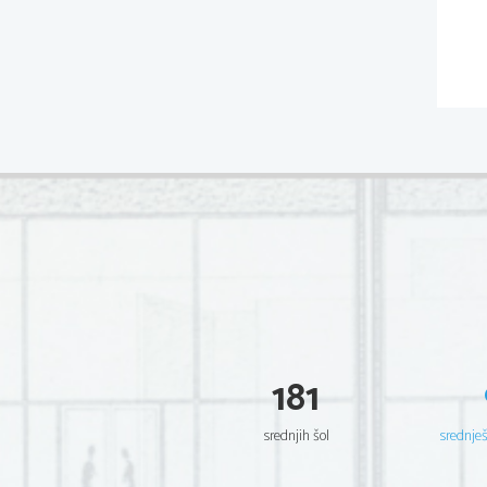
181
srednjih šol
srednje