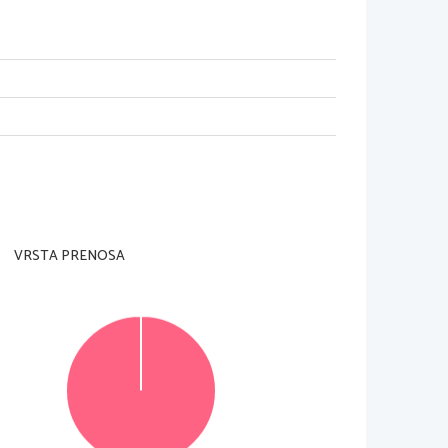
VRSTA PRENOSA
© Državni izpitni center
Vse pravice pridržane
.