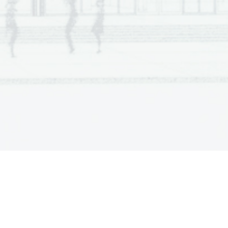
 vojne dočakata v 
samotni hiši na otoku 
o, kjer Athos predava na univerzi, Jakob 
h, v družini pripovedovalca Pomladnega 
om Athosom, starši s svojim 
vzgledom 
ezen in sočutje, delavnost, red in 
a in umetnost. Pripovedovalec v 
 družini, njena ljubezen do otrok in 
čni, da se je kljub očetovemu 
vila, ker je bilo to drago, družina pa je 
je življenje, ko v Biskupinu na Poljskem 
ripovedovalčeva mati vzela k sebi 
ela zanjo, je otrokom pokazala vzgled 
je in pripravljenost pomagati pokaže tudi 
prejme v svojo
hišo judovsko družino in 
rarna ustvarjalca otroštvo in mladost 
njuno čustveno občutljivost in jima nudijo 
lcu romana Pomladni dan 
pravi: »In 
če te imamo bolj radi, te nimamo zato, 
drugi ..., ampak zato, ker si je nemara 
 z ljubeznijo in deček se počasi kljub 
i varnega. Ob prihodu na Zakintos 
os« in da si morata pomagati. Ko Athos 
pa kot mačka leže k njegovim nogam in 
mirno zaspi. Athos o njunem odnosu pravi, 
ah starši skrbijo tudi za izobrazbo otrok. 
dnevu kljub težkim razmeram poskrbita, 
n z izpiti konča gimnazijo. Tudi Jakob ne 
os sam. Athos je izredno izobražen, 
 vojnih časih in pomanjkanju se trudi 