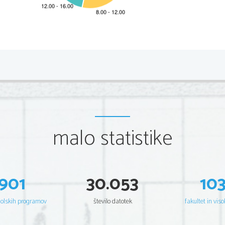
2 
IZPITNA POLA 1
1.  
Razpravljalni esej
Pisateljski razvoj Jakoba Beera iz 
Ubežnih delcev
 in pri
A) 
Vsebina (do 30 točk)
V eseju je kandidat skušal:
Točke
Primer
malo statistike
A
primerjati družine, v katerih sta si bese

romana Pomladni dan, v otroštvu in mladosti
do 12
za 
primerjavo
družin, v katerih sta si bes
pripovedovalec romana Pomladni dan, v otr
osebnost, npr.: 
Pripovedovalec romana Po
901
30.053
10
delcev odraščata v različnem času na razli
podobno skrbnem 
in spodbudnem družins
Pomladni dan preživlja otroštvo med 1. sve
družini na Tolminskem, Jakob Beer pa na z
šolskih programov
število datotek
fakultet in viso
delavski družini v pomorjanski vasici na 
Po
prekine tragičen dogodek, ko Nemci kruto p
deček se zateče v bližnji gozd, od koder ga