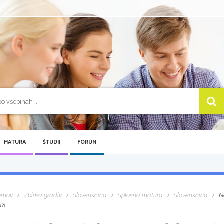
MATURA
ŠTUDIJ
FORUM
omov
Zbirka gradiv
Slovenščina
Splošna matura
Slovenščina
N
18