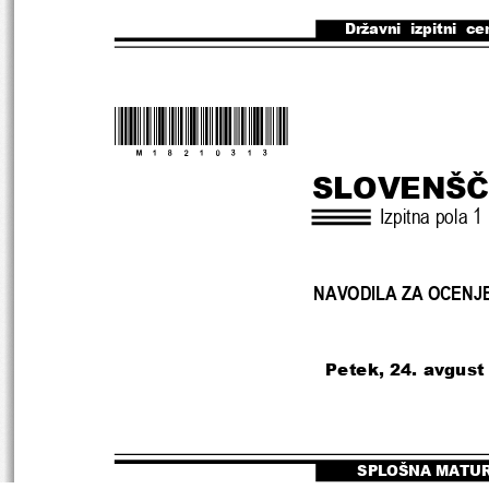
Državni  izpitni  ce
*M18210313*
SLOVENŠČ
Izpitna pola 1
NAVODILA ZA OCENJ
Petek, 24. avgust
SPLOŠNA MATU