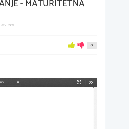
ANJE - MATURITETNA
SOV: 220
0
Način
Orodja
predstavitve