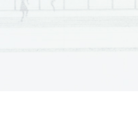
Grčijo, kjer skrbi zanj in ga vzgaja. Konec
Zakintos, po vojni pa se preselita v Kanad
pa študira literaturo. V vseh treh družina
dneva, Jakobovi biološki in s krušnim očet
privzgajajo otrokom podobne vrednote: ljub
vztrajnost, pomembni pa sta tudi izobrazb
Pomladnem dnevu opazi materino predanost
skrb za njihovo prihodnost sta bili tako mo
nasprotovanju odločila, da se ne bo več zdra
živela v pomanjkanju. Tudi Athos tvega svo
rešuje judovskega dečka Jakoba. Ko
je p
sosedovo nezakonsko hčer Kadetko in skrb
človeške bližine in sočutja. Podobno sočut
Athos s tem, ko na Zakintosu sredi noči s
njihovega fantka skriva v predalu. Oba lite
preživljata v okolju, v katerem prepoznajo 
čustveno podporo. Tako mati pripovedova
nemara te imamo celo bolj radi ... A tudi, 
ker bi bil ljubezni bolj vreden, kakor so je 
bolj potreben ...« Tudi Athos Jakoba vzgaja
st
rahovom in nočnim moram ob njem počut
Athos Jakobu pove, da bo njegov »kumbar
dela dolgo v noč, Jakob sedi ob njem ali 
svoji glavi 
ob občutku Athosove roke na 
da sta kot vinska trta in plot. V vseh družin
Oče in mati pripovedovalca v Pomladnem 
da se nadarjen in bister fant vztraj
no uči i
more obiskovati šole, zato ga poučuje Ath
načitan in delaven človek. Tudi v najtežjih