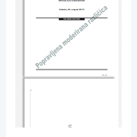
NAVODILA ZA OCENJEVANJE
Sobota, 24. avgust 2013
SPLOŠNA MATURA
                                                                                                             2                                                                                                             
© RIC 2013