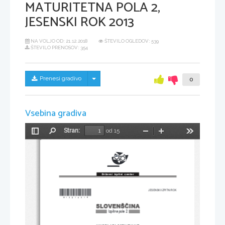
MATURITETNA POLA 2,
JESENSKI ROK 2013
NA VOLJO OD:
21.12.2018
ŠTEVILO OGLEDOV: 539
ŠTEVILO PRENOSOV: 354
Skrij/prikaži meni
Prenesi gradivo
0
Vsebina gradiva
Stran:
od 15
Preklopi
Najdi
Pomanjšaj
Povečaj
Orodja
stransko
vrstico
Državni  izpitni  center
*M13210314*
JESENSKI IZPITNI ROK
Izpitna pola 2