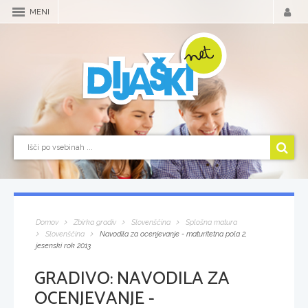
MENI
Domov
Zbirka gradiv
Slovenščina
Splošna matura
Slovenščina
Navodila za ocenjevanje - maturitetna pola 2,
jesenski rok 2013
GRADIVO:
NAVODILA ZA
OCENJEVANJE -