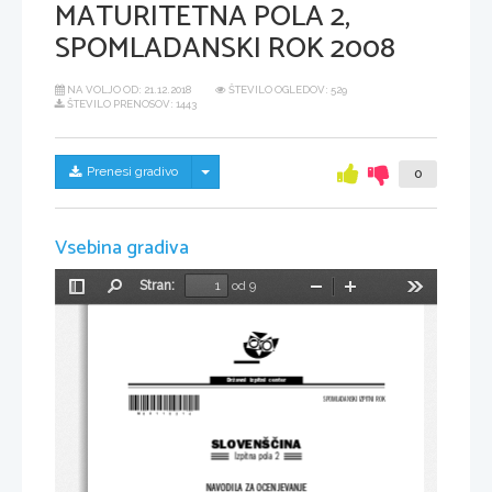
MATURITETNA POLA 2,
SPOMLADANSKI ROK 2008
NA VOLJO OD:
21.12.2018
ŠTEVILO OGLEDOV: 529
ŠTEVILO PRENOSOV: 1443
Skrij/prikaži meni
Prenesi gradivo
0
Vsebina gradiva
Stran:
od 9
Preklopi
Najdi
Pomanjšaj
Povečaj
Orodja
stransko
vrstico
Državni  izpitni  center
*M08110314*
SPOMLADANSKI IZPITNI ROK
SLOVENŠČINA
Izpitna pola 2
NAVODILA ZA OCENJEVANJE