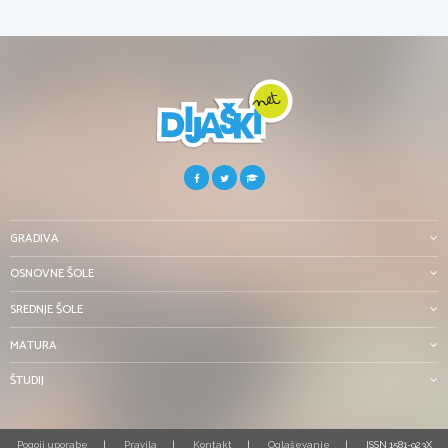
GRADIVA
OSNOVNE ŠOLE
SREDNJE ŠOLE
MATURA
ŠTUDIJ
Pogoji uporabe
Pravila
Kontakt
Oglaševanje
ISSN 1581-923X