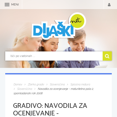
MENI
Domov
Zbirka gradiv
Slovenščina
Splošna matura
Slovenščina
Navodila za ocenjevanje - maturitetna pola 2,
spomladanski rok 2008
GRADIVO:
NAVODILA ZA
OCENJEVANJE -