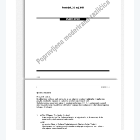
Ponedeljek, 26. maj 2008
SPLOŠNA MATURA
© RIC 2008
2 
M081-103-1-4 
Splošna navodila 
Polovi
č
nih to
č
k ni. 
Kandidat dobi to
č
ko za jezik samo, 
č
e so vsi odgovori v nalogi 
vsebinsko
 in 
jezikovno
pravilni. Vsebinsko napa
č
en in jezikovno pravilen odgovor je 0 to
č
k. 
Č
e to
č
kovanje v posamezni nalogi ni posebej raz
č
lenjeno (1 + 1 ...), velja pravilo »vse ali 
ni
č
«. Neupoštevanje navodil (npr. obkrožitev ve
č
jega števila odgovorov od predpisanega) se 
to
č
kuje z 0 to
č
kami.  
1.    a)  Tim O'Hagen, Tim Healey (in drugi)  
bralci/bralec knjige Vsa 
č
uda sveta/bralci te knjige/bralci, ki jih zanimajo 
č
uda 
sveta/bralci poljudnoznanstvenih vsebin 
       b)       NE       
v prevodu (Nade in Dušana Voglarja)/prevod (Nada in Dušan Voglar) 
Upoštevamo tudi celoten prepis besedila iz oklepaja in odgovore, npr.:
 pripis v 
oklepaju/na koncu besedila ipd. 
(1 + 1) + (1 + 1)  
4 to
č
ke
2.    V    naslovu.    