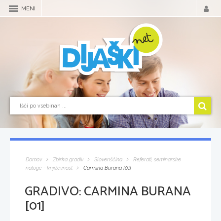
MENI
Domov
Zbirka gradiv
Slovenščina
Referati, seminarske
naloge - književnost
Carmina Burana [01]
GRADIVO:
CARMINA BURANA
[01]