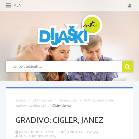
MENI
Domov
Zbirka gradiv
Slovenščina
Referati, seminarske
naloge - književnost
Cigler, Janez
GRADIVO:
CIGLER, JANEZ
NA VOLJO OD:
21.12.2018
ŠTEVILO OGLEDOV: 504
ŠTEVILO PRENOSOV: 1023