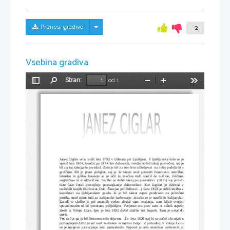
Skrij/prikaži meni
Prenesi gradivo
-2
Vsebina gradiva
Stran:
od 1
Preklopi
Najdi
Pomanjšaj
Povečaj
Orodja
stransko
vrstico
Janez Cigler se je rodil leta 1792 v Udmatu pri Ljubljani. V ljubljanske šole se je
vpisal leta 1804, končal pa 1814 kot duhovnik, vendar ni bil takoj posvečen, saj je
bil za kaj takega še premlad. Zato je šel za eno leto učiteljevat  na neko podeželsko
graščino. Bil je pravi poliglot, saj je že takrat znal govoriti francosko, nemško,
latinsko in grško, kasneje se je učil in zvečine tudi naučil še ruščine, češčine,
angleščine in madžarščine. Službo je dobil takoj po posvetitvi  (1815) saj je bilo
tiste  čase  čutiti  precejšnje   pomanjkanje  duhovnikov.  Kot   kaplan  je  deloval  v
različnih krajih (Kolovrat, Dob, Škocjan pri Dobravi...) Leta 1823 je dobil službo v
kaznilnici na ljubljanskem gradu, ki je bil takrat zapor predvsem za politične
jetnike, med njimi tudi za italijanske karbonarje, in tako se je naučil še italijansko.
Zaradi te službe je pri znancih vedno zbujal sum ovajanja, zato kljub svojim
sposobnostim ni bil pretirano priljubljen. Verjetno mu prav zato ni nikoli uspelo
zlesti iz Višnje Gore, kjer je leta 1832 dobil službo kot župnik. Tam je ostal do
smrti. 
Ves ta čas pa je bil literarno zelo dejaven.  Že  leta 1820 naj bi se začel ukvarjati s
prevajanjem 
Litanije od vseh svetnikov in matere božje
.  Z prihodom v Višnjo Goro
se je njegovo ustvarjanje zelo razmahnilo. Napisal je celo množico cerkvenih in