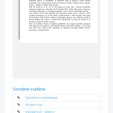
nabožnih   spisov.   V   štiridesetih   in   pedesetih   letih   je   njegovo   versko   pisanje
presahnilo, zato je začel pisati poučne in strokovne članke o kmetovanju za časopis
Novice 
, redkeje za kakšen drug časopis.
Bolj   ali  manj   pa se  že  ves  ta  čas  kažejo  pri  njem   tudi     literarno-umetniška
nagnjenja. Najprej je v 
Kranjski č'belici
 (letniki 1831, 1832) objavil petero basni ter
dve pripovedni pesmi, ki sta baladno uglašeni. Snov je črpal iz ljudskega izročila.
Leta 1836 pa je luč sveta ogledala prvo slovensko povest 
Sreča v nesreči 
v 1050
izvodih. Ponatisnili so jo še leta 1838 in 1840 (obakrat v 1000 izvodih). Obe izdaji
nosita letnico 1838, ločita se edino po tiskarskih napakah. Leta 1858 je Levstik to
povest dvignil zelo visoko v svojem delu 
Popotovanje od Litije do Čateža  
in jo
postavil za zgled “kmečke” povesti.
Prav te Levstikove hvale so Ciglerja spodbudile, da je napisal podobno zgrajeno
delo 
Deteljica ali življenje treh kranjskih bratov francoskih soldatov  
, ki je izšla
leta 1863. Leta 1866 je bila natisnjena še Ciglerjeva priredba nemške povesti
Kortonica, koroška deklica.
Sorodne vsebine
Sociološka metodologija
Rimljani [04]
Izločala [02] - bolezni