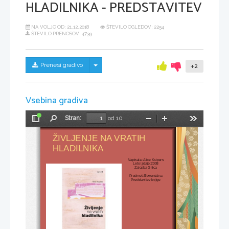
HLADILNIKA - PREDSTAVITEV
NA VOLJO OD:
21.12.2018
ŠTEVILO OGLEDOV: 2254
ŠTEVILO PRENOSOV: 4739
Skrij/prikaži meni
Prenesi gradivo
+2
Vsebina gradiva
Stran:
od 10
Preklopi
Najdi
Pomanjšaj
Povečaj
Orodja
stransko
ŽIVLJENJE NA VRATIH 
vrstico
HLADILNIKA
Napisala: Alice Kuipers
Leto izdaje:2008
Založba Grlica
Predmet:Slovenščina
Predstavitev knjige