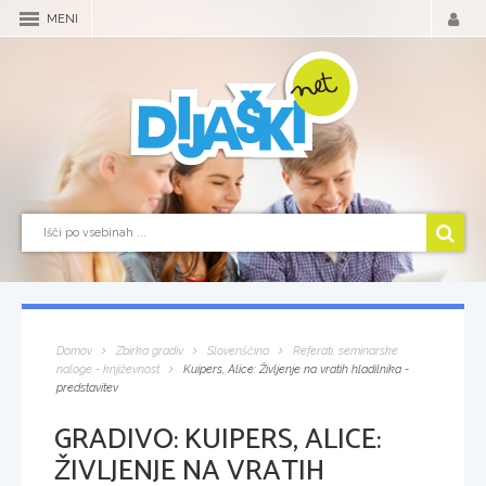
MENI
Domov
Zbirka gradiv
Slovenščina
Referati, seminarske
naloge - književnost
Kuipers, Alice: Življenje na vratih hladilnika -
predstavitev
GRADIVO:
KUIPERS, ALICE:
ŽIVLJENJE NA VRATIH