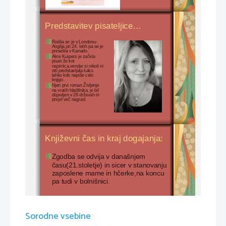
Predstavitev pisateljice...
Rodila se je v Londonu-
Anglija,pri 24. letih pa se je 
preselila v Kanado.
Alice Kuipers je začela 
pisati že kot 
najstnica,vendar si nikoli ni 
niti predstavljala kako 
lahko kdo napiše celo 
knjigo.
Njen prvi roman Življenje 
na vratih hladilnika, je bil 
objavljen v 28 državah in 
prejel več nagrad. 
Književni čas in kraj dogajanja:
Zgodba se odvija v današnjem 
času(21.stoletje) in sicer v stanovanju 
zaposlene mame in hčerke,na koncu 
pa tudi v bolnišnici.
Sorodne vsebine