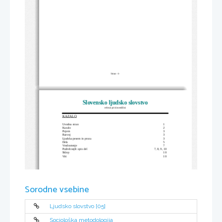
1
Stran -
-
Slovensko ljudsko slovstvo
referat pri slovenščini
KAZALO
Uvodna stran
1
Kazalo
2
Pojem
3
Razvoj
3
Ljudska pesem in proza
3
Dela 
5
Vrednotenje 
7
Podrobnejši opis del
7, 8, 9, 10
Sklep
10
Viri
10
Sorodne vsebine
Ljudsko slovstvo [05]
Sociološka metodologija