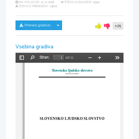
NA VOLJO OD:
21.12.2018
ŠTEVILO OGLEDOV: 9090
ŠTEVILO PRENOSOV: 13822
Skrij/prikaži meni
Prenesi gradivo
+25
Vsebina gradiva
Stran:
od 11
Preklopi
Najdi
Pomanjšaj
Povečaj
Orodja
stransko
vrstico
Slovensko ljudsko slovstvo
referat pri slovenščini
SLOVENSKO LJUDSKO SLOVSTVO