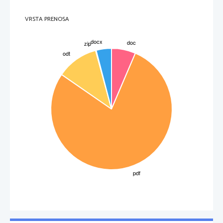
Najpomembnejši vrsti ljudskega slovstva v srednjem veru sta bili ljudsko
pesništvo in pripovedna proza. Pesmi so peli ali recitirali ob spremljavi na preprosta
glasbina ali brez njih, pripovedna besedila v prozi so govorili. 
VRSTA PRENOSA
Ljudska pesem
S tem izrazom označujemo vsako pesem, ki jo je ljudstvo sprejelo za svojo
last, jo dalj časa pelo in tudi spominjalo. Pri tem so nastajale spremembe, s tem pa
različice istega besetila. Takšne pesmi so se delile na lirske in epske, vendar trdne
meje med obojimi ni bilo. Lirske pesmi so predvsem obredne (kresne, jurjevske,
koledniške); v njih so se prepletale prvine paganskih običajev in krščanstva. Gotovo
so v srednjem 
3
Stran -
-