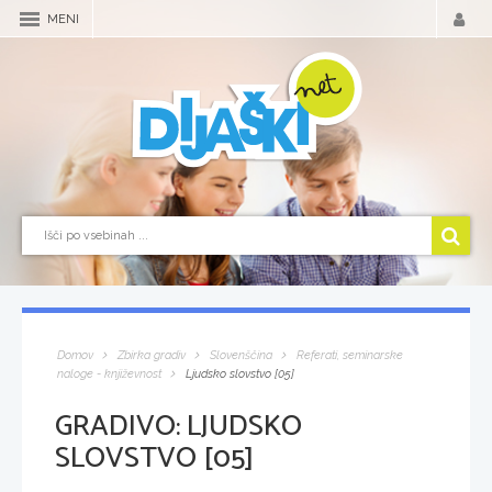
MENI
Domov
Zbirka gradiv
Slovenščina
Referati, seminarske
naloge - književnost
Ljudsko slovstvo [05]
GRADIVO:
LJUDSKO
SLOVSTVO [05]