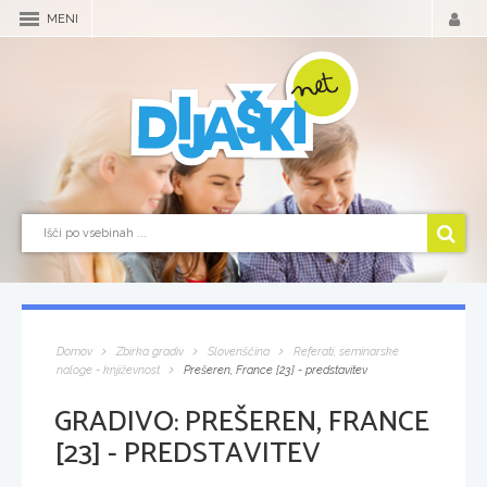
MENI
Domov
Zbirka gradiv
Slovenščina
Referati, seminarske
naloge - književnost
Prešeren, France [23] - predstavitev
GRADIVO:
PREŠEREN, FRANCE
[23] - PREDSTAVITEV