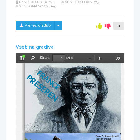
NA VOLJO OD:
21.12.2018
ŠTEVILO OGLEDOV: 723
ŠTEVILO PRENOSOV: 1659
Skrij/prikaži meni
Prenesi gradivo
-1
Vsebina gradiva
Stran:
od 6
Preklopi
Najdi
Pomanjšaj
Povečaj
Orodja
stransko
vrstico
F
R
P
A
R
N
E
C
Š
E
E
R
E
N
France Prešeren se je rodil 
leta 1800 tretjega 