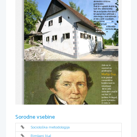
decembra v Vrbi na 
gorenjskem. 
Živel je v ugledni družini in 
tudi zelo veliki kmetiji.
Šel je na ljudsko šolo kjer je 
bil zapisan kot odličnjak v 
zlato knjigo. Izobraževanje 
je nato začel v Ljubljani , 
kjer je šel na 
gimnazi
jo
. 
Zaključil 
je tudi 
dva letni
ka 
tako 
imenovan
e filozofije 
in 
se odpravil 
na
 Dunaj da 
bi 
študiral Prav
o
.
Zelo se je 
navezal na 
profesorja 
Matijo Čop, 
ki je poznal 
romantično 
književnost in 
miselnost. 
Bil je zelo 
izobražen znal bi 
naj kar 19 
jezikov. Pritegnil 
ga je k pisanju, 
in tako je 
sodeloval v 
raznih časopisih 
in izdajah.
Sorodne vsebine
Sociološka metodologija
Rimljani [04]
Ko je bil star 33 se je 