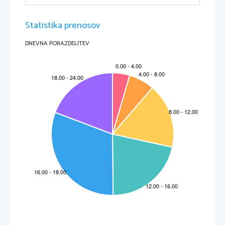
Najpomembnejši projekt
, ki so ga uresničili francoski  filozofi 
je bila izdaja Enciklopedije.
Statistika prenosov
DNEVNA PORAZDELITEV
- 
3
 -
Tuji predstavniki razsvetljenstva
ime
Letnice
Kratek življenjepis
Voltaire
1694-1778
Vodilni francoski 
razumnik 
razsvetljenstva, 
pisec 
Kandidada(1759)
Benjamin Franklin
1706-1790
Ameriški pisatelj, 
založnik, izumitelj, 
znanstvenik in 
diplomat; pomagal 
sestaviti razglas o 
neodvisnosti; 
navdihnil francoske 
revolucionarje
Jean-Jacquese 
1712-1778
Francoski filozof in 
Rousseau
politični pisec, 
navdihnil voditelje 
revolucije
Katarina Velika
1729-1796
Ruska 
carica;približala 
Rusijo kulturnemu 
življenju zahodne 
Evrope
George Washington
1732-1799
Ameriški vrhovni 
poveljnik(1775-
1783) in prvi 
predsednik 
ZDA(1789-1797)
Napoleon Bonaparte
1769-1821
Francoski general, 