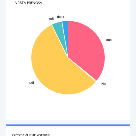
VRSTA PRENOSA
poznejši cesar; v 
pravu in vladanju 
uveljavil načela 
revolucije ter jih širil
z zavojevanji
IZPOSTAVLJENE VSEBINE