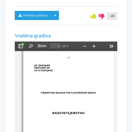
Skrij/prikaži meni
Prenesi gradivo
+8
Vsebina gradiva
Stran:
od 7
Preklopi
Najdi
Pomanjšaj
Povečaj
Orodja
stransko
vrstico
- 
1
 -
OŠ ŠENTJANŽ
ŠENTJANŽ 88
2373 ŠENTJANŽ
PROJEKTNA NALOGA PRI SLOVENSKEM JEZIKU
RAZSVETLJENSTVO