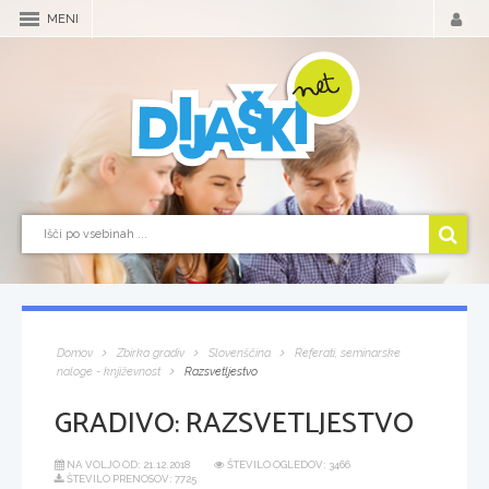
MENI
Domov
Zbirka gradiv
Slovenščina
Referati, seminarske
naloge - književnost
Razsvetljestvo
GRADIVO:
RAZSVETLJESTVO
NA VOLJO OD:
21.12.2018
ŠTEVILO OGLEDOV: 3466
ŠTEVILO PRENOSOV: 7725