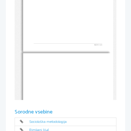
1
 | 
S t r a n
Sorodne vsebine
Sociološka metodologija
Rimljani [04]