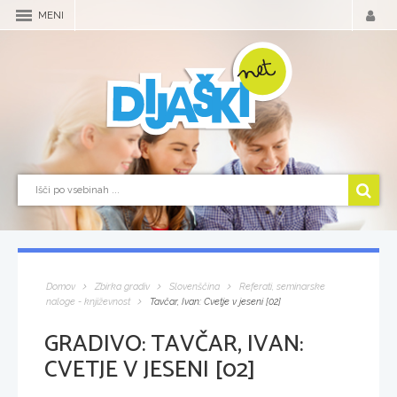
MENI
Domov
Zbirka gradiv
Slovenščina
Referati, seminarske
naloge - književnost
Tavčar, Ivan: Cvetje v jeseni [02]
GRADIVO:
TAVČAR, IVAN:
CVETJE V JESENI [02]