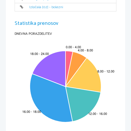
Izločala [02] - bolezni
Statistika prenosov
DNEVNA PORAZDELITEV
2
 | 
S t r a n
KAZALO
Uvod ......................................................................................................... 3
Življenje Ivana Tavčarja ................................................................................... 4
Delo .......................................................................................................... 5       
Literarno obdobje ......................................................................................... 6
Povest ....................................................................................................... 6
Cvetje v jeseni ............................................................................................. 6
Obnova povesti ........................................................................................... 7
Predstavitev oseb ........................................................................................ 8
Analiza dela ................................................................................................ 8
Dramski trikotnik .......................................................................................... 9
Zaključek ................................................................................................... 10
Viri ........................................................................................................... 11