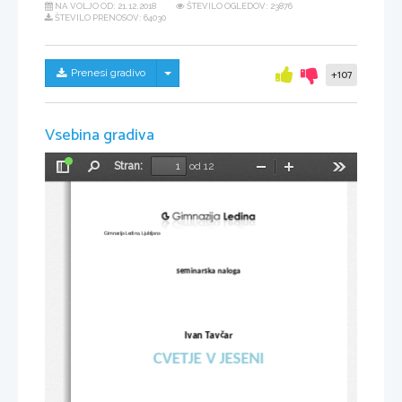
NA VOLJO OD:
21.12.2018
ŠTEVILO OGLEDOV: 23876
ŠTEVILO PRENOSOV: 64030
Skrij/prikaži meni
Prenesi gradivo
+107
Vsebina gradiva
Stran:
od 12
Preklopi
Najdi
Pomanjšaj
Povečaj
Orodja
stransko
vrstico
Gimnazija Ledina, Ljubljana
seminarska naloga
Ivan Tavčar
CVETJE V JESENI