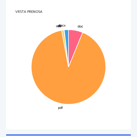
VRSTA PRENOSA
3
 | 
S t r a n