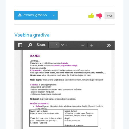
Skrij/prikaži meni
Prenesi gradivo
+57
Vsebina gradiva
Stran:
od 2
Preklopi
Najdi
Pomanjšaj
Povečaj
Orodja
stransko
BAJKE
vrstico
»mythos«
Razvijejo se iz stilistično sorodne 
balade
.
Povesti, ki obravnavajo 
vsebino poganskih religij
.
Bajne pripovedke
Pripovedka
- višja bitja imajo človeške poteze, ni mitičnega jedra
Razlagajo 
nastanek sveta, naravne nebesne in zemeljske prikazni, nesreče
,...
Originalno:
 višja bitja sama med seboj (le 1 takšna bajka pri nas)
Naše bajke:
 vmešavanje višjih bitij s človeškim svetom, nimamo bajk o bogovih
Sestava
 je precej preprosta:
-ponavadi 1 sam motiv
-razlika med dobrim in slabim nima pomembne važnosti
-pogost tragičen zaključek
-mitične oz. bajeslovne osebnosti
Ni točnih mej
 med bajko, pripovedko in pravljico.
Mitične osebnosti:
duhovi
 (vera v človeško dušo ali duha (čarovnice, hudič, Kurent, Hostnik 

(Divji mož)))
Izvor v veri v dušo;
Izdani duhovi
Bitje, ki mu v spanju uhaja duh
V živalski podobi mora živeti do 
odrešitve, živijo v votlini v gori 
Vsak duh ima svojo dobro in slabo 
(kače)
plat, razvijejo se dvojna bitja
Pošasti, strahovi
Kresniki - Vedonci
Rojenice ali sojenice