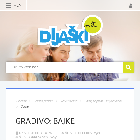
MENI
Domov
Zbirka gradiv
Slovenščina
Snov, zapiski - književnost
Bajke
GRADIVO:
BAJKE
NA VOLJO OD:
21.12.2018
ŠTEVILO OGLEDOV: 7327
ŠTEVILO PRENOSOV: 10057