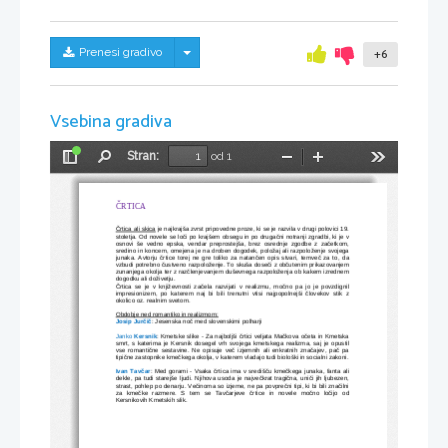
Skrij/prikaži meni
Prenesi gradivo
+6
Vsebina gradiva
Stran:
od 1
Preklopi
Najdi
Pomanjšaj
Povečaj
Orodja
stransko
vrstico
ČRTICA
Črtica ali skica
 je najkrajša zvrst pripovedne proze, ki se je razvila v drugi polovici 19.
stoletja. Od novele se loči po krajšem obsegu in po drugačni notranji zgradbi, ki je v
osnovi še vedno epska, vendar preprostejša, brez osrednje zgodbe z začetkom,
sredino in koncem, omejena je na droben dogodek, položaj ali razpoloženje svojega
junaka. Avtorju črtice torej ne gre toliko za natančen opis stvari, temveč za to, da
vzbudi potrebno čustveno razpoloženje. To skuša doseči z občutenim prikazovanjem
zunanjega okolja ter z razčlenjevanjem duševnega razpoloženja ob kakem izrednem
dogodku ali doživetju.
Črtica se je v književnosti začela razvijati v realizmu, močno pa jo je povzdignil
impresionizem, po katerem naj bi bili trenutni vtisi najpopolnejši človekov stik z
okolico oz. realnim svetom.
Obdobje ned romantiko in realizmom:
Josip Jurčič
: Jesenska noč med slovenskimi polharji
Janko
 Kersnik
: Kmetske slike - Za najboljši črtici veljata Mačkova očeta in Kmetska
smrt, s katerima je Kersnik dosegel vrh svojega kmetskega realizma, saj je opustil
vse romantične sestavine. Ne opisuje več izjemnih ali enkratnih značajev, pač pa
tipične zastopnike kmečkega okolja, v katerem vladajo tudi biološki in socialni zakoni.
Ivan Tavčar
: Med gorami - Vsaka črtica ima v središču kmečkega junaka, fanta ali
dekle, pa tudi starejše ljudi. Njihova usoda je največkrat tragična, uniči jih ljubezen,
strast, pohlep po denarju. Večinoma so izjeme, ne pa povprečni tipi, ki bi bili značilni
za   kmečke   razmere.   S   tem   se   Tavčarjeve   črtice   in   novele   močno   ločijo   od
Kersnikovih Kmetskih slik.