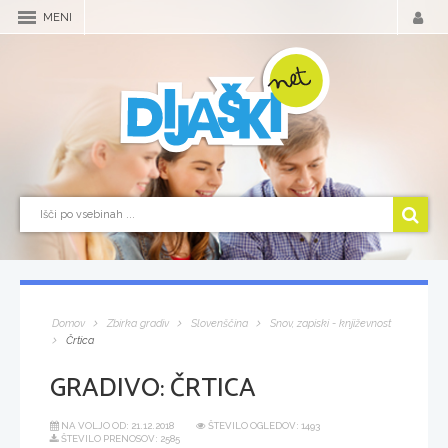
MENI
Domov
Zbirka gradiv
Slovenščina
Snov, zapiski - književnost
Črtica
GRADIVO:
ČRTICA
NA VOLJO OD:
21.12.2018
ŠTEVILO OGLEDOV: 1493
ŠTEVILO PRENOSOV: 2585