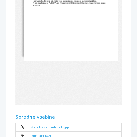
in znanostjo. Egipt je bil glede vere 
politaističen
, nekatere pa 
monotaistične
.
Perzijska knjiga je AVESTA, pri Kitajcih je iz Bilblije izbral Konfucij, muslimani pa imajo 
KORAN.
Sorodne vsebine
Sociološka metodologija
Rimljani [04]