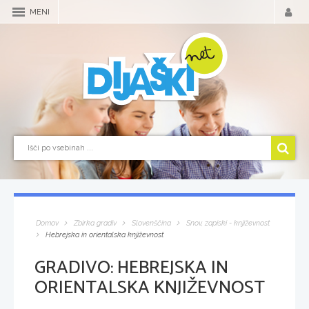
MENI
Domov
Zbirka gradiv
Slovenščina
Snov, zapiski - književnost
Hebrejska in orientalska književnost
GRADIVO:
HEBREJSKA IN
ORIENTALSKA KNJIŽEVNOST