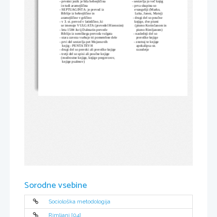
        - prvotni jezik je bila hebrejščina                              - sestavlja jo več knjig
          in tudi aramejščina                                                   - prva skupina so
        - SEPTUAGINTA: je prevod iz                                   evangeliji (Marko,
          Biblije iz hebrejščine in                                              Luka, Janez, Matej)
          aramejščine v grščino                                               - drugi del so poučne 
        - v 3. st. prevod v latinščino, ki                                    knjige, dve pismi 
          se imenuje VULGATA (prevedel Hieronim)             (pismo Korinčanom in 
        - leta 1584 Jurij Dalmatin prevede                                 pismo Rimljanom)
          Biblijo iz nemškega prevoda vulgata                        - naslednji del so 
        - stara zaveza vsebuje tri pomembne dele
preroške knjige
        - prvi del sestavlja pet Mojzesovih                              - znotraj te knjige
           knjig - PENTATEVH
apokalipsa oz.
        - drugi del so preroki ali preroške knjige
razodetje
        - tretji del so spisi ali poučne knjige
          (modrostne knjige, knjige pregovorov,
           knjige psalmov)
Sorodne vsebine
Sociološka metodologija
Rimljani [04]