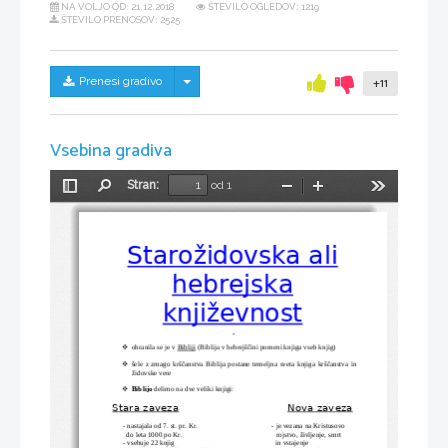
NA VOLJO OD:
21.12.2018
ŠTEVILO OGLEDOV: 1219
ŠTEVILO PRENOSOV: 2525
Skrij/prikaži meni
Prenesi gradivo
+11
Vsebina gradiva
Stran:
od 1
Preklopi
Najdi
Pomanjšaj
Povečaj
Orodja
stransko
vrstico
Starožidovska ali
hebrejska
književnost
ohranila se je v 
Bibliji
 (Biblija v hebrejščini pomeni knjiga vseh knjig)

šele z zmago krščanstva Biblija postane temeljna sveta knjiga krščanstva in

židovske vere
Biblijo
 delimo na dve veliki knjigi:

Stara zaveza
Nova zaveza
        - nastajala od 7. st. pr. Kr.                                         - je vezana na Kristusovo
          do leta 1000 po Kr.                                                    rojstvo, življenje, smrt        
        - vsebuje 22 knjig                                                        in vstajenje