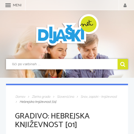
MENI
Domov
Zbirka gradiv
Slovenščina
Snov, zapiski - književnost
Hebrejska književnost [01]
GRADIVO:
HEBREJSKA
KNJIŽEVNOST [01]