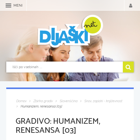
MENI
Domov
Zbirka gradiv
Slovenščina
Snov, zapiski - književnost
Humanizem, renesansa [03]
GRADIVO:
HUMANIZEM,
RENESANSA [03]