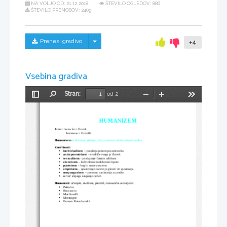
NA VOLJO OD:
21.12.2018
ŠTEVILO OGLEDOV: 886
ŠTEVILO PRENOSOV: 2409
Skrij/prikaži meni
Prenesi gradivo
+4
Vsebina gradiva
Stran:
od 2
Preklopi
Najdi
Pomanjšaj
Povečaj
Orodja
stransko
vrstico
HUMANIZEM
Izraz:
 homo lat.= človek
   humanus = človeški
Humanizem
 je duhovno gibanje, ki je ponovno začelo obujati antiko
.
Značilnosti: 
individualizem
 – poudarja pomen posameznika

antropocentrizem
 – središče vsega je človek

senzualizem
 – predajanje čutnim užitkom

ekstecizem
 – kult telesne in duhovne lepote

panteizem
 – bog in narava sta eno

empirizem
 – opazovanje narave je glavni vir spoznanja

neopanganizem
 – ponovno zanimanje za antiko

ni več slepega zaupanje cerkvi

Humanisti:
 učenjaki, meščani, plemiči, renesančni ustvarjalci:
Petrarca

Boccaccio

Machiavelli

Montaigne

Erazem Roterdamski
