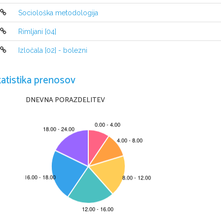
uporabljajo star japonski jezik, ki ni več v uporab
Sociološka metodologija
Med igro govorijo monotono, spremljajo pa jih tr
začetku so v gledališču Kabuki igrale samo ženske,
Rimljani [04]
igra prepovedana pa nastopajo samo moški- tudi ž
prav tako na Unescovem seznamu.  
Kabuki was e
Izločala [02] - bolezni
Proclamation of 
Masterpieces of the Oral and Inta
November
2005
.
tatistika prenosov
Kitajska dramatika:
      Kitajska drama se je verjetno razvila iz obre
DNEVNA PORAZDELITEV
obdobje pr.n.št., vendar se je prava dramatika raz
petimi lirskimi pesmimi, zato spominja na spevoigr
Za   največjega   dramatika   klasične   dra
Najpopularnejše delo tega stoletja je igra »Zgodb
spevoigra. Prav tako cenijo Kitajci igro »Zgodba 
dramski deli »Sirota iz družine Čao« in »Krog s kre