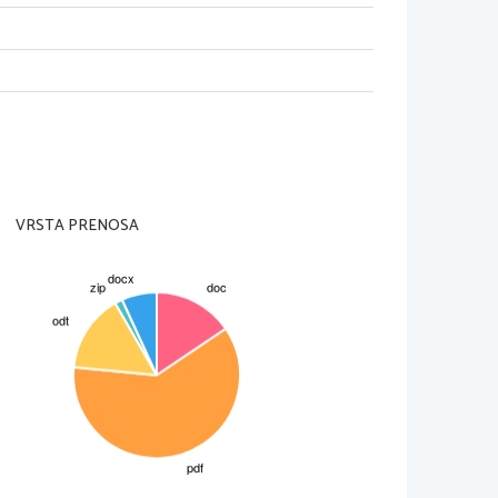
i in ga težko razumejo celo Japonci.
adicionalna japonska glasbila. Na
 od 18. stol. Dalje, ko jim je bila
enske vloge. Gledališče Kabuki je
nlisted on the  
UNESCO
's 'Third
ngible Heritage of Humanity
' on 
24
dnih pesmi in plesov, ki segajo še v
VRSTA PRENOSA
vila šele v 13. stol. Prepleta se z
o in opero. Spevoigra je
mske   dobe   velja   Kuan-han-king.
a o zahodni sobi«. Delo je tipična
o lutnji«. V Evropi zelo znani sta
do«. 