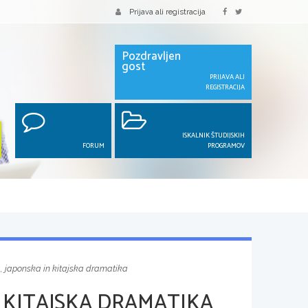
Prijava ali registracija
Pozdravljen
gost
PRIJAVA ALI
REGISTRACIJA
ISKALNIK ŠTUDIJSKIH
FORUM
PROGRAMOV
a, japonska in kitajska dramatika
N KITAJSKA DRAMATIKA