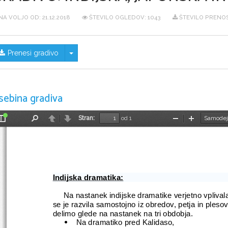
NA VOLJO OD:
21.12.2018
ŠTEVILO OGLEDOV: 1043
ŠTEVILO PRENOS
Skrij/prikaži meni
Prenesi gradivo
sebina gradiva
Stran:
od 1
Preklopi
Najdi
Nazaj
Naprej
Pomanjšaj
Povečaj
stransko
vrstico
Indijska dramatika:
     Na nastanek indijske dramatike verjetno vpliva
se je razvila samostojno iz obredov, petja in plesov
delimo glede na nastanek na tri obdobja. 
Na dramatiko pred Kalidaso, 
