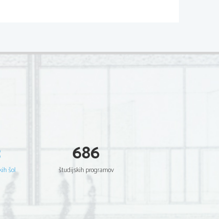
3
686
kih šol
študijskih programov