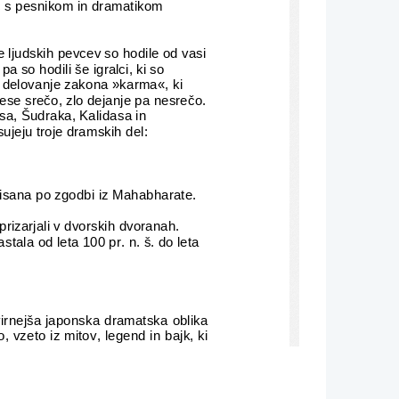
c s pesnikom in dramatikom 
e ljudskih pevcev so hodile od vasi
pa so hodili še igralci, ki so 
li delovanje zakona »karma«, ki 
ese srečo, zlo dejanje pa nesrečo.
asa, Šudraka, Kalidasa in 
isujeju troje dramskih del: 
napisana po zgodbi iz Mahabharate.
rizarjali v dvorskih dvoranah.      
astala od leta 100 pr. n. š. do leta 
virnejša japonska dramatska oblika
, vzeto iz mitov, legend in bajk, ki
jih dva igralca na odru brez kulis in
so nastale od 14. do 16. stoletja.
lizirane, se je polagoma razvilo bolj
i   Kabukija   še   danes   pri   igri