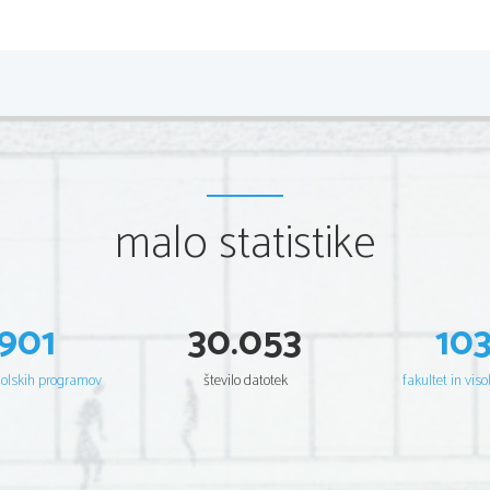
malo statistike
901
30.053
10
šolskih programov
število datotek
fakultet in viso