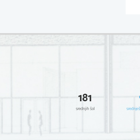
181
srednjih šol
srednje