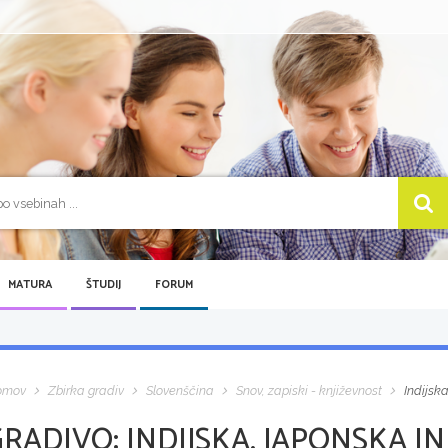
MATURA
ŠTUDIJ
FORUM
omov
Zbirka gradiv
Slovenščina
Snov, zapiski - književnost
Indijsk
GRADIVO:
INDIJSKA, JAPONSKA I