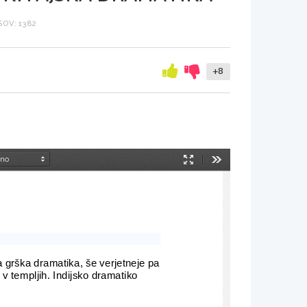
OV: 1382
+8
Način
Orodja
predstavitve
la grška dramatika, še verjetneje pa
 v templjih. Indijsko dramatiko 