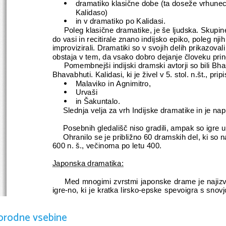
dramatiko klasične dobe (ta doseže vrhune

Kalidaso) 
in v dramatiko po Kalidasi. 

Poleg klasične dramatike, je še ljudska. Skupin
do vasi in recitirale znano indijsko epiko, poleg njih 
improvizirali. Dramatiki so v svojih delih prikazova
obstaja v tem, da vsako dobro dejanje človeku prin
Pomembnejši indijski dramski avtorji so bili Bh
Bhavabhuti. Kalidasi, ki je živel v 5. stol. n.št., prip
Malaviko in Agnimitro,

Urvaši 

in Šakuntalo. 

     Slednja velja za vrh Indijske dramatike in je 
     Posebnih gledališč niso gradili, ampak so igre up
     Ohranilo se je približno 60 dramskih del, ki so n
600 n. š., večinoma po letu 400.
Japonska dramatika:
     Med mnogimi zvrstmi japonske drame je najiz
igre-no, ki je kratka lirsko-epske spevoigra s snovjo
ohranja številne značilnosti obrednih iger. Izvajata 
rekvizitov. Do danes se je ohranilo 264 No-iger, ki 
orodne vsebine
         Poleg no-iger, ki so izrazito obredne in sti
»meščansko«   gledališče,   imenovano   Kabuki.   Igralc