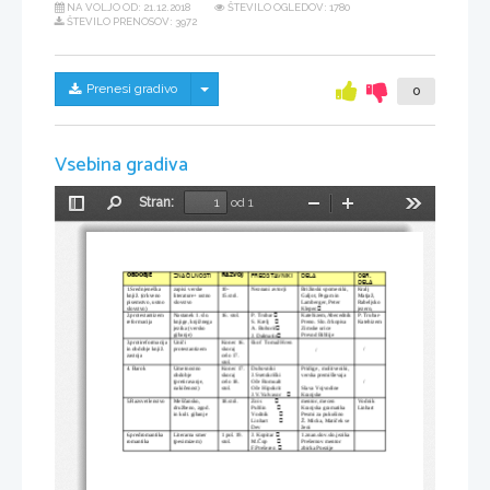
NA VOLJO OD:
21.12.2018
ŠTEVILO OGLEDOV: 1780
ŠTEVILO PRENOSOV: 3972
Skrij/prikaži meni
Prenesi gradivo
0
Vsebina gradiva
Stran:
od 1
Preklopi
Najdi
Pomanjšaj
Povečaj
Orodja
stransko
vrstico
OBDOBJE
RAZVOJ
ZNAČILNOSTI
PREDSTAVNIKI
DELA
OBR. 
DELA
1.Srednjeneška 
zapisi verske 
10-
Neznani avtorji
Brižinski spomeniki, 
Kralj 
knjiž. (crkveno 
literature+ ustno 
15.stol.
Galjot, Pegam in 
Matjaž, 
pisemstvo, ustno 
slovstvo
Lamberger, Peter 
Rabeljsko 

slovstvo)
Klepec
jezero, 

2.protestantizem 
Nastanek 1. slo. 
16. stol.   
P. Trubar 
Katehizem,Abecednik
P. Trubar- 

reformacija
knjige, knjižnega 
Preno. Slo. črkopisa
Katehizem
S. Krelj    

jezika (versko 
Zimske urice
A. Bohorič
gibanje)
Prevod Biblije

J. Dalmatin
3.protireformacija
Uniči 
Konec 16.
škof  Tomaž Hren
in obdobje knjiž. 
protestantizem
skoraj 
    /
          /     
zastoja
celo 17. 
stol.
4. Barok
Umetnostno 
Konec 17.
Duhovniki 
Pridige , molitveniki, 
obdobje 
skoraj 
J.Svetokriški
verska premišlevaja
(pretiravanje, 
celo 18. 
Oče Romualt
    /
nakičenost)
stol.
Oče Hipokrit
Slava Vojvodine 

J.V.Valvasor    
Kranjske

5.Razsvetlenstvo
Meščansko, 
18.stol.
Zois          
mentor, mecen
Vodnik

družbeno, zgod. 
Kranjska gramatika
Linhart
Puhlin        

in kult. gibanje
Pesmi za pukušino
Vodnik        
Ž. Micka, Matiček se 

Linhart        
ženi
Dev

6.predromantika
Literarna smer
1 pol. 19. 
J. Kopitar  
1.znan.slov.slo.jezika

romantika
(pesimizem)
stol.
Prešernov mentor
M.Čop       

zbirka Poezije
F.Prešeren  