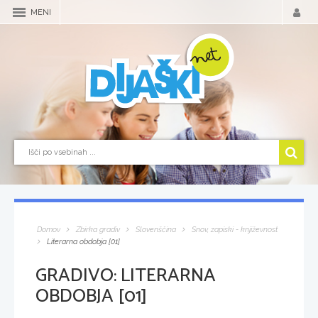
MENI
Domov
Zbirka gradiv
Slovenščina
Snov, zapiski - književnost
Literarna obdobja [01]
GRADIVO:
LITERARNA
OBDOBJA [01]