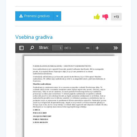
Skrij/prikaži meni
Prenesi gradivo
+13
Vsebina gradiva
Stran:
od 1
Preklopi
Najdi
Pomanjšaj
Povečaj
Orodja
stransko
vrstico
NADREALIZEM (SURREALIZEM) = UMETNOST NADRESNIČNOSTI. 
Izraz nadrealizem je prvi uporabil francoski pesnik Guillaume Apollinaire. Bil je avantgardni 
pesnik, ki je napisal dramo Tejrezijevi dojki, ki jo je sam poimenoval za dramo 
nadrealizma/surrealizma.
Utemeljitelj nadrealizma pa je francoski pesnik Andre Breton, ki je 1924 napisal Manifest 
nadrealizma. Pri oblikovanju nadrealizma je izšel iz avantgardnih smeri, predvsem dadaizma in 
futurizma. 
Manifest nadrealizma:
Nadrealizem je umetnostna smer, ki se zavzema za popolno svobodo človekovega duha. To 
svobodo lahko izraža z razumsko nenadzorovanim zapisovanjem toka zavesti, asociacij, sanj in 
halucinacij. Tako se ustvari umetnost, ki izraža podobo človekovega duha in jo nadrealisti 
priznavajo za edino pravo resničnost. V stilnem pogledu nadrealizem ne upošteva nobenih 
jezikovnih pravil in celo združuje besede po logiki pomenske oddaljenosti in ne bližine. Zato je 
nadrealistični pesniški izraz le deloma razumljiv in velikokrat spominja na simbolizem, kjer za 
podanimi izrazi za pojmovnost in predmetnost iščemo umetnikovo sporočilo. Nadrealisti pa niso 
ostali le pri slogovnem eksperimentiranju, ampak so se povezali z revolucionarnimi gibanji po 
Evropi in po svetu, da bi s svojo mislijo o svobodi duha zagotovili tudi dejansko svobodo človeka. 
Med njimi so vsa najbolj znana imena lirike tega književnega obdobja: 
LORCA
PAUL ELUARD
JACQUES PREVERT
PABLO NERUDA
LOUIS ARAGON