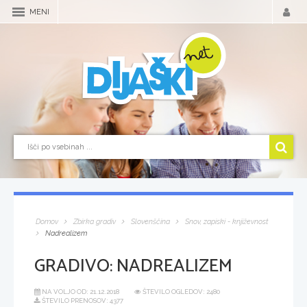
MENI
Domov
Zbirka gradiv
Slovenščina
Snov, zapiski - književnost
Nadrealizem
GRADIVO:
NADREALIZEM
NA VOLJO OD:
21.12.2018
ŠTEVILO OGLEDOV: 2480
ŠTEVILO PRENOSOV: 4377