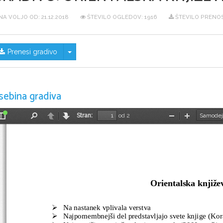
NA VOLJO OD:
21.12.2018
ŠTEVILO OGLEDOV: 1916
ŠTEVILO PRENOS
Skrij/prikaži meni
Prenesi gradivo
sebina gradiva
Stran:
od 2
Preklopi
Najdi
Nazaj
Naprej
Pomanjšaj
Povečaj
stransko
vrstico
Orientalska knjiže
Na nastanek vplivala verstva

Najpomembnejši del predstavljajo svete knjige (Kor
