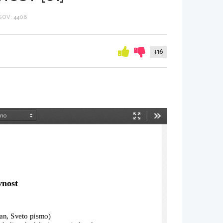
OV: 4408
+16
Način
Orodja
predstavitve
vnost
an, Sveto pismo)