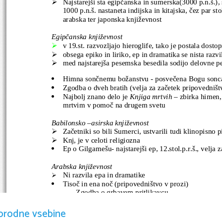
Najstarejši sta egipčanska in sumerska(3000 p.n.š.), 

1000 p.n.š. nastaneta indijska in kitajska, čez par sto
arabska ter japonska književnost
Egipčanska književnost 
v 19.st. razvozljajo hieroglife, tako je postala dost

obsega epiko in liriko, ep in dramatika se nista razvi

med najstarejša pesemska besedila sodijo delovne p

Himna sončnemu božanstvu - posvečena Bogu sonc

Zgodba o dveh bratih (velja za začetek pripovedništ

Najbolj znano delo je 
Knjiga mrtvih 
– zbirka himen, 

mrtvim v pomoč na drugem svetu
Babilonsko –asirska književnost
Začetniki so bili Sumerci, ustvarili tudi klinopisno 

Knj, je v celoti religiozna

Ep o Gilgamešu- najstarejši ep, 12.stol.p.r.š., velja

Arabska književnost
Ni razvila epa in dramatike

Tisoč in ena noč (pripovedništvo v prozi)

             Zgodba o grbavem pritlikavcu
Najbolj znano delo je 
KORAN 
– temeljna sveta knji

orodne vsebine
Perzijska književnost