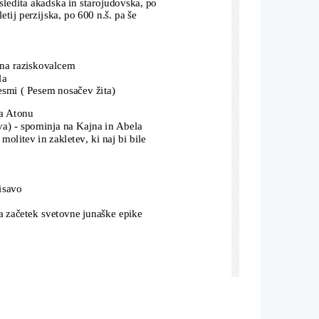
sledita akadska in starojudovska, po 
letij perzijska, po 600 n.š. pa še 
opna raziskovalcem
la
esmi ( Pesem nosačev žita)
a Atonu
va) - spominja na Kajna in Abela
molitev in zakletev, ki naj bi bile 
pisavo
 za začetek svetovne junaške epike 
ga islamskega verstva 