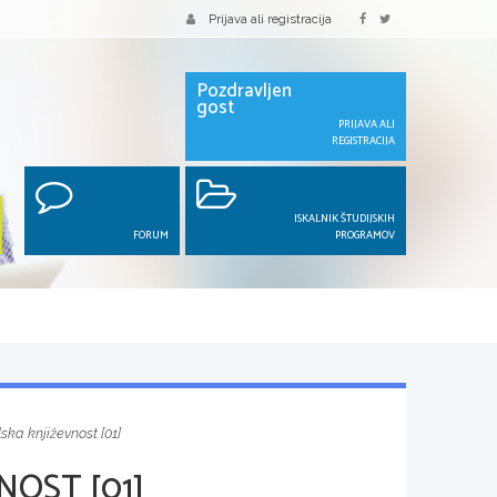
Prijava ali registracija
Pozdravljen
gost
PRIJAVA ALI
REGISTRACIJA
ISKALNIK ŠTUDIJSKIH
FORUM
PROGRAMOV
ska književnost [01]
NOST [01]