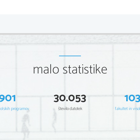
Japonska književnost 
Prva ohranjena zbirka j. poezije se imenuje Manioš

Najpogostejši pesniški obliki se imenujeta HAIKU 

HAIKU je sestavljen iz treh verzov: 1. in 3. imata 5 

nujno podoba iz narave
malo statistike
901
30.053
10
šolskih programov
število datotek
fakultet in viso