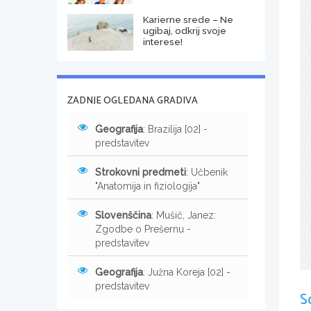
Karierne srede – Ne
ugibaj, odkrij svoje
interese!
ZADNJE OGLEDANA GRADIVA
Geografija
: Brazilija [02] -
predstavitev
Strokovni predmeti
: Učbenik
"Anatomija in fiziologija"
Slovenščina
: Mušič, Janez:
Zgodbe o Prešernu -
predstavitev
Geografija
: Južna Koreja [02] -
predstavitev
S