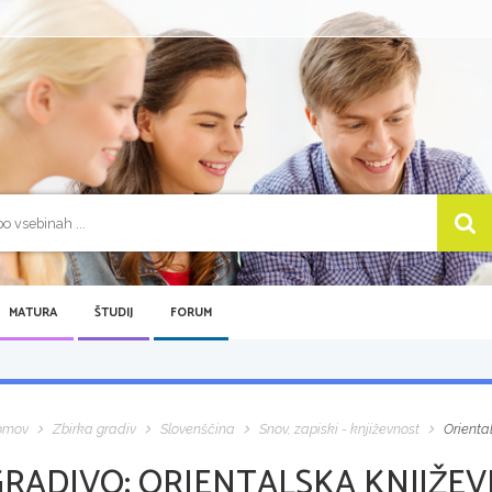
MATURA
ŠTUDIJ
FORUM
omov
Zbirka gradiv
Slovenščina
Snov, zapiski - književnost
Oriental
GRADIVO:
ORIENTALSKA KNJIŽEV