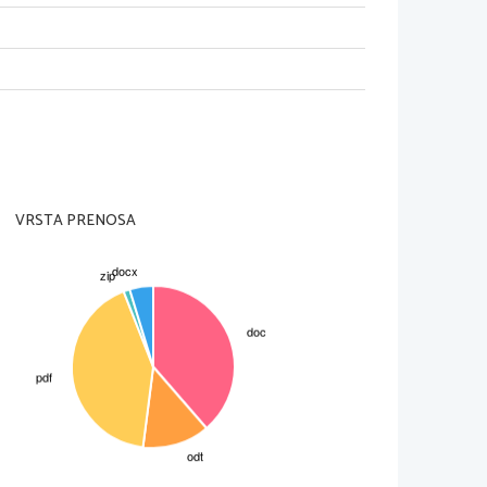
i (RUBAI-e) -ta  pesniška oblika govori
i)
jo za vrh perzijske lirike
dizem in drugi religiozni sistemi
anje)
 p.n.š.
va drama Šakuntala)
VRSTA PRENOSA