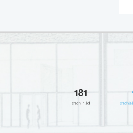
181
srednjih šol
srednje