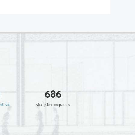
u-vsebuje 4500 pesmi 
(najkrajša pesniška oblika) in TANKA
zlogov, 2. pa 7 zlogov ; v haikuju je 
3
686
kih šol
študijskih programov