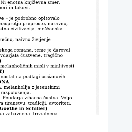
. Ni enotna književna smer, 
eri in tokovi.
ve
 – je podrobno opisovalo 
 nasprotju preprosto, naravno, 
tna civilizacija, meščanska 
rečno, naivno življenje 
nskega romana, teme je daroval 
ovdarjala čustvene, tragično 
)
 melanholičnih misli v minljivosti
Y)
 nastal na podlagi ossianovih 
NA.
, melanholija z jesenskimi 
zpoloženja.                     
 Poudarja viharna čustva. Voljo 
iranstvu, tradiciji, avtoriteti, 
Goethe in Schiller)
ika zabavnega, trivialnega 
tiko vplival na visoka literarna
rednjeveških gradov, polno 
oločena usoda, zlo vedno 