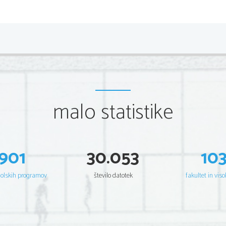
malo statistike
901
30.053
10
šolskih programov
število datotek
fakultet in viso