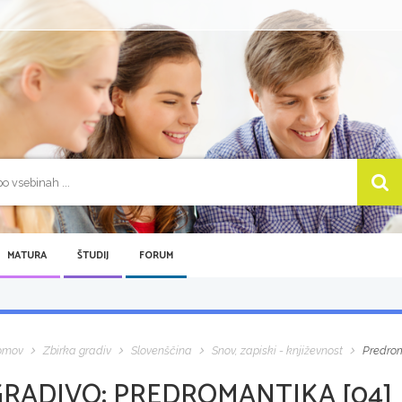
MATURA
ŠTUDIJ
FORUM
omov
Zbirka gradiv
Slovenščina
Snov, zapiski - književnost
Predrom
GRADIVO:
PREDROMANTIKA [04]