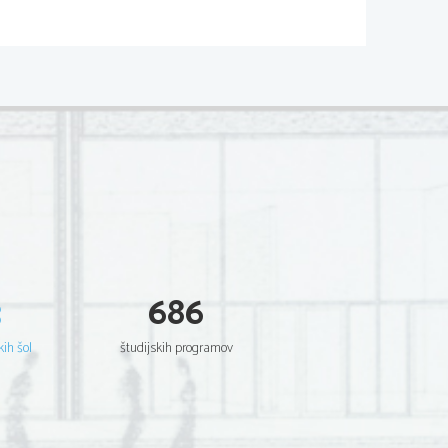
3
686
kih šol
študijskih programov