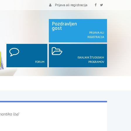
Prijava ali registracija
Pozdravljen
gost
PRIJAVA ALI
REGISTRACIJA
ISKALNIK ŠTUDIJSKIH
FORUM
PROGRAMOV
antika [04]