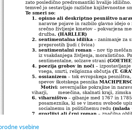
zato posledično predromantiki hvalijo idilično
temveč jo sestavljajo različne književnostne sm
Te smeri so:
1.
opisno ali deskriptno pesništvo nara
naravne pojave in razbilo glavno idejo o
srečno življenje kmetov – pokvarjena mes
. (HARLLER)
družba
2.
sentimentalna idilika
 – zanimanje za s
prepsrostih ljudi ( švica)
3.
sentimentalni roman
 – nov tip mešča
iz vsakdanjega življenja, moralistično. P
(GOETHE
sentimentalne, solzave strani 
4.
poezija grobov in noči
 – izpostavljanje
(T. GRA
vsega, smrti, religiozna občutja 
5.
ossianizem
 – tok evropskega pesništva,
MACHPERSO
spevov škotskega pesnika 
Motivi:
 severnjaške pokrajine in narava
viharji,       mesečina, skalnati kraji, zimska ra
6.
viharništvo
 – gibanje med 1767 in 1785.
posameznika, ki se v imenu svobode upira t
(mlada 
socialnemu in političnemu redu 
7.
grozljivi ali črni roman
 – značilna obl
romana z motivi, idejami,pripovedno tema
dela v času romantike. Poteka v okolju s
orodne vsebine
skrivnosti, grozljivih odkritij, vnaprej d