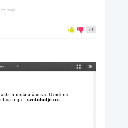
OV: 3359
+18
Način
Orodja
predstavitve
rasti in močna čustva. Gradi na 
svetobolje oz. 
edica tega – 