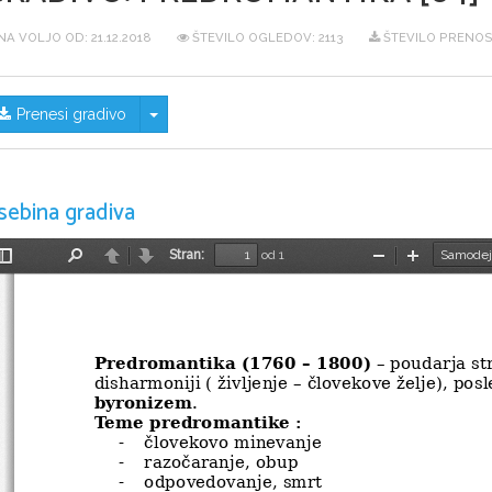
NA VOLJO OD:
21.12.2018
ŠTEVILO OGLEDOV: 2113
ŠTEVILO PRENOS
Skrij/prikaži meni
Prenesi gradivo
sebina gradiva
Stran:
od 1
Preklopi
Najdi
Nazaj
Naprej
Pomanjšaj
Povečaj
stransko
vrstico
Predromantika (1760 – 1800)
 – poudarja st
disharmoniji ( življenje – človekove želje), posl
byronizem
.
Teme predromantike :
-
človekovo minevanje
-
razočaranje, obup
-
odpovedovanje, smrt