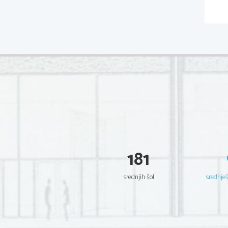
181
srednjih šol
srednje