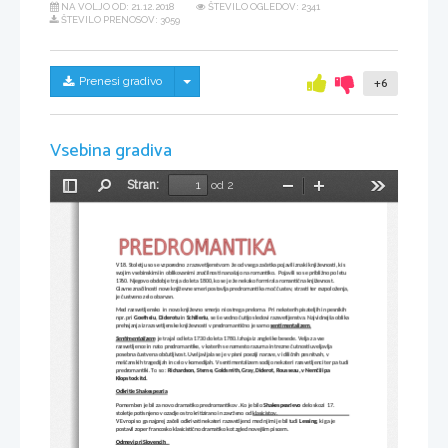
NA VOLJO OD:
21.12.2018
ŠTEVILO OGLEDOV: 2341
ŠTEVILO PRENOSOV: 3059
Skrij/prikaži meni
Prenesi gradivo
+6
Vsebina gradiva
Stran:
od 2
Preklopi
Najdi
Pomanjšaj
Povečaj
Orodja
stransko
vrstico
V 18. Stoletju so se vzporedno z razsvetljenstvom  že od vsega začetka pojavili znaki književnosti, ki s 
svojim vsebinskimi in oblikovanimi značilnosti nanašajo na romantiko.  Pojavili so se približno po letu 
1760. Njegovo obdobje traja do leta 1800, ko se je že nekako formirala romantična književnost. 
Glavne značilnosti nove književne smeri postavlja predromantika moč čustev, strasti ter razpoloženja,
je čustveno zelo obarvan.  
Med razsvetljensko  in novo književno smerjo ni ostrega preloma.  Pri nekaterih pisateljih in pesnikih 
npr. pri 
Goetheju
, 
Diderotu
 in 
Schillerju
, se še vedno čutijo sledovi razsvetljenstva. Najvidnejša oblika
prehajanja iz razsvetljenske književnosti v predromantično je samo 
sentimentalizem.
Sentimentalizem
 je trajal od leta 1730 do leta 1780. Izhaja iz angleške besede. Velja za vse 
razsvetljence in nato predromantike, v katerih se namesto razuma in trezne čutnosti uveljavlja 
posebna čustvena občutljivost. Uveljavljala se je v pisni poeziji narave, v idiličnih pesnitvah, v 
meščanskih tragedijah in celo v komedijah. V sentimentalizem sodijo nekateri razsvetljenci ter pa tudi
predromantiki. To so : 
Richardson, Sterne, Goldsmith, Gray, Diderot, Rousseau, v Nemčiji pa 
Klopstock itd.
Odkritje Shakespearja
Pomemben je bil za novo dramatiko predromantikov . Ko je bilo
 Shakespearjevo
 delo skozi  17. 
stoletje potisnjeno v ozadje ostro kritizirano in zavrženo od 
klasicistov.                                                        
V Evropi so ga najprej začeli odkrivati nekateri razsvetljenci med njimi je bil tudi 
Lessing
, ki ga je 
postavil zoper francosko klasicistično dramatiko kot zgled novejšim piscem. 
Odmevi pri Slovencih   