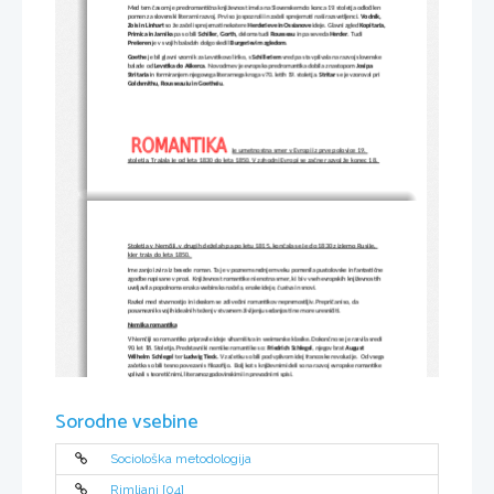
Med tem časom je predromantična književnost imela na Slovenskem do konca 19. stoletja odločilen 
pomen za slovenski literarni razvoj. Prvi so jo spoznali in začeli sprejemati naši razsvetljenci. 
Vodnik, 
Zois in Linhart 
so že začeli sprejemati nekatere 
Herderjeve in Ossianove
 ideje. Glavni zgled 
Kopitarja,
Primica in Jarnika
 pa so bili 
Schiller, Gorth, 
deloma tudi 
Rousseau
 in pa seveda
 Herder
. Tudi 
Prešeren
 je v svojih baladah dolgo sledil 
Burgerjevim zgledom. 
Goethe
 je bil glavni vzornik za Levstikovo liriko, s 
Schillerjem
 vred pa sta vplivala na razvoj slovenske 
balade od 
Levstika do Aškerca
. Nov odmev je evropska predromantika dobila z nastopom 
Josipa 
Stritarja 
in formiranjem njegovega literarnega kroga v 70. letih 19. stoletja. 
Stritar
 se je vzoroval pri 
Goldsmithu, Rousseauju in Goetheju. 
je umetnostna smer v Evropi iz prve polovice 19. 
stoletja. Trajala je od leta 1830 do leta 1850. V zahodni Evropi se začne razvoj že konec 18. 
Stoletja v Nemčiji, v drugih deželah pa po letu 1815, končala se je do 1830 z izjemo Rusije, 
kjer traja do leta 1850. 
Ime zanjo izvira iz besede roman. Ta je v poznem srednjem veku pomenila pustolovske in fantastične 
zgodbe napisane v prozi.  Književnost romantike ni enotna smer, ki bi v vseh evropskih književnostih 
uveljavila popolnoma enaka vsebinska načela, enake ideje, čustva in snovi. 
Razkol med stvarnostjo in idealom se zdi večini romantikov nepremostljiv. Prepričani so, da 
posameznik svojih idealnih teženj v stvarnem življenju sedanjosti ne more uresničiti. 
Nemška romantika
V Nemčiji so romantiko pripravile ideje viharništva in weimarske klasike. Dokončno se je razvila sredi 
90. let 18. Stoletja. Predstavniki nemške romantike so: 
Friedrich Schlegel
, njegov brat 
August 
Wilhelm  Schlegel
 ter 
Ludwig Tieck.
 V začetku so bili pod vplivom idej francoske revolucije.  Od vsega
začetka so bili tesno povezani s filozofijo.  Bolj kot s književnimi deli so na razvoj evropske romantike  
vplivali s teoretičnimi, literarnozgodovinskimi in prevodnimi spisi. 
Angleška romantika
V Angliji se je romantika pojavila skoraj sočasno z nemško. Uvedla jo je skupina pesnikov leta 1797. 
Sorodne vsebine
Predstavniki Anglije so bili: 
William Wordsworth, Samuel Taylor Coleridge in Robert Southey. 
V 
začetku so bili, tako kot Nemci, pod vplivom idej francoske revolucije. Bili so v stiku z nastajajočo 
nemško romantiko. 
Italijanska romantika 
Sociološka metodologija
V Italiji se je nastop romantike zakasnil do leta 1815 zaradi močne klasične tradicije in močnih 
političnih razmer. Predhodnika sta jim bila 
Vittorio Alfieri 
ter pesnik
in pripovednik
 Ugo Foscolo .
Oba 
spadata še v predromantiko. Okoli leta 1815 se je pod vplivom nemških romantičnih načel začela 
Rimljani [04]
razvijati romantična književnost, usmerjena k nacionalnim, liberalnim in demokratičnim idealom. 