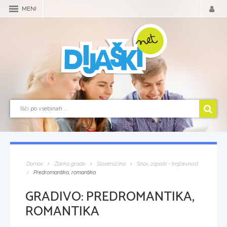
MENI
Domov
Zbirka gradiv
Slovenščina
Snov, zapiski - književnost
Predromantika, romantika
GRADIVO:
PREDROMANTIKA,
ROMANTIKA