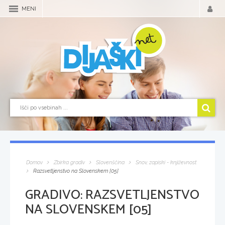
MENI
Domov
Zbirka gradiv
Slovenščina
Snov, zapiski - književnost
Razsvetljenstvo na Slovenskem [05]
GRADIVO:
RAZSVETLJENSTVO
NA SLOVENSKEM [05]