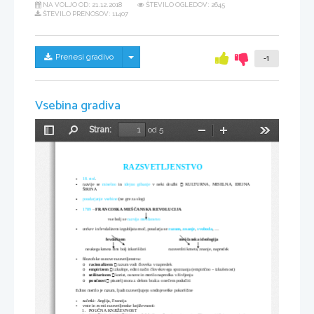
NA VOLJO OD:
21.12.2018
ŠTEVILO OGLEDOV: 2645
ŠTEVILO PRENOSOV: 11407
Skrij/prikaži meni
Prenesi gradivo
-1
Vsebina gradiva
Stran:
od 5
Preklopi
Najdi
Pomanjšaj
Povečaj
Orodja
stransko
vrstico
RAZSVETLJENSTVO
-
18. stol
.
-

razvije se  
miselno
  in  
idejno
gibanje
  v neki družbi  
  KULTURNA, MISELNA, IDEJNA
ŠIRINA
-
poudarjanje vsebine
 (ne gre za slog)
-
1789
 – 
FRANCOSKA MEŠČANSKA REVOLUCIJA
      vse bolj se 
razvija meščanstvo
-
cerkev in fevdalizem izgubljata moč, poudarja se 
razum
, 
znanje
, 
svoboda
, ...
fevdalizem
meščanska ideologija
neukega kmeta čim bolj izkoriščati
razsvetliti kmeta, znanje, napredek
-
filozofske osnove razsvetljenstva:

racionalizem
 razum vodi človeka v napredek
o

empirizem
 izkušnje, edini način človekovega spoznanja (empirično – izkušenost)
o

utilitarizem
 korist, osnove in merilo napredka v življenju
o

poučnost
 pisatelj mora z delom bralca o nečem podučiti
o
Edino merilo je razum, ljudi razsvetljujejo srednjeveške pokorščine
-
začetki: Anglija, Francija
-
vrste in zvrsti razsvetljenske književnosti:
1.
POUČNA KNJIŽEVNOST