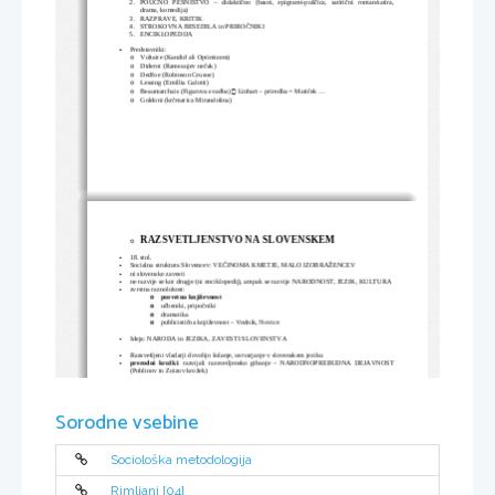
2.
POUČNO PESNIŠTVO – didaktično (basni, epigrami-puščica, satirični roman/satira,
drama, komedija)
3.
RAZPRAVE, KRITIK
4.
STROKOVNA BESEDILA in PRIROČNIKI
5.
ENCIKLOPEDIJA
-
Predstavniki:
Voltaire (Kandid ali Optimizem)
o
Diderot (Rameaujev nečak)
o
Dedfoe (Robinson Crusoe)
o
Lessing (Emillia Galotti)
o

Beaumarchais (Figarova svadba) 
 Linhart – priredba = Matiček ...
o
Goldoni (krčmarica Mirandolina)
o
RAZSVETLJENSTVO NA SLOVENSKEM
o
-
18. stol.
-
Socialna struktura Slovencev: VEČINOMA KMETJE, MALO IZOBRAŽENCEV
-
ni slovenske zavesti
-
ne razvije se kot drugje (ni enciklopedij), ampak se razvije NARODNOST, JEZIK, KULTURA
-
zvrstna raznolokost:
posvetna književnost
o
učbeniki, pripočniki
o
dramatika
o
publicistična književnost – Vodnik, Novice
o
-
Ideja: NARODA in JEZIKA, ZAVESTI SLOVENSTVA
-
Razsvetljeni vladarji dovolijo šolanje, ustvarjanje v slovenskem jeziku
-
prerodni krožki
: razvijali razsvetljensko gibanje – NARODNOPREBUDNA DEJAVNOST
(Pohlinov in Zoizov krožek)
Sorodne vsebine
Sociološka metodologija
Rimljani [04]