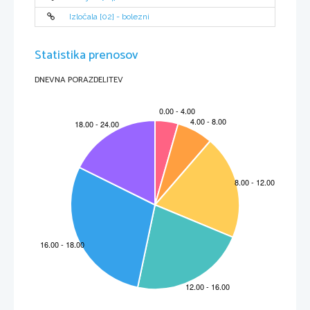
Izločala [02] - bolezni
Statistika prenosov
DNEVNA PORAZDELITEV
POHLINOV KROŽEK:
-
-
oče Marko Pohlin
-
začetnik razsvetljenske ideje pri nas
-


slovnica 
 KRANJSKA GRAMATIKA - 1768, slovar, pesniški almanah 
 PISANICE (1779 -
1788) – 1. slovenski posvetni pesniški almanah
-
Janez Damascen Dev prvi slovenski pesnik, pisec Pisanic
ZOISOV KROŽEK:
-

baron Žiga Zois 
 posvetno izobražen učenjak, vodja krožka, ...
-
umetniški vrhunec
-
razsvetljenski program – zvrstna različnost:
vsak narod mora imeti slovnico
o
popis zgodovine
o
slovarji, strokovni priročniki, učbeniki, ...
o
vsak narod mora imeti časopis
o
dramska in pesniška dela
o
-
v krog je zbiral posvetne ljudi in jim dajal naloge
-
Valentin Vodnik, Anton Tomaž Linhart, ...