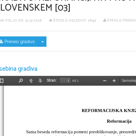
SLOVENSKEM [03]
NA VOLJO OD:
21.12.2018
ŠTEVILO OGLEDOV: 1892
ŠTEVILO PRENO
Skrij/prikaži meni
Prenesi gradivo
sebina gradiva
Stran:
od 1
Preklopi
Najdi
Nazaj
Naprej
Pomanjšaj
Povečaj
stransko
vrstico
REFORMACIJSKA KNJI
Reformacija
Sama beseda reformacija pomeni preoblikovanje, preuredite