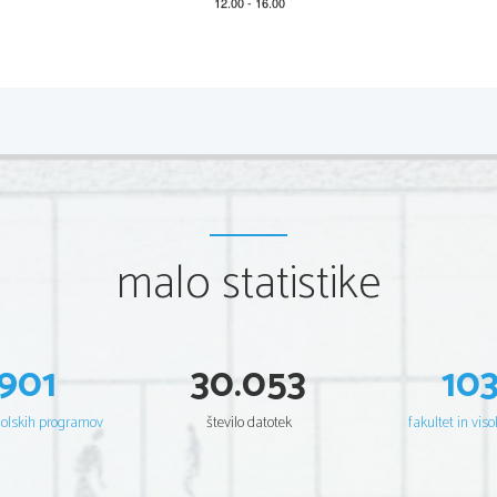
malo statistike
901
30.053
10
šolskih programov
število datotek
fakultet in viso