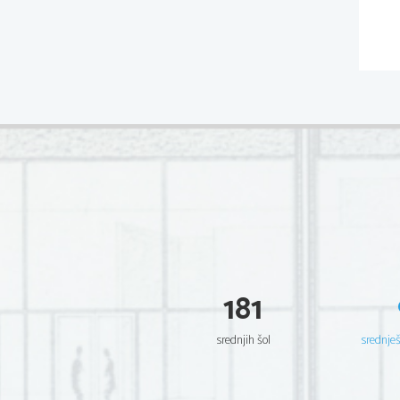
181
srednjih šol
srednje