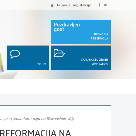
Prijava ali registracija
Pozdravljen
gost
PRIJAVA ALI
REGISTRACIJA
ISKALNIK ŠTUDIJSKIH
FORUM
PROGRAMOV
cija in protireformacija na Slovenskem [03]
IREFORMACIJA NA