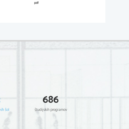
3
686
kih šol
študijskih programov