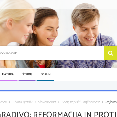
MATURA
ŠTUDIJ
FORUM
omov
Zbirka gradiv
Slovenščina
Snov, zapiski - književnost
Reforma
GRADIVO:
REFORMACIJA IN PROT