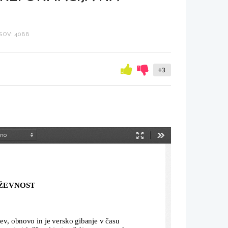
SOV: 4088
+3
Način
Orodja
predstavitve
ŽEVNOST
v, obnovo in je versko gibanje v času 