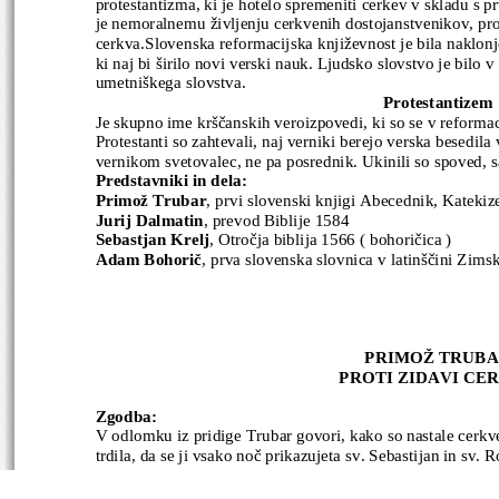
protestantizma, ki je hotelo spremeniti cerkev v skladu s p
je nemoralnemu življenju cerkvenih dostojanstvenikov, pro
cerkva.Slovenska reformacijska književnost je bila naklo
ki naj bi širilo novi verski nauk. Ljudsko slovstvo je bilo
umetniškega slovstva.
Protestantizem
Je skupno ime krščanskih veroizpovedi, ki so se v reformaci
Protestanti so zahtevali, naj verniki berejo verska besedila
vernikom svetovalec, ne pa posrednik. Ukinili so spoved, s
Predstavniki in dela:
Primož Trubar
, prvi slovenski knjigi Abecednik, Kateki
Jurij Dalmatin
, prevod Biblije 1584
Sebastjan Krelj
, Otročja biblija 1566 ( bohoričica )
Adam Bohorič
, prva slovenska slovnica v latinščini Zims
PRIMOŽ TRUB
PROTI ZIDAVI CE
Zgodba:
V odlomku iz pridige Trubar govori, kako so nastale cerkve.
trdila, da se ji vsako noč prikazujeta sv. Sebastijan in sv. 
cerkve ne bodo zgradili, bosta poslala pomor in kugo nad lju
postavili kapelo. Ko je Trubar temu nasprotoval, so ga hotel