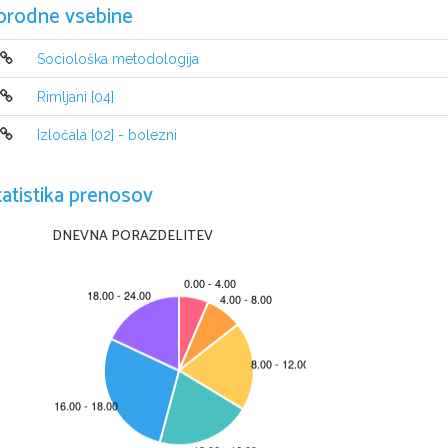
orodne vsebine
je poslal svojega vikarja,da bi dokazal, da si ženska zmišlju
in črna. Ko jo je vikar popravil, češ da so svetniki beli, si je
Drugi primer govori o neki ženski, vdovi in Trubarjevem stri
Sociološka metodologija
Marija in zahteva samostan. Ko so ga zgradili, so duhovniki 
umrli strašne smrti.
Rimljani [04]
Trubar očita duhovnikom, da jih nič ne moti način izgradnje
Opozarja jih, da se bodo cvrli v peklu, če bodo razkošno živ
Protestantske ideje:
Izločala [02] - bolezni
Trubar svari svoje ljudstvo pred praznovernostjo, opozarja 
nasprotuje gradnji cerkva in zunanjemu blišču.
tatistika prenosov
PROTIREFORMACIJSKA K
DNEVNA PORAZDELITEV
Protireformacij
Pomeni nastop nazadnjaških sil, ki skušajo obnoviti prevla
Nastane kot odziv Cerkve na zahteve reformacije.
Pri nas je protireformacija uničila vse pridobitve reformaci
skoraj ni bilo. Škof Tomaž Hren je sicer poskrbel za ponovn