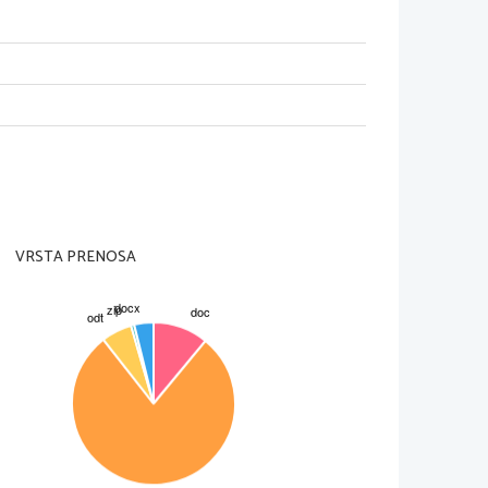
je. Trdila je namreč, da sta svetnika lepa
 premislila in pritrdila vikarju.
cu, ki so trdili, da se jim prikazuje 
in obrtniki lepo živeli, a kasneje so vsi 
 cerkva, saj jim prinaša lepo življenje. 
eli in se ne bodo spokorili.
na koristoljubje katoliške duhovščine, 
NJIŽEVNOST
VRSTA PRENOSA
a
do Cerkve v smislu srednjega veka. 
je, slovstva v času protireformacije pa 
o izdajo knjige Evangeliji in listuvi.