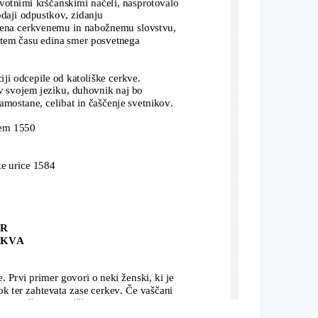
rvotnimi krščanskimi načeli, nasprotovalo
daji odpustkov, zidanju 
njena cerkvenemu in nabožnemu slovstvu, 
 v tem času edina smer posvetnega 
ji odcepile od katoliške cerkve. 
 v svojem jeziku, duhovnik naj bo 
amostane, celibat in čaščenje svetnikov.
zem 1550
ke urice 1584
AR
RKVA
 Prvi primer govori o neki ženski, ki je 
Rok ter zahtevata zase cerkev. Če vaščani 
di in živino. Vaščani so iz strahu res 
i pretepsti, zato je pobegnil. K ženski pa