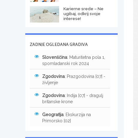
Karierne srede – Ne
ugibaj, odkrij svoje
interese!
ZADNJE OGLEDANA GRADIVA
Slovenščina
: Maturitetna pola 1,
spomladanski rok 2024
Zgodovina
: Prazgodovina [07] -
življenje
Zgodovina
: Indija [07] - dragulj
britanske krone
Geografija
: Ekskurzija na
Primorsko [02]