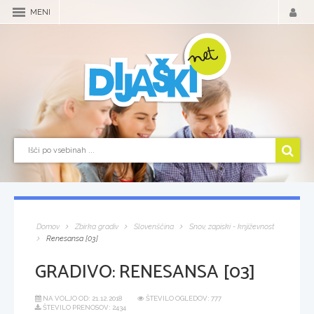
MENI
Domov
Zbirka gradiv
Slovenščina
Snov, zapiski - književnost
Renesansa [03]
GRADIVO:
RENESANSA [03]
NA VOLJO OD:
21.12.2018
ŠTEVILO OGLEDOV: 777
ŠTEVILO PRENOSOV: 2434