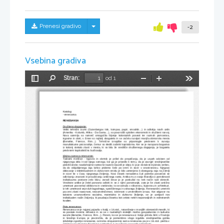
Skrij/prikaži meni
Prenesi gradivo
-2
Vsebina gradiva
Stran:
od 1
Preklopi
Najdi
Pomanjšaj
Povečaj
Orodja
stransko
vrstico
Katalog:
- renesansa
RENESANSA
Družbeno dogajanje:
Veliki tehnični izumi (Gutenbergov tisk, kompas, papir, smodnik...) in odkritja novih celin
(Amerika - Kolumb, Afrika - Da Gama...), so povzročili splošen ekonomski in družbeni razvoj.
Nova ozemlja so namreč omogočila širjenje kolonialnih posesti ter razmah pomorstva,
trgovine in obrti, s čimer so najbolj obogatela in se začela razvijati manjša obmorska mesta
(Benetke,   Firence,   Rim...).   Tehnične   iznajdbe   so   pripomogle   predvsem   k   razvoju
manufakturne proizvodnje, čemur so sledili začetki kapitalizma. Ker se je naropano bogastvo
iz kolonij stekalo zlasti v mesta, ki so bila že središče družbenega dogajanja, je bogatela
predvsem kapitalistična buržoazija.
Idejna zasnova renesanse:
Takratni meščan - trgovec in obrtnik je prišel do prepričanja, da je uspeh odvisen od
njegovega dela in od njega samega, kar ga je privedlo k temu, da je zavrgel srednjeveške
prokrščansko navdahnjene svetovne nazore.Opustil je idejo, ki jo je do takrat injicirala cerkev,
da do obljubljenega raja lahko pridemo šele po smrti in sicer v onostranstvu. Njegovo
delovanje v intelektualnem in duhovnem smislu je bilo usmerjeno k doseganju raja na Zemlji
in sicer še v času njegovega življenja. Novi človek nenadoma čuti potrebo posvečati se
odkrivanju znanosti in proučevanju antičnega sveta. Antika mu s svojo filozofijo o pomebnosti
individuuma postane zelo blizu, zaradi česar jo je poskušal na nek način tudi obnoviti.
Vrednote antike je želel ponovno odkriti in se z njimi ponotranjiti, zato je še zlasti antično
umetnost posnemal oblikovno in vsebinsko; to se odraža v slikarstvu, kiparstvu in arhitekturi.
Iz teh umetnosti veje duh lagodnega, sproščenega in zdravega življenja. Renesančni umetnik
pa ceni zlasti naravnost, neizumetničenost, iskrenost v umetniškem izrazu. Kot odgovor na
takratno uravnovešeno socialno, materialno in duhovno življenje, se je uveljavil nov
individualen način življenja, ki poudarja človeka kot celoto nekih neponovljivih in edinstvenih
kvalitet.
Pota renesanse:
Renesansa se je najprej pojavila v Italiji, v 14.stol., natančneje v manjših obmorskih mestih, ki
so postale mestne državice in so se v naslednjih stoletjih močno gospodarsko in kulturno
razvile (Benetke, Firence, Rim...). Potem, ko se je renesansa iz Italije pričela širiti v Francijo
in Srednjo Evropo, je povzročila, da je pomembno vlogo izgubila srednjeveška gotika
(obdobje zgodnje renesanse, oziroma cinquecenta) sama renesansa pa je v 16.stol. prešla v