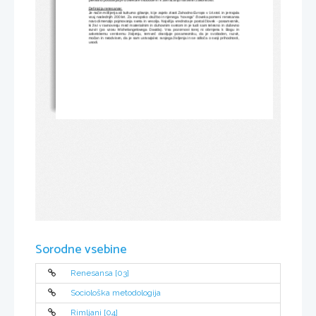
pretirano poudarjanje človekove svobode in k zavračanju naravnih zakonitosti.
Definicija renesanse:
Je način mišljenja ali kulturno gibanje, ki je zajelo zlasti Zahodno Evropo v 14.stol. in je trajala
vsaj naslednjih 200 let. Za evropsko družbo in njenega “novega” človeka pomeni renesansa
novo dimenzijo pojmovanja sveta in vesolja. Najvišja vrednota je postal človek - posameznik,
ki živi v ravnovesju med materialnim in duhovnim svetom in je tudi sam telesno in duševno
razvit (po vzoru Michelangelovega Davida). Vsa pozornost torej ni obrnjena k Bogu in
asketskemu verskemu življenju, temveč dovoljuje posamezniku, da je svoboden, razvit,
močan in neodvisen, da je sam ustvarjalec svojega življenja in se odloča o svoji prihodnosti,
usodi.
Sorodne vsebine
Renesansa [03]
Sociološka metodologija
Rimljani [04]