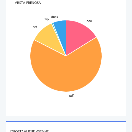
Nadaljevanje vsebine
VRSTA PRENOSA
Romeo odide v Montovo. Oče Capulet zahteva, da se Julija v dveh dneh
poroči s Parisom (da ne bo žalovala za Thybaltom). Julija gre do Lorenza.
Ta ji priskrbi napoj, ki te napravi za en dan mrtvega. Julija navidezno umre.
Položijo   jo   v   grobnico.   Lorenzo   skuša   obvestiti   Romea,   da   je   Julija   le
navidezno mrtva. Vendar tega sporočila Romeo ne dobi, ker je kuga v
Montovi. Romeo pa dobi sporočilo, da ja Julija mrtva in, ko to izve se
odloči, da se bo še sam ubil. Romeo kupi strup. Pride do Julijinega groba.
Spopade se s Parisom in ga ubije, nato izpije strup in umre. Potem se zbudi
Julija. Vidi, da je Romeo mrtev in se ubije z njegovim bodalom. Po njuni
smrti Lorenzo pove staršem vso zgodbo. Družini Capulet in Monteg se
pobotata.
IZPOSTAVLJENE VSEBINE