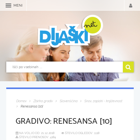
MENI
Domov
Zbirka gradiv
Slovenščina
Snov, zapiski - književnost
Renesansa [10]
GRADIVO:
RENESANSA [10]
NA VOLJO OD:
21.12.2018
ŠTEVILO OGLEDOV: 1118
ŠTEVILO PRENOSOV: 4184