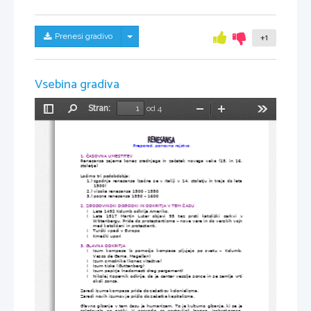
Skrij/prikaži meni
Prenesi gradivo
+1
Vsebina gradiva
Stran:
od 4
Preklopi
Najdi
Pomanjšaj
Povečaj
Orodja
stransko
vrstico
Preporod, ponovno rojstvo
1. 
Č
ASOVNA UMESTITEV
Renesansa zajema konec srednjega in začetek novega veka (15. in 16.
stoletje)
Lo
č
imo tri podobdobja:
1.)
zgodnja renesansa (začne se v Italiji v 14. stoletju in traja do leta
1500)
2.)
visoka renesansa 1500 - 1550
3.)
pozna renesansa 1550 – 1600
2. ZGODOVINSKI DOGODKI IN ODKRITJA V
TEM 
Č
ASU
Leta 1492 Kolumb odkrije Ameriko.

Leta   1517   Martin   Luter   objavi   95   tez   proti   katoliški   cerkvi   v

Wittenbergu. Pride do protestantizma – nove vere in do verskih vojn
med katoličani in protestanti.
Turški vpadi v Evropo

Kmečki upori

3. GLAVNA ODKRITJA
Izum   kompasa   (s   pomočjo   kompasa   pljujejo   po  svetu   –   Kolumb,

Vasco de Gama, Magellan)
Izum smodnika (konec viteštva)

Izum tiska (Guttenberg)

Izum papirja (nadomesti drag pergament)

Nikolaj Kopernik odkrije, da je center vesolja sonce in se zemlja vrti

okoli sonca.
Zaradi izuma kompasa pride do začetkov kolonializma. 
Zaradi novih izumov je prišlo do začetka kapitalizma.
Glavno gibanje v tem času je humanizem. To je kulturno gibanje, ki se je
zgledovalo   po   antiki.   V   ospredje   so   postavljali   lepega,   izobraženega,