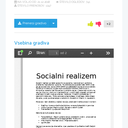
NA VOLJO OD:
21.12.2018
ŠTEVILO OGLEDOV: 741
ŠTEVILO PRENOSOV: 1247
Skrij/prikaži meni
Prenesi gradivo
+2
Vsebina gradiva
Stran:
od 2
Preklopi
Najdi
Pomanjšaj
Povečaj
Orodja
stransko
vrstico
Socialni realizem
Socialni realiem je želel opozoriti na socialne, nacionalne in politične 
probleme med obema vojnama. To obdobje se je začelo leta 1930 vmes 
pa ga je prekinila vojna (1940-1950) po petdesetih pa se je znova začelo. 
Tokrat prvič dobimo književnost s področja Koroške, Prekmurja in 
Primorske, osrednji del Slovenije z Ljubljano pa se v literarnem smislu ne 
razvije. Snovno, motivno in tematsko so v svojih delih pisatelji prikazovali 
predvsem kmečki svet gruntarjev, kajžarjev, kmečkih proletarcev in 
sezonskih delavcev. Torej opisujejo preprostega, kmečkega, delavskega 
človeka, junak je obremenjen s splošnimi človeškimi hibami in napakami. 
Proza se v tem obdobnju najbolj razvije, predvsem kratka proza in romani: 
Prežihov Voranc-mladinske Solzice, romana Doberdob in Jamnica 

Miško Kranjec (Prekmurska)- Povest o dobrih ljudeh

France Bevk- Ljudje pod Osojnikom

Deloma se tudi poezija razvije:
Tone Seliškar – Pesmi pričakovanja- proletarski motivi, pripovedi za 

mladino z Bratovščina Sinjega galeba, Hudournik
Mile Klopčič- Plamteči okovi, Preproste pesmi, 

Igo Gruden

Najmanj pa se razvije dramatika, njen predstavnik je Bratko Kreft (Celjski 
grofje). 