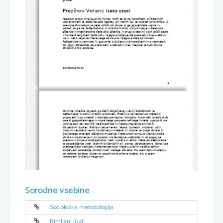
Prezihov Voranc 
(1893-1950)
Njegovo pravo ime je Lovro Kuhar, rodil se je na Koroškem, z literarnim 
ustvarjanjem je začel že zelo zgodaj, pri rosnih 16. je napisal prvo črtico. Z
osemnajstim letom je želel odditi od doma, a ga je prehitela vojna in 
poslali so ga na doberdobsko in tirolsko fronto. Vključil se je v delavsko 
gibanje in mednarodno delavsko gibanje. V drugi svetovni vojni je bil zaprt
v koncentracijskem taborišču. Njegovo šolanje sta preprečili dve svetovni 
vojni, zato velja za literarnega samouka. Njegova dela so romani 
Požigalnica in Jamnica, ki govorita o življenju na Koroškem in o razmerah 
po vojni, Doberdob pa predvsem o Zahodni meji. Napisal je tudi zbirko 
otroških črtic –Solzice. 
SAMORASTNIKI
1
Okvirna kmečka povest, po delih objavljena v reviji Sodobnost, je 
sestavljena iz osmih krajših pripovedi. Prežih jo je napisal po materini 
pripovedi in jo umestil v domačo pokrajino- Koroško. Avtor želi izraziti skrb
zaradi gospodarskega in moralnega propada velikega kmeta, opozoriti na 
vzroke zanj ter zavrniti nečlovečnost in nerazumevanje prvinskih 
človekovih čustev. Poklonil se je naravi, lepoti, ljubezni, svobodi, volji, 
moči in neustavljivemu kljubovanju matere, ki zmore za svoje otroke in 
ljubljenega prenesti sleherno mučenje. Meta proti koncu življenja izroča 
otrokom spoznanja in jih opozori na temeljne vrednote, ki so pogoj za 
osebno in skupno dostojanstvo, rast, moralo in etiko. Meta je idealizirana, 
je poosebljenje vseh vitalnih življenjskih sil, ponos, dostojanstvo. Otroci pa 
predstavljajo večnost in elementarnost. Meta s svojim nadčloveškim 
trpljenjem pooseblja simbol moči malega človeka  Po vsem tem mučenju 
pa ostane še lepa, duševno popolnoma zdrava oseba, a o svojem 
notranjem življenju ne govori. 
Sorodne vsebine
Sociološka metodologija
Rimljani [04]