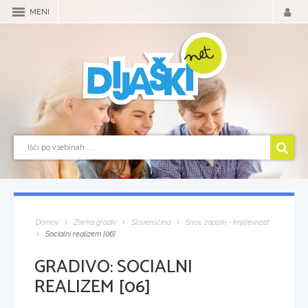
MENI
Domov
Zbirka gradiv
Slovenščina
Snov, zapiski - književnost
Socialni realizem [06]
GRADIVO:
SOCIALNI
REALIZEM [06]