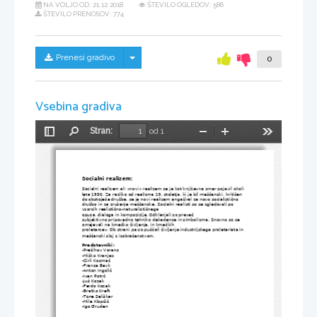
NA VOLJO OD:
21.12.2018
ŠTEVILO OGLEDOV: 586
ŠTEVILO PRENOSOV: 774
Skrij/prikaži meni
Prenesi gradivo
0
Vsebina gradiva
Stran:
od 1
Preklopi
Najdi
Pomanjšaj
Povečaj
Orodja
stransko
vrstico
Socialni realizem:
Socialni realizem ali »novi« realizem se je kot književna smer pojavil okoli 
leta 1930. Za razliko od realizma 19. stoletja, ki je bil meščanski, kritičen 
do obstoječe družbe, se je novi realizem angažiral za novo socialistično 
družbo in za zrušenje meščanske. 
Socialni realisti so se zgledovali po 
vzorcih realistično-naturalističnega
opusa, dialoga in kompozicije. Odklanjali so preveč
subjektivno pripovedno tehniko dekadence in simbolizma. Snovno so se
omejevali na kmečko življenje, in kmečkih
proletarcev. Ob strani pa so puščali življenje industrijskega proletariata in 
meščanski sloj z izobraženstvom.
Predstavniki:
-Prežihov Voranc
-Miško Kranjec
-Ciril Kosmač
-France Bevk
-Anton Ingolič
-Ivan Potrč
-Juš Kozak
-Ferdo Kozak
-Bratko Kreft
-Tone Seliškar
-Mile Klopčič
-Igo Gruden