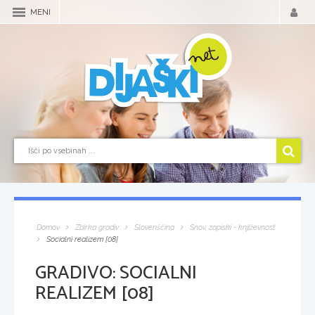
MENI
Domov
Zbirka gradiv
Slovenščina
Snov, zapiski - književnost
Socialni realizem [08]
GRADIVO:
SOCIALNI
REALIZEM [08]