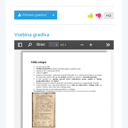
Skrij/prikaži meni
Prenesi gradivo
+12
Vsebina gradiva
Stran:
od 1
Preklopi
Najdi
Pomanjšaj
Povečaj
Orodja
stransko
vrstico
Stiški rokopis
po 1411-pred 1436

STIŠKI ROKOPIS
 je zbirka latinskih pridig in zgledov zanje

napisan je bil v samostanu Stična

zapisan v 
gotici

rokopis je pomemben,  predvsem zaradi štirih besedil, ki so vložena med druga in so starejša

kot zapis sam, sodijo 
v 13. oz. 14. stoletje
, besedila so zapisana v 
slovenskem jeziku
ta   štiri   besedila   so:  
splošna   spoved,   kitica   velikonočne   pesmi,   molitev   k   Mariji,

predpridižni klic k  Sv. Duhu*
splošna spoved ali confessio generalis (izg. konfesio generalis) je najobsežnejše besedilo

avtorji   besedila   niso  znani,;predvidevajo,  da  je  
eden od zapisovalcev češkega rodu
,  saj

molitev k Mariji, kaže velik vpliv češkega jezika
hrani ga Narodna in univerzitetna knjižnica v Ljubljani 

*
Predpridižni klic
 ali 
invokacija
 pred pridigo je šestvrstično besedilo, ki so ga peli/govorili pred pridigo.