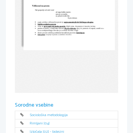
Velikonočna pesem
Naš gospud je od smrti vstal
od nega bridke martre;
nam je se veseliti,
on pa hoče trošti biti.
Kyrie eleison
zapis začetka velikonočne pesmi je 
najznamenitejši del Stiškega rokopisa

ljudska nabožna pesem

velja za 
prvi zapis slovenske poezije
, kljub temu, da pesem ni izrazito izvirna

pesem se konča z značilnim klicem 
»Kyrie eleison«
 (gr.), ki pomeni »Gospod, usmili se.« 

in za srednjeveškega človeka je to imelo slavilno vlogo
danes po tem vzkliku podobnim besedilom pravimo 
kirielejson

tema pesmi
: vstajenje in pomen za odrešitev človeštva

Sorodne vsebine
Sociološka metodologija
Rimljani [04]
Izločala [02] - bolezni