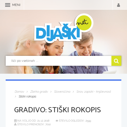
MENI
Domov
Zbirka gradiv
Slovenščina
Snov, zapiski - književnost
Stiški rokopis
GRADIVO:
STIŠKI ROKOPIS
NA VOLJO OD:
21.12.2018
ŠTEVILO OGLEDOV: 2599
ŠTEVILO PRENOSOV: 7010