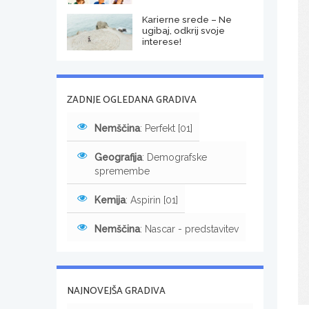
Karierne srede – Ne
ugibaj, odkrij svoje
interese!
ZADNJE OGLEDANA GRADIVA
Nemščina
: Perfekt [01]
Geografija
: Demografske
spremembe
Kemija
: Aspirin [01]
Nemščina
: Nascar - predstavitev
NAJNOVEJŠA GRADIVA