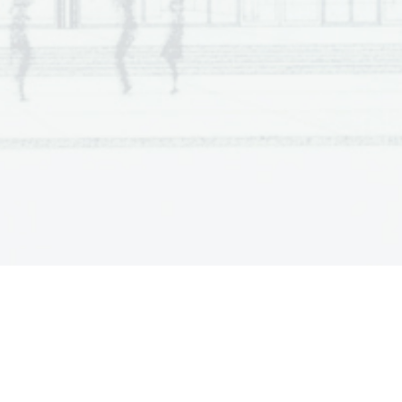
  Scientia  Est  Potentia  Scientia  Est  Potentia
  Scientia  Est  Potentia  Scientia  Est  Potentia
  Scientia  Est  Potentia  Scientia  Est  Potentia
  Scientia  Est  Potentia  Scientia  Est  Potentia
  Scientia  Est  Potentia  Scientia  Est  Potentia
  Scientia  Est  Potentia  Scientia  Est  Potentia
  Scientia  Est  Potentia  Scientia  Est  Potentia
  Scientia  Est  Potentia  Scientia  Est  Potentia
  Scientia  Est  Potentia  Scientia  Est  Potentia
  Scientia  Est  Potentia  Scientia  Est  Potentia
  Scientia  Est  Potentia  Scientia  Est  Potentia
  Scientia  Est  Potentia  Scientia  Est  Potentia
  Scientia  Est  Potentia  Scientia  Est  Potentia
  Scientia  Est  Potentia  Scientia  Est  Potentia
  Scientia  Est  Potentia  Scientia  Est  Potentia
  Scientia  Est  Potentia  Scientia  Est  Potentia
  Scientia  Est  Potentia  Scientia  Est  Potentia
  Scientia  Est  Potentia  Scientia  Est  Potentia
  Scientia  Est  Potentia  Scientia  Est  Potentia
  Scientia  Est  Potentia  Scientia  Est  Potentia
  Scientia  Est  Potentia  Scientia  Est  Potentia
  Scientia  Est  Potentia  Scientia  Est  Potentia
  Scientia  Est  Potentia  Scientia  Est  Potentia
  Scientia  Est  Potentia  Scientia  Est  Potentia
  Scientia  Est  Potentia  Scientia  Est  Potentia
  Scientia  Est  Potentia  Scientia  Est  Potentia
  Scientia  Est  Potentia  Scientia  Est  Potentia
  Scientia  Est  Potentia  Scientia  Est  Potentia
  Scientia  Est  Potentia  Scientia  Est  Potentia
  Scientia  Est  Potentia  Scientia  Est  Potentia
  Scientia  Est  Potentia  Scientia  Est  Potentia
  Scientia  Est  Potentia  Scientia  Est  Potentia
  Scientia  Est  Potentia  Scientia  Est  Potentia
  Scientia  Est  Potentia  Scientia  Est  Potentia
  Scientia  Est  Potentia  Scientia  Est  Potentia
  Scientia  Est  Potentia  Scientia  Est  Potentia
  Scientia  Est  Potentia  Scientia  Est  Potentia
  Scientia  Est  Potentia  Scientia  Est  Potentia
  Scientia  Est  Potentia  Scientia  Est  Potentia
  Scientia  Est  Potentia  Scientia  Est  Potentia