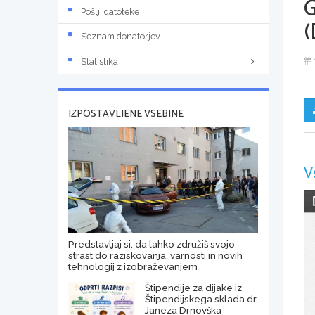
Pošlji datoteke
(
Seznam donatorjev
Statistika
IZPOSTAVLJENE VSEBINE
V
Predstavljaj si, da lahko združiš svojo
strast do raziskovanja, varnosti in novih
tehnologij z izobraževanjem
Štipendije za dijake iz
Štipendijskega sklada dr.
Janeza Drnovška