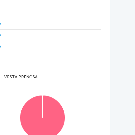
)
)
dell'insegnante preposto. 
ta pagina in alto a destra e sulle due schede di 
)
attro proposti. Il punteggio massimo che potete 
ercizi strutturati da voi scelti; in mancanza di 
izi in cui avrà trovato dei quesiti risolti.
VRSTA PRENOSA
4
della prova
 utilizzando la penna stilografica o la 
egno sulla risposta scorretta e scrivete accanto ad 
ile verranno assegnati 0 punti.
voro.
© Državni izpitni center
Vse pravice pridržane
.