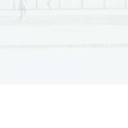
Scientia  Est  Potentia  Scientia  Est  Potentia  Scientia  Est  Potentia
Scientia  Est  Potentia  Scientia  Est  Potentia  Scientia  Est  Potentia
Scientia  Est  Potentia  Scientia  Est  Potentia  Scientia  Est  Potentia
Scientia  Est  Potentia  Scientia  Est  Potentia  Scientia  Est  Potentia
Scientia  Est  Potentia  Scientia  Est  Potentia  Scientia  Est  Potentia
Scientia  Est  Potentia  Scientia  Est  Potentia  Scientia  Est  Potentia
Scientia  Est  Potentia  Scientia  Est  Potentia  Scientia  Est  Potentia
Scientia  Est  Potentia  Scientia  Est  Potentia  Scientia  Est  Potentia
Scientia  Est  Potentia  Scientia  Est  Potentia  Scientia  Est  Potentia
Scientia  Est  Potentia  Scientia  Est  Potentia  Scientia  Est  Potentia
Scientia  Est  Potentia  Scientia  Est  Potentia  Scientia  Est  Potentia
Scientia  Est  Potentia  Scientia  Est  Potentia  Scientia  Est  Potentia
Scientia  Est  Potentia  Scientia  Est  Potentia  Scientia  Est  Potentia
Scientia  Est  Potentia  Scientia  Est  Potentia  Scientia  Est  Potentia
Scientia  Est  Potentia  Scientia  Est  Potentia  Scientia  Est  Potentia
Scientia  Est  Potentia  Scientia  Est  Potentia  Scientia  Est  Potentia
Scientia  Est  Potentia  Scientia  Est  Potentia  Scientia  Est  Potentia
Scientia  Est  Potentia  Scientia  Est  Potentia  Scientia  Est  Potentia
Scientia  Est  Potentia  Scientia  Est  Potentia  Scientia  Est  Potentia
Scientia  Est  Potentia  Scientia  Est  Potentia  Scientia  Est  Potentia
Scientia  Est  Potentia  Scientia  Est  Potentia  Scientia  Est  Potentia
Scientia  Est  Potentia  Scientia  Est  Potentia  Scientia  Est  Potentia
Scientia  Est  Potentia  Scientia  Est  Potentia  Scientia  Est  Potentia
Scientia  Est  Potentia  Scientia  Est  Potentia  Scientia  Est  Potentia
Scientia  Est  Potentia  Scientia  Est  Potentia  Scientia  Est  Potentia
Scientia  Est  Potentia  Scientia  Est  Potentia  Scientia  Est  Potentia
Scientia  Est  Potentia  Scientia  Est  Potentia  Scientia  Est  Potentia
Scientia  Est  Potentia  Scientia  Est  Potentia  Scientia  Est  Potentia
Scientia  Est  Potentia  Scientia  Est  Potentia  Scientia  Est  Potentia
Scientia  Est  Potentia  Scientia  Est  Potentia  Scientia  Est  Potentia
Scientia  Est  Potentia  Scientia  Est  Potentia  Scientia  Est  Potentia
Scientia  Est  Potentia  Scientia  Est  Potentia  Scientia  Est  Potentia
Scientia  Est  Potentia  Scientia  Est  Potentia  Scientia  Est  Potentia
Scientia  Est  Potentia  Scientia  Est  Potentia  Scientia  Est  Potentia
Scientia  Est  Potentia  Scientia  Est  Potentia  Scientia  Est  Potentia
Scientia  Est  Potentia  Scientia  Est  Potentia  Scientia  Est  Potentia
Scientia  Est  Potentia  Scientia  Est  Potentia  Scientia  Est  Potentia
Scientia  Est  Potentia  Scientia  Est  Potentia  Scientia  Est  Potentia
Scientia  Est  Potentia  Scientia  Est  Potentia  Scientia  Est  Potentia
Scientia  Est  Potentia  Scientia  Est  Potentia  Scientia  Est  Potentia