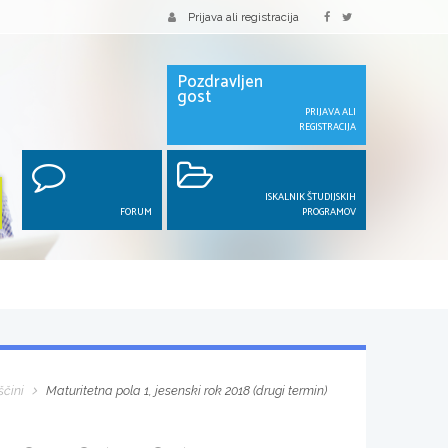
Prijava ali registracija
Pozdravljen
gost
PRIJAVA ALI
REGISTRACIJA
ISKALNIK ŠTUDIJSKIH
FORUM
PROGRAMOV
ščini
Maturitetna pola 1, jesenski rok 2018 (drugi termin)