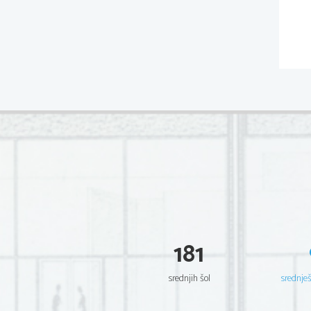
181
srednjih šol
srednje