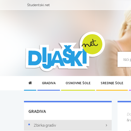
Študentski.net
GRADIVA
OSNOVNE ŠOLE
SREDNJE ŠOLE
GRADIVA
D
(v
Zbirka gradiv