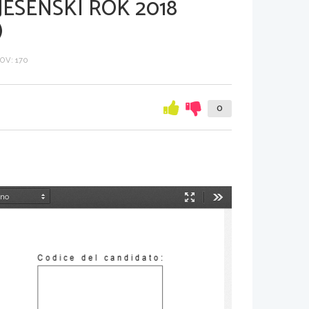
JESENSKI ROK 2018
)
V: 170
0
Način
Orodja
predstavitve
Codice del candidato: