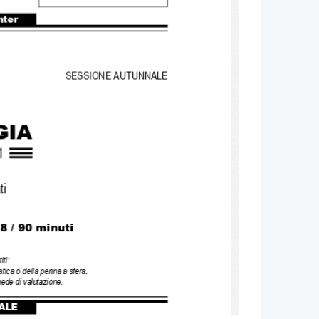
nter
SESSIONE AUTUNNALE 
GIA
1
ti 
8 / 
90 minuti
iti:
afica o della penna a sfera.  
ede di valutazione.
ALE