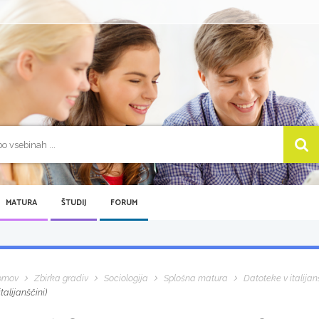
MATURA
ŠTUDIJ
FORUM
omov
Zbirka gradiv
Sociologija
Splošna matura
Datoteke v italijan
 italijanščini)