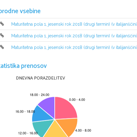
orodne vsebine
Maturitetna pola 1, jesenski rok 2018 (drugi termin) (v italijanščini
INDICAZIONI PER I CANDIDATI
Leggete con attenzione le seguenti indicazioni.
Maturitetna pola 1, jesenski rok 2018 (drugi termin) (v italijanščini
Non aprite la prova d'esame e non iniziate a svolgerla prima del via 
Incollate o scrivete il vostro numero di codice negli spazi appositi su ques
Maturitetna pola 1, jesenski rok 2018 (drugi termin) (v italijanščini
valutazione.
In questa prova d'esame dovrete scegliere due esercizi strutturati fra i qu
conseguire è di 40 punti; ciascun esercizio strutturato vale 20 punti.
tatistika prenosov
Nella seguente tabella tracciate una "x" sotto i numeri corrispondenti agli es
vostre indicazioni, il valutatore procederà alla correzione dei primi due eserc
DNEVNA PORAZDELITEV
1
2
3
Scrivete le vostre risposte negli spazi appositamente previsti 
all'interno 
penna a sfera. Scrivete in modo leggibile: in caso di errore, tracciate un s
essa quella corretta. Alle risposte e alle correzioni scritte in modo illeggib
Abbiate fiducia in voi stessi e nelle vostre capacità. Vi auguriamo buon la
La prova si compone di 16 pagine, di cui 2 vuote.