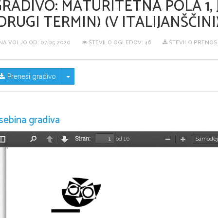
GRADIVO:
MATURITETNA POLA 1, 
DRUGI TERMIN) (V ITALIJANŠČINI
NA VOLJO OD:
07.05.2020
ŠTEVILO OGLEDOV: 46
ŠTEVILO PRENOSO
Skrij/prikaži meni
Prenesi gradivo
sebina gradiva
Stran:
od 16
Preklopi
Najdi
Nazaj
Naprej
Pomanjšaj
Povečaj
stransko
vrstico