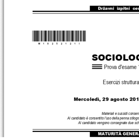
Državni  izpitni  ce
*M18252121I*
SOCIOLO
Prova d'esame 
Esercizi struttura
Mercoledì, 29 agosto 201
Materiali e sussidi consent
Al candidato è consentito l'uso della penna stilogr
Al candidato vengono consegnate due sch
MATURITÀ GENER