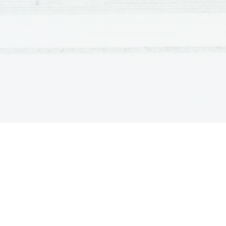
Svetlobno tipalo

(del fotoaparata s 
pomočjo katerega 
zajamemo sliko)