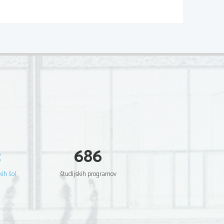
ne fotografije (Tim Daly)
A
Pomnilniški medij

(prostor kamor se   
shranjujejo digitalni 
zapisi slik)
LCD Zaslon
3
686

(zaslon, ki 
kih šol
študijskih programov
omogoča lažje    
upravljanje 
kamere)