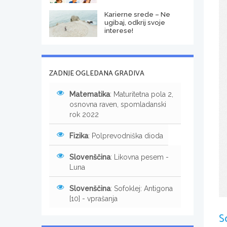
Karierne srede – Ne
ugibaj, odkrij svoje
interese!
ZADNJE OGLEDANA GRADIVA
Matematika
: Maturitetna pola 2,
osnovna raven, spomladanski
rok 2022
Fizika
: Polprevodniška dioda
Slovenščina
: Likovna pesem -
Luna
Slovenščina
: Sofoklej: Antigona
[10] - vprašanja
S