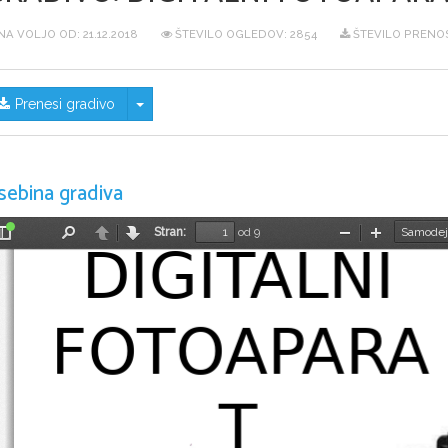
NA VOLJO OD:
21.12.2018
ŠTEVILO OGLEDOV: 2854
ŠTEVILO PRENOS
Skrij/prikaži meni
Prenesi gradivo
sebina gradiva
Stran:
od 9
DIGITALNI
Preklopi
Najdi
Nazaj
Naprej
Pomanjšaj
Povečaj
stransko
vrstico
FOTOAPARA
T