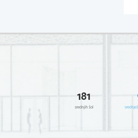
181
srednjih šol
srednje