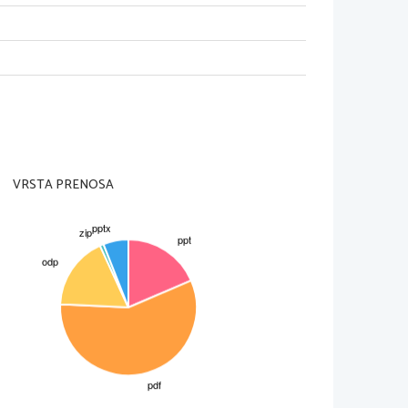
VRSTA PRENOSA
i
i