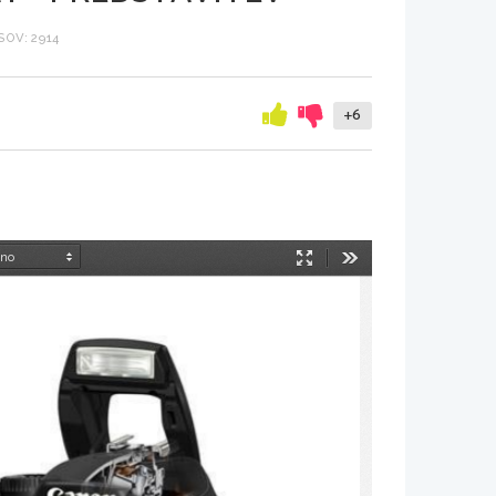
OV: 2914
+6
Način
Orodja
predstavitve