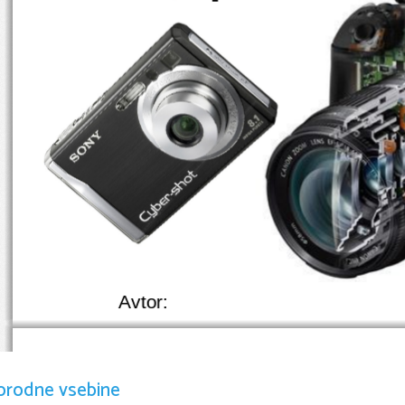
Avtor:
KAZALO VS
orodne vsebine