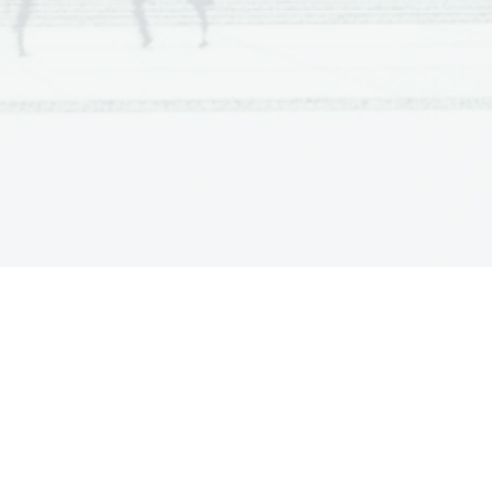
Optično iskalo

(iskalo, s katerim 
poiščemo motiv in 
določimo 
kompozicijo 
fotografije)