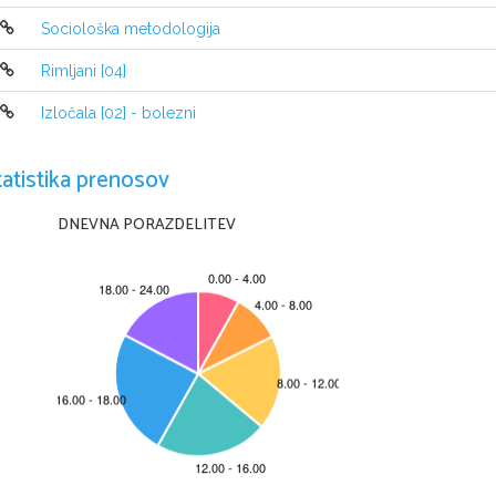
Sociološka metodologija
Rimljani [04]
Izločala [02] - bolezni
1.
Zgradba
2.
Vrste
tatistika prenosov
DNEVNA PORAZDELITEV
3.
Nastavitev kakovost
4.
Nastavitev barv
5.
Ustvarjalne možnost
6.
Pomnilniške kartice