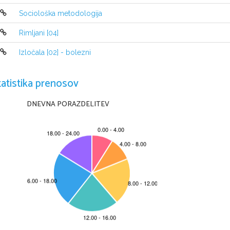
Sociološka metodologija
Rimljani [04]
Izločala [02] - bolezni
tatistika prenosov
DNEVNA PORAZDELITEV
Srednja poklicna in strokovna šola 