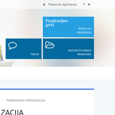
Prijava ali registracija
Pozdravljen
gost
PRIJAVA ALI
REGISTRACIJA
ISKALNIK ŠTUDIJSKIH
FORUM
PROGRAMOV
e
Prekladalna mehanizacija
ZACIJA