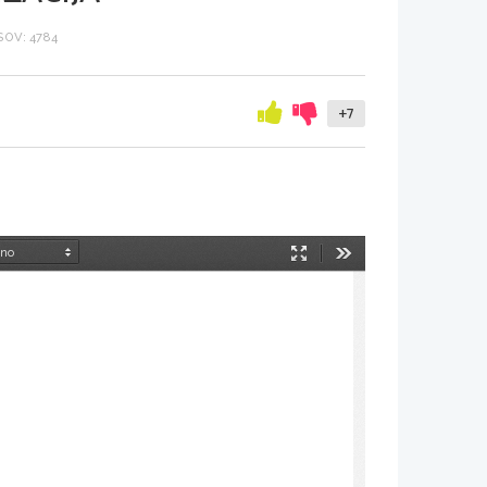
OV: 4784
+7
Način
Orodja
predstavitve