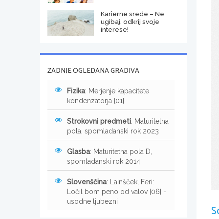
Karierne srede – Ne
ugibaj, odkrij svoje
interese!
ZADNJE OGLEDANA GRADIVA
Fizika
: Merjenje kapacitete
kondenzatorja [01]
Strokovni predmeti
: Maturitetna
pola, spomladanski rok 2023
Glasba
: Maturitetna pola D,
spomladanski rok 2014
Slovenščina
: Lainšček, Feri:
Ločil bom peno od valov [06] -
usodne ljubezni
S