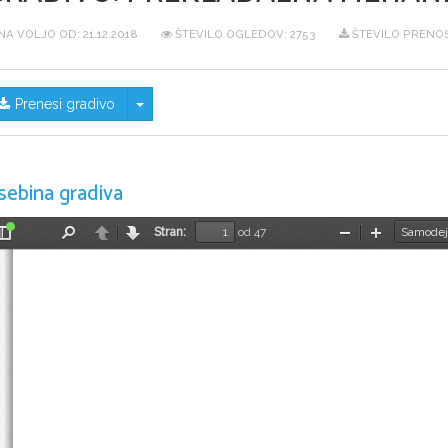
NA VOLJO OD:
21.12.2018
ŠTEVILO OGLEDOV: 2753
ŠTEVILO PRENOS
Skrij/prikaži meni
Prenesi gradivo
sebina gradiva
Stran:
od 47
Preklopi
Najdi
Nazaj
Naprej
Pomanjšaj
Povečaj
stransko
vrstico