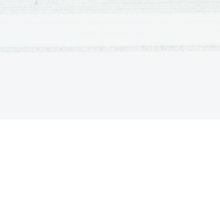
3.1 Kontejnerska dvigala
.................................
3.1.1 Panamax dvigala
................................
3.1.2 Post panamax dvigalo
.........................
3.1.3 Super post panamax dvigalo
..............
3.2 Portalni prenosnik (transtainer)
.................
3.2.1 Portalni prenosnik na pnevmatikah
.....
3.2.2 Portalni prenosnik na tirnicah
..............
3.3 Naprava za prijem kontejnerjev (spreader
3.3.1 Standardni spreader
...........................
3.3.2 Univerzalni spreader
...........................
3.3.3 Twin lift spreader
.................................
3.3.4 Tandem lift spreader
...........................
4 Zaključek
..........................................................
5 Viri
....................................................................