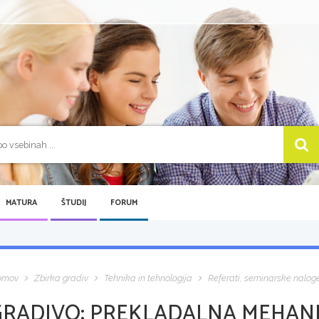
MATURA
ŠTUDIJ
FORUM
omov
Zbirka gradiv
Tehnika in tehnologija
Referati, seminarske nalog
GRADIVO:
PREKLADALNA MEHANI