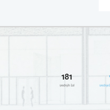
181
srednjih šol
srednje