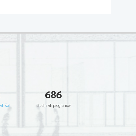
......................................................
1
......................................................
1
delovanjem
.....................................
3
......................................................
4
......................................................
4
......................................................
5
......................................................
6
3
686
lovanjem
.........................................
7
......................................................
7
kih šol
študijskih programov
....................................................
14
....................................................
19
....................................................
29
 v Luki Koper
.............................
29