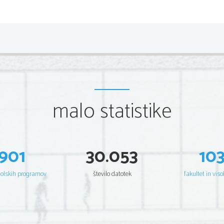
Kazalo vsebine
Vsebina
...............................................................
1 Prekladalna mehanizacija
................................
2.1 Manipulacijske naprave z neprekinjenim 
malo statistike
2.1.1 Tekoči trak za kosovni tovor
...............
2.1.2 Tekoči trak za razsut tovor
..................
2.1.3 Elevator
...............................................
2.1.4 Polžni transporter
................................
901
30.053
10
2.2 Manipulacijske naprave s prekinjenim de
2.2.1 Viličar
..................................................
šolskih programov
število datotek
fakultet in viso
2.2.2 Bager
...................................................
2.2.3 Žerjav
..................................................
.............................................................................
3 Oprema na kontejnerskem in RO-RO terminalu