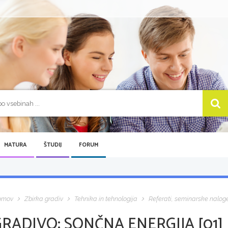
MATURA
ŠTUDIJ
FORUM
omov
Zbirka gradiv
Tehnika in tehnologija
Referati, seminarske nalog
GRADIVO:
SONČNA ENERGIJA [01]