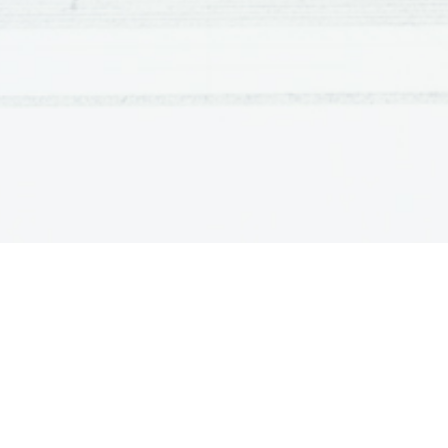
izvedejo se meritve in končno pregled elektrarne s st
inšpektorata.
Elektrarna mora nato pridobiti še deklaracijo o proiz
vam omogoča pridobitev premije za proizvedeno kW
energije.
Podjetje SVARUN ELEKTRO bo upravni postopek v
do konca, tako, da vam na to ne bo potrebno misliti.
Male sončne elektrarne predstavljajo za investitorj
dejstva, da se pri izgradnji uporabljajo vrhunski ma
let in več, deloma pa tudi dejstva, da je davčna pol
Elektrarne postavljene na strehe objektov
Gradbeno dovoljenje običajno ni potrebno, saj gre za investi
Zahtevnost postavite je odvisna od vrste kritine in naklona 
V primeru 'umetnega naklona' se izvedba nekoliko podraži