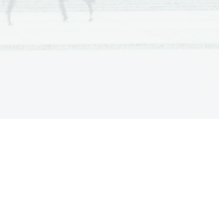
rani pristojnega 
vodni napravi, ki 
h električne 
odil od začetka 
a velik strošek. Deloma je to posledica
teriali, katerih življenjska doba je 40 
itika še vedno neprilagojena.
cijsko vzrževalna dela. 
strehe