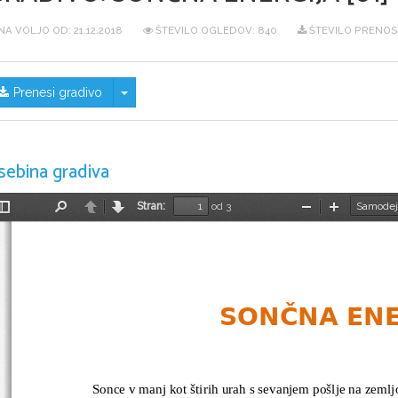
NA VOLJO OD:
21.12.2018
ŠTEVILO OGLEDOV: 840
ŠTEVILO PRENOS
Skrij/prikaži meni
Prenesi gradivo
sebina gradiva
Stran:
od 3
Preklopi
Najdi
Nazaj
Naprej
Pomanjšaj
Povečaj
stransko
vrstico
SONČNA ENE
Sonce v manj kot štirih urah s sevanjem pošlje na zemljo