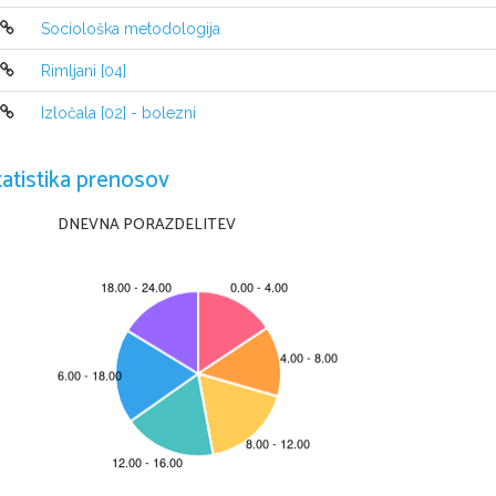
Odporne so na nenadne podnebne spremembe, to
Sociološka metodologija
Delovanje je neodvisno od temperature okolja -
Inteligentna regulacija skrbi za zalogo segrete v
Rimljani [04]
pregrevanjem
Izločala [02] - bolezni
KAKO  DELUJE SONČNA CELICA
Silicij je material, ki ob izpostavljenosti sončni svetlob
tatistika prenosov
nastajanje električnega toka in s tem enosmerne napetost
seva sončna svetloba, zato skoraj ne potrebujejo vzdržev
DNEVNA PORAZDELITEV
povzročajo hrupa, zato je proizvajanje elektrike na ta nač
Njihova življenjska doba je 40 let. To pa je posnetek o
http://www.youtube.com/watch?v=tOgQ3Z-GVYg
GRADNJA SONČNE ELEKTRARNE