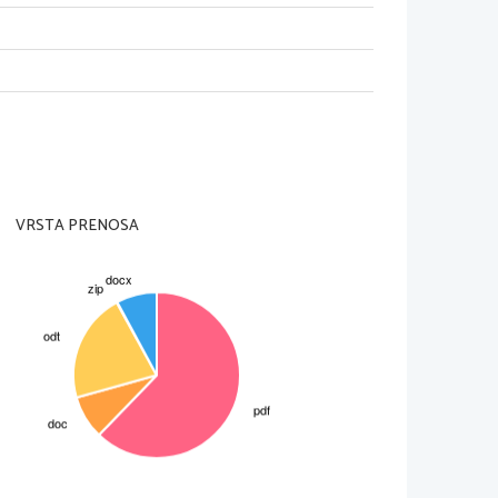
čo in sneg
 vakuumska izolacija
ode in varuje sistem pred 
i sprošča elektrone, kar povzroča 
i. Elektriko proizvajajo dokler na njih
anja, ne onesnažujejo okolja in ne 
VRSTA PRENOSA
in najčistejše in najbolj varno. 
 njihovem delovanju: 