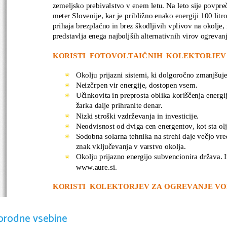
zemeljsko prebivalstvo v enem letu. Na leto sije povpr
meter Slovenije, kar je približno enako energiji 100 litr
prihaja brezplačno in brez škodljivih vplivov na okolje
predstavlja enega najboljših alternativnih virov ogrevanj
KORISTI  FOTOVOLTAIČNIH  KOLEKTORJEV
Okolju prijazni sistemi, ki dolgoročno zmanjšuje
Neizčrpen vir energije, dostopen vsem.
Učinkovita in preprosta oblika koriščenja energi
žarka dalje prihranite denar.
Nizki stroški vzdrževanja in investicije.
Neodvisnost od dviga cen energentov, kot sta olje
Sodobna solarna tehnika na strehi daje večjo vre
znak vključevanja v varstvo okolja.
Okolju prijazno energijo subvencionira država. 
www.aure.si
.
KORISTI  KOLEKTORJEV ZA OGREVANJE VO
Direkten prenos toplote, grelni medij kroži po c
orodne vsebine
Manjše izgube toplote zaradi direktnega segreva
Vakuumske cevi se segrevajo celo leto, ne glede