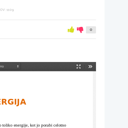
OV: 1109
0
Način
Orodja
predstavitve
RGIJA
 toliko energije, kot jo porabi celotno