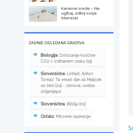
Karierne srede – Ne
ugibaj, odkrij svoje
interese!
ZADNJE OGLEDANA GRADIVA
Biologija
: Določanje količine
CO2 v izdihanem zraku [15]
Slovenščina
: Linhart, Anton
Tomaž: Ta veseli dan ali Matiček
se ženi [24] - obnova, osebe,
življenjepis
Slovenščina
: Biblija [01]
Ostalo
: Mirovne operacije
S