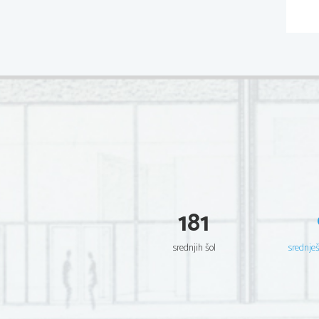
181
srednjih šol
srednje