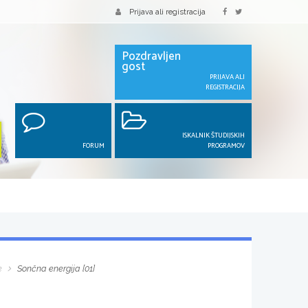
Prijava ali registracija
Pozdravljen
gost
PRIJAVA ALI
REGISTRACIJA
ISKALNIK ŠTUDIJSKIH
FORUM
PROGRAMOV
e
Sončna energija [01]