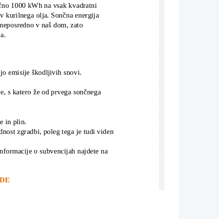
ečno 1000 kWh na vsak kvadratni 
ov kurilnega olja. Sončna energija 
, neposredno v naš dom, zato 
a.
jo emisije škodljivih snovi.
je, s katero že od prvega sončnega 
 in plin.
dnost zgradbi, poleg tega je tudi viden
Informacije o subvencijah najdete na 
DE
eveh.
nja
 na vpadni kot sončnih žarkov