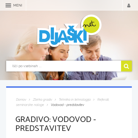
MENI
Domov
Zbirka gradiv
Tehnika in tehnologija
Referati,
seminarske naloge
Vodovod - predstavitev
GRADIVO:
VODOVOD -
PREDSTAVITEV