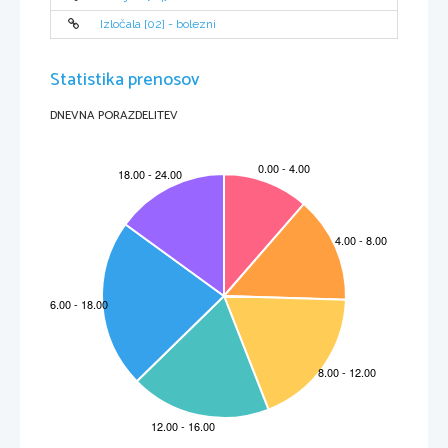
Izločala [02] - bolezni
Poznamo več vrst ventilov:
krogljični ventil,

reducirni ventil,

Statistika prenosov
ventil za uravnavanje pretoka,

ventil za uravnavanje tlaka,

mešalni ventil.

DNEVNA PORAZDELITEV