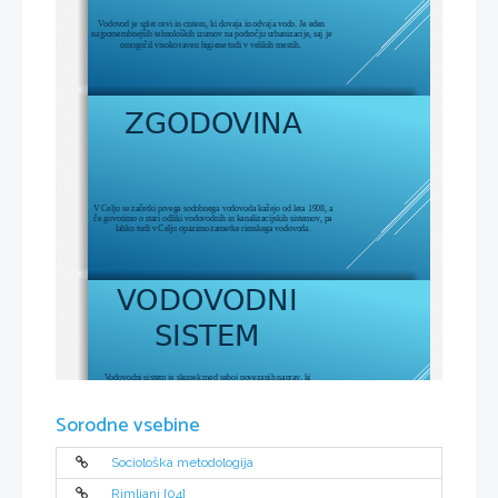
Vodovod je splet cevi in cistern, ki dovaja in odvaja vodo. Je eden 
najpomembnejših tehnoloških izumov na področju urbanizacije, saj je 
omogočil visoko raven higiene tudi v velikih mestih. 
ZGODOVINA
V Celju se začetki prvega sodobnega vodovoda kažejo od leta 1908, a 
če govorimo o stari odliki vodovodnih in kanalizacijskih sistemov, pa 
lahko tudi v Celju opazimo zametke rimskega vodovoda.
VODOVODNI
SISTEM
Vodovodni sistem je skupek med seboj povezanih naprav, ki 
omogočajo nemoteno kroženje vode in povečujejo njeno 
uporabnost. Začetna funkcija vodovodnih sistemov je zajemanje 
pitnih, izvirskih in ostalih voda, ki se kasneje preko cevovoda 
Sorodne vsebine
stekajo v zbiralnik, imenovan vodohran. Voda se zbira in potuje tudi 
po drugih napravah vodovodnega sistema z različno namembnostjo, 
katerih skupna naloga je zaščititi vodo in jo ohraniti čim bolj 
uporabno. 
Sociološka metodologija
VENTILI
Rimljani [04]