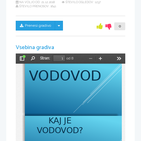
NA VOLJO OD:
21.12.2018
ŠTEVILO OGLEDOV: 1237
ŠTEVILO PRENOSOV: 1641
Skrij/prikaži meni
Prenesi gradivo
0
Vsebina gradiva
Stran:
od 8
Preklopi
Najdi
Pomanjšaj
Povečaj
Orodja
stransko
VODOVOD
vrstico
KAJ JE 
VODOVOD?