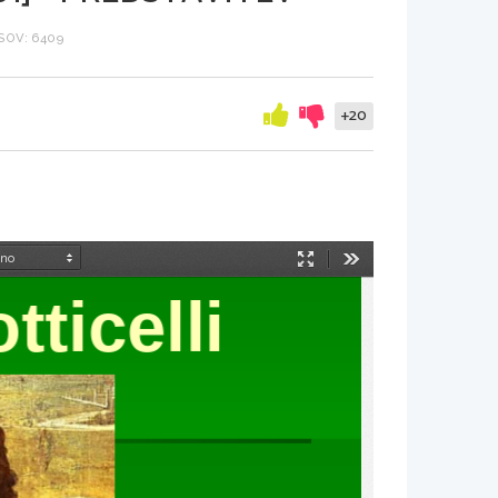
SOV: 6409
+20
Način
Orodja
predstavitve
ticelli