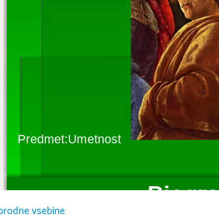
Predmet:Umetnost
Biogra
orodne vsebine