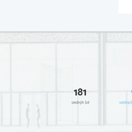
181
srednjih šol
srednje