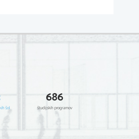
ačilnosti
i telesnosti figur in 
rni stil firenske 
ženskih figur in v 
odvisnost od njegovega 
3
686
nastala leta 1470 za 
kih šol
študijskih programov