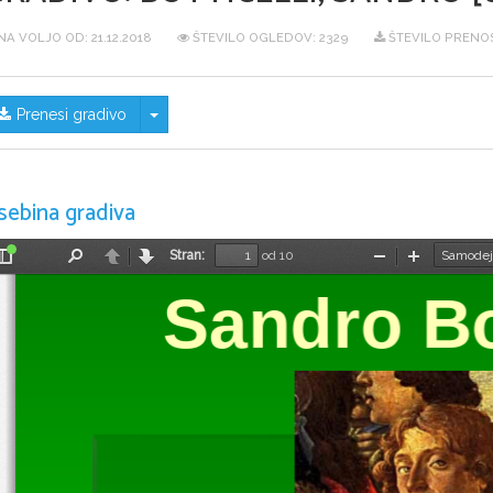
NA VOLJO OD:
21.12.2018
ŠTEVILO OGLEDOV: 2329
ŠTEVILO PRENO
Skrij/prikaži meni
Prenesi gradivo
sebina gradiva
Stran:
od 10
Preklopi
Najdi
Nazaj
Naprej
Pomanjšaj
Povečaj
stransko
Sandro Bot
vrstico