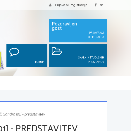
Prijava ali registracija
Pozdravljen
gost
PRIJAVA ALI
REGISTRACIJA
ISKALNIK ŠTUDIJSKIH
FORUM
PROGRAMOV
li, Sandro [01] - predstavitev
01] - PREDSTAVITEV