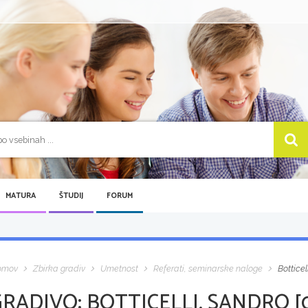
MATURA
ŠTUDIJ
FORUM
omov
Zbirka gradiv
Umetnost
Referati, seminarske naloge
Botticel
GRADIVO:
BOTTICELLI, SANDRO [