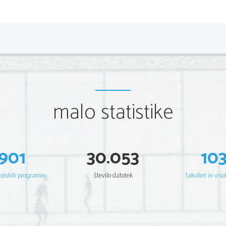
Slikarske zn
-Od svojih vzornikov se je razlikoval po večj
močnejši barvitosti
-V Botticellijevih delih se kaže najboljši dvo
malo statistike
zgodnje renesanse, zlasti pri postavitvi 
podeželjskih mitoloških upodabljanjih
-Na zgodnejših delih je opaziti še močni 
901
30.053
10
učitelja Fra Filippa Lippija
-Prva Botticellijeva dokumentirana slika je 
šolskih programov
število datotek
fakultet in viso
Trgovsko dvorano v Firencah