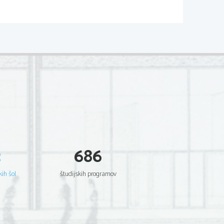
e 
3
686
kih šol
študijskih programov
Ivana Kobilica
 Gervexa