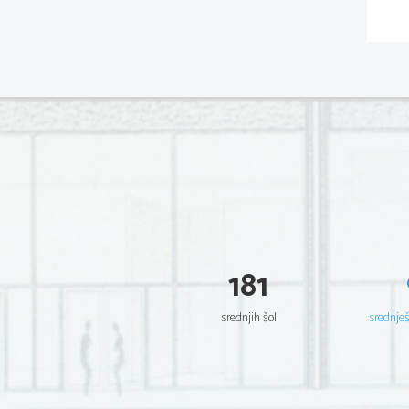
181
srednjih šol
srednje