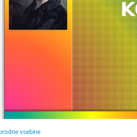
K
orodne vsebine