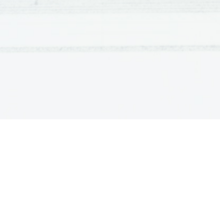
Uršulinska cerkev 
v Ljubljani