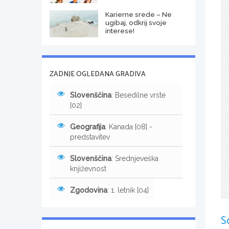
Karierne srede – Ne
ugibaj, odkrij svoje
interese!
ZADNJE OGLEDANA GRADIVA
Slovenščina
: Besedilne vrste
[02]
Geografija
: Kanada [08] -
predstavitev
Slovenščina
: Srednjeveška
književnost
Zgodovina
: 1. letnik [04]
S