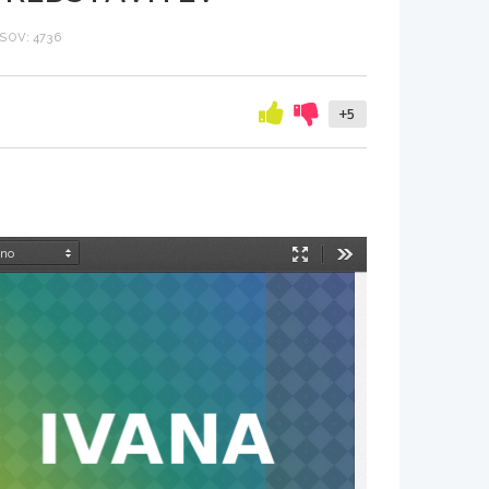
SOV: 4736
+5
Način
Orodja
predstavitve
IVANA 