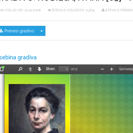
NA VOLJO OD:
21.12.2018
ŠTEVILO OGLEDOV: 2369
ŠTEVILO PRENO
Skrij/prikaži meni
Prenesi gradivo
sebina gradiva
Stran:
od 9
Preklopi
Najdi
Nazaj
Naprej
Pomanjšaj
Povečaj
stransko
vrstico