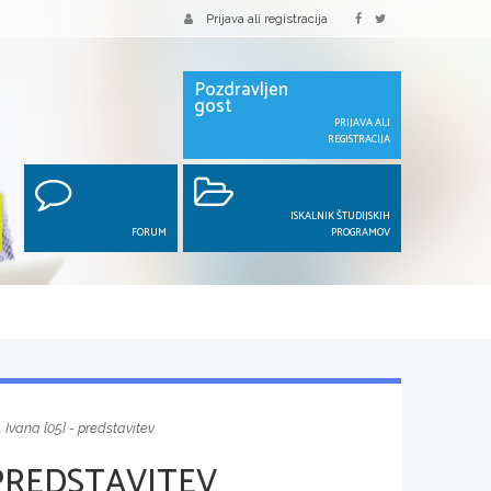
Prijava ali registracija
Pozdravljen
gost
PRIJAVA ALI
REGISTRACIJA
ISKALNIK ŠTUDIJSKIH
FORUM
PROGRAMOV
 Ivana [05] - predstavitev
 PREDSTAVITEV