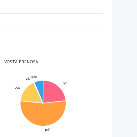
VRSTA PRENOSA
                       Pariška branjevka          