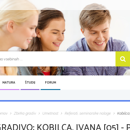
MATURA
ŠTUDIJ
FORUM
omov
Zbirka gradiv
Umetnost
Referati, seminarske naloge
Kobilca,
GRADIVO:
KOBILCA, IVANA [05] -