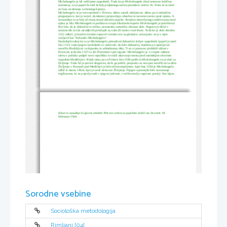
Michelangelu je bil veličasten nagrobnik. Toda ko je Michelangelo zbral ustrezno količino 
marmorja, se je papež že lotil še bolj podjetnega načrta prezidave cerkve Sv. Petra in ni imel 
ne časa ne denarja za besnega kiparja.
Michelangelo se je zato umaknil v Firence, delno zaradi užaljenosti, delno pa iz nekakšne 
preganjavice, ker je verjel, da tekmeci pripravljajo obsežno in nevarno zaroto proti njemu. A 
nenazadnje se je bolj ali manj moral ukloniti papežu. Rezultat obnovljenega sodelovanja med 
njima je bila Michelangelova poslikava stropa Sikstinske kapele. Michelangelo je potreboval 
štiri leta, da je dokončal to veliko, neznansko raznoliko okrasno delo. Pogosto je delal v 
nenaravnih in sila utrudljivih položajih na odru 20 metrov nad tlemi. Toda ko je delo oktobra 
1512 odkril, je končni rezultat napravil izreden vtis na gledalce; ustvarjalec se je z njim 
uveljavil kot "božanski Michelangelo".
Naslednjih nekaj let se je Michelangelo prizadeval dokončati Julijev nagrobnik (papež je umrl 
leta 1513, toda njegovi nasledniki so zahtevali, da delo dokonča), medtem pa izpolnjeval 
naročila Medičejcev za kiparska in arhitekturna dela. Ti so si ponovno pridobili oblast v 
Firencah, toda leta 1527 so jih Florentinci spet izgnali. Michelangelo je v svojem edinem 
izletu v politiko podprl novo republiko in vodil utrjevanje mesta pred naslednjim silovitim 
napadom Medičejcev. Kljub temu pa so Firence leta 1530 padle in Michelangelo se je zbal za 
življenje. Toda bil je preveč dragocen, da bi ga pobili; preprosto so mu spet naročili nova dela.
Življenje v Firencah pod Medičejci je bilo očitno neprijetno, kajti leta 1534 je Michelangelo 
odšel iz mesta v Rim, kjer je ostal do konca Življenja. Njegovo poznejše delo zaznamuje 
regilioznost, ki se pojavlja tudi v njegovi jedrnati, z veliko močjo napisani poeziji. Kot kipar, 
slikar in nazadnje še glavni arhitekt Petrove cerkve je papežem služil vse do smrti 18. 
februarja 1564. 
Sorodne vsebine
Sociološka metodologija
Rimljani [04]