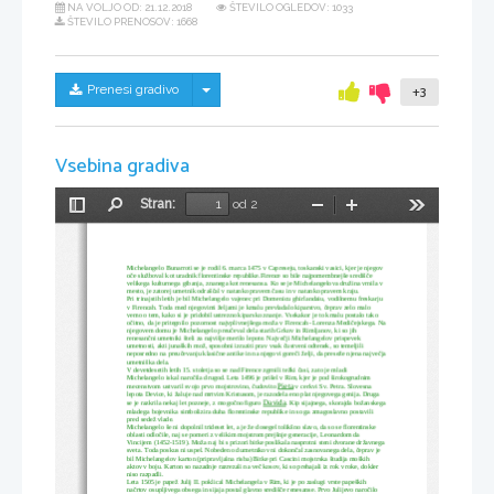
NA VOLJO OD:
21.12.2018
ŠTEVILO OGLEDOV: 1033
ŠTEVILO PRENOSOV: 1668
Skrij/prikaži meni
Prenesi gradivo
+3
Vsebina gradiva
Stran:
od 2
Preklopi
Najdi
Pomanjšaj
Povečaj
Orodja
stransko
vrstico
Michelangelo Bunarroti se je rodil 6. marca 1475 v Capreseju, toskanski vasici, kjer je njegov 
oče služboval kot uradnik florentinske republike.Firence so bile najpomembnejše središče 
velikega kulturnega gibanja, znanega kot renesansa. Ko se je Michelangelova družina vrnila v 
mesto, je zatorej umetnik odraščal v natanko pravem času in v natanko pravem kraju.
Pri trinajstih letih je bil Michelangelo vajenec pri Domenicu ghirlandaiu, vodilnemu freskarju 
v Firencah. Toda med njegovimi željami je kmalu prevladalo kiparstvo, čeprav zelo malo 
vemo o tem, kako si je pridobil ustrezno kiparsko znanje. Vsekakor je to kmalu postalo tako 
očitno, da je pritegnilo pozornost najvplivnejšega moža v Firencah- Lorenza Medičejskega. Na
njegovem domu je Michelangelo preučeval dela starih Grkov in Rimljanov, ki so jih 
renesančni umetniki šteli za najvišje merilo lepote. Največji Michelangelov prispevek 
umetnosti, akti junaških mož, sposobni izraziti prav vsak čustveni odtenek, so temeljili 
neposredno na preučevanju klasične antike in na njegovi goreči želji, da preseže njena največja
umetniška dela.
V devetdesetih letih 15. stoletja so se nad Firence zgrnili težki časi, zato je mladi 
Michelangelo iskal naročila drugod. Leta 1496 je prišel v Rim, kjer je pod širokogrudnim 
Pieta
mecenstvom ustvaril svojo prvo mojstrovino, čudovito 
 v cerkvi Sv. Petra. Slovesna 
lepota Device, ki žaluje nad mrtvim Kristusom, je razodela eno plat njegovega genija. Druga 
Davida
se je razkrila nekaj let pozneje, z mogočno figuro 
. Kip sijajnega, skorajda božanskega
mladega bojevnika simbolizira duha florentinske republike in so ga zmagoslavno postavili 
pred sedež vlade.
Michelangelo še ni dopolnil trideset let, a je že dosegel tolikšno slavo, da so se florentinske 
oblasti odločile, naj se pomeri z velikim mojstrom prejšnje generacije, Leonardom da 
Vincijem (1452-1519). Moža naj bi s prizori bitke poslikala nasprotni steni dvorane državnega
sveta. Toda poskus ni uspel. Nobeden od umetnikov ni dokončal zasnovanega dela, čeprav je 
bil Michelangelov karton (pripravljalna risba) Bitke pri Cascini mojstrska študija moških 
aktov v boju. Karton so nazadnje razrezali na več kosov, ki so prehajali iz rok v roke, dokler 
niso razpadli.
Leta 1505 je papež Julij II. poklical Michelangela v Rim, ki je po zaslugi vrste papeških 
načrtov osupljivega obsega in sijaja postal glavno središče renesanse. Prvo Julijevo naročilo 