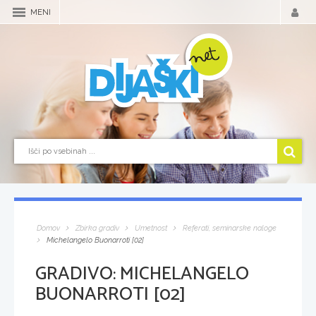
MENI
Domov
Zbirka gradiv
Umetnost
Referati, seminarske naloge
Michelangelo Buonarroti [02]
GRADIVO:
MICHELANGELO
BUONARROTI [02]