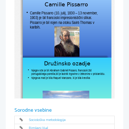
Camille Pissarro
Camille Pissarro (10. julij, 1830 – 13 november, 
•
1903) je bil francoski impresionistični slikar. 
Pissarro je bil rojen na otoku Saint-Thomas v 
karibih.
Družinsko ozadje
Njegov oče je bil Abraham Gabriel Pissaro, francoski žid 
•
portugalskega porekla,bil je lastnik trgovine z železnino v pristanišču.
Njegova mati je bila Raquel Manzano, ki je bila kreolka
•
Sorodne vsebine
Sociološka metodologija
Rimljani [04]