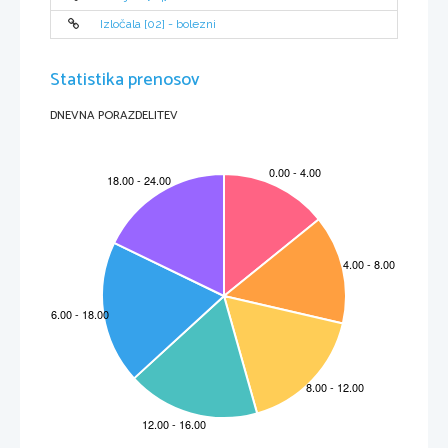
Otroštvo
Izločala [02] - bolezni
Pissarro je bil tretji sin v družini.Živeli so nad njihovo trgovino v 
•
pristanišču. Ko je dopolnil 12 let, so ga poslali v šolo v Pariz. Mladi 
Pissarro je zgodaj pokazal talent za slikanje,in začel redno 
obiskovati razstave v muzeju Louvre. 
Statistika prenosov
DNEVNA PORAZDELITEV