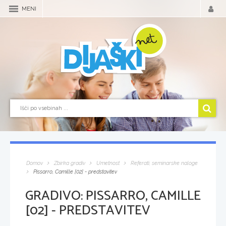
MENI
Domov
Zbirka gradiv
Umetnost
Referati, seminarske naloge
Pissarro, Camille [02] - predstavitev
GRADIVO:
PISSARRO, CAMILLE
[02] - PREDSTAVITEV