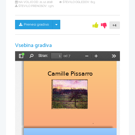
NA VOLJO OD:
21.12.2018
ŠTEVILO OGLEDOV: 613
ŠTEVILO PRENOSOV: 1371
Skrij/prikaži meni
Prenesi gradivo
+4
Vsebina gradiva
Stran:
od 7
Preklopi
Najdi
Pomanjšaj
Povečaj
Orodja
stransko
vrstico
Camille Pissarro