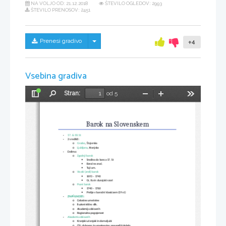
NA VOLJO OD:
21.12.2018
ŠTEVILO OGLEDOV: 2993
ŠTEVILO PRENOSOV: 2451
Skrij/prikaži meni
Prenesi gradivo
+4
Vsebina gradiva
Stran:
od 5
Preklopi
Najdi
Pomanjšaj
Povečaj
Orodja
stransko
vrstico
Barok na Slovenskem
-
17. & 18. St
-
2 središči:
o
Gradec
, Štajerska
o
Ljubljana
, Kranjska
-
Delimo:
o
Zgodnji barok 
Sredina do konca 17. St

Baročne znač.

Tuji um.

o
Visoki (zreli) barok
1693 – 1740

Gr, Ita in dunajski vzori

o
Pozni barok
1740 – 1760

Prelije v baročni klasicizem (19 st)

-
ZNAČILNOSTI:
o
Celostne umetnine
o
Iluzionistično slik.
o
Akademija delovnih
o
Regionalna pogojenost
-
Akademia delovnih
o
Kranjski učenjaki in domoljubi
o
Cilj: duhovno in umetnostno preurediti deželo