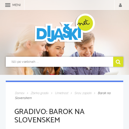
MENI
Domov
Zbirka gradiv
Umetnost
Snov, zapiski
Barok na
Slovenskem
GRADIVO:
BAROK NA
SLOVENSKEM