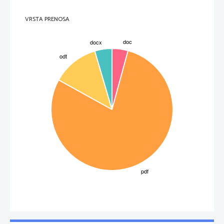
o
Celovita um.
PR: 
J. Plumenberg, veliki oltar v Marijini cerkvi
PR: 
J. Contieri, oltar kapele sv. Frančiška Ksaverija
VRSTA PRENOSA
PR: 
A. Putti, Portal semenišča
PR: 
A. Putti, Emonska školfa
PR: 
F. Robba, veliki oltar župnijske c. sv Jakoba
PR: 
F. Robba, Veliki oltar Uršulinske cerkve
PR: 
F. Robba, oltar sv. Rešnjega telesa
PR: 
Franceso Robba, vodnjak treh krajinskih rek
PR: 
Jernej Plumenberg, veliki oltar v Marijini c.
PR:
 Contieri, oltar kapele sv. Frančiška Ksaverija v šentjakobski c.