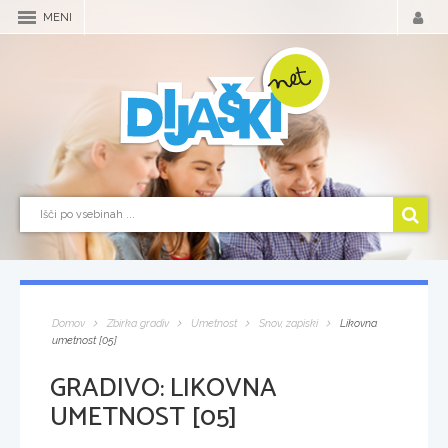
MENI
Domov
Zbirka gradiv
Umetnost
Snov, zapiski
Likovna
umetnost [05]
GRADIVO:
LIKOVNA
UMETNOST [05]