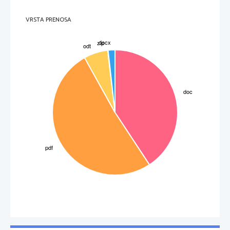
-
Subtraktivno
 ali odštevalno mešanje: mešanje barvnih snovi, vsaka barvna snov vpije
nekaj barvne svetlobe, zato so mešanice temnejše od izhodiščnih barv. Vpijanje 
barvne svetlobe.
-
Snovno mešanje
: barvni krog
VRSTA PRENOSA
Osnovne ali primarne barve: 
-
modra
-
rumena
-
rdeča
Če pravilno mešamo osnovne barve nastane temno
siva oz . črna.