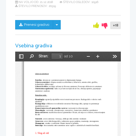
NA VOLJO OD:
21.12.2018
ŠTEVILO OGLEDOV: 10916
ŠTEVILO PRENOSOV: 20519
Skrij/prikaži meni
Prenesi gradivo
+18
Vsebina gradiva
Stran:
od 10
Preklopi
Najdi
Pomanjšaj
Povečaj
Orodja
stransko
vrstico
Likovna umetnost
Estetika
: ukvarja se s poimenovanjem in dojemanjem lepega.
Likovna umetnost
: skupna oznaka za arhitekturo, slikarstvo, umetno obrt, grafiko, 
industrijsko oblikovanje.
Likovna kritika
: ocenjuje sočasno in likovno umetnost. Povezuje občinstvo in umetnost
Umetnostna zgodovina
: kako se je lum razvijala skozi čas, ohranja spomin, pojasnjuje 
umetnine ( analiza).
Pomožne vede: 
Ikonologija
: ugotavlja tipološke vrste in motivne povezave. Razlaga delo v okviru vseh 
okoliščin
Ikonografija
: oblikovne in vsebinske sestavine likovnega dela, opisuje in poimenuje 
upodobljeno snov
Konservatorstvo ali spomeniško varstvo
: varovanje in obravnavanje
Muzeologija
: varovanje, shranjevanje, razstavitev, znanstvena obdelava predmetov
Restavratorstvo
: materialna narava spomenikov lik um, ukvarja se z obnovo, restavriranjem 
lik del.
Umetnik
: avtor umetnine. Ustvarja, oblikuje dela estetske vrednosti
Avtorstvo
: avtor določenega dela, razberemo ga po podpisu, znamenju, monogramu
Monogram
: oznaka z začetnimi črkami imena in priimka.
Datiranje
: leto nastanka neke umetnine avtor zapiše v arabskih ali rimskih številkah. 
1. Slog ali stil