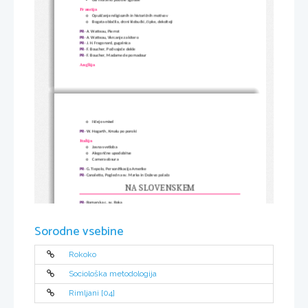
GB moralno poučne zgodbe

Francija
o
Opuščanje religioznih in historičnih motivov
o
Bogata oblačila, drzni klobučki, čipke, dekolteji
PR: 
A. Watteau, Pierrot
PR: 
A. Watteau, Vkrcanje za kitero
PR: 
J. H. Fragonard, gugalnica
PR: 
F. Boucher, Počivajoče dekle
PR: 
F. Boucher, Madame de pomadour
Anglija
o
Iščejo smisel
PR: 
W. Hogarth, Kmalu po poroki
Italija
o
Jasna svetloba
o
Alegorične upodobitve
o
Camera obsura
PR: 
G. Tiepolo, Personifikacija Amerike
PR: 
Canaletto, Pogled na sv. Marka in Doževo palačo
NA SLOVENSKEM
PR: 
Romarska c. sv. Roka
PR: 
Stopnišče Grubarjeve palače
PR: 
stopnišče mariborskega gradu
Sorodne vsebine
Rokoko
Sociološka metodologija
Rimljani [04]