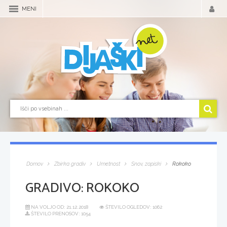
MENI
Domov
Zbirka gradiv
Umetnost
Snov, zapiski
Rokoko
GRADIVO:
ROKOKO
NA VOLJO OD:
21.12.2018
ŠTEVILO OGLEDOV: 1062
ŠTEVILO PRENOSOV: 1054