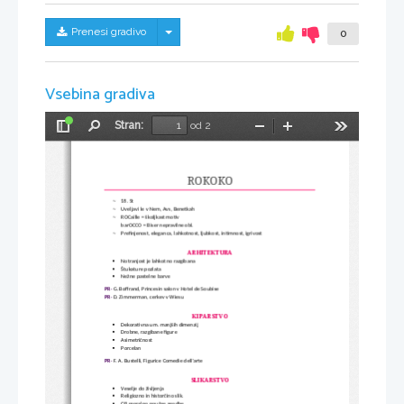
Skrij/prikaži meni
Prenesi gradivo
0
Vsebina gradiva
Stran:
od 2
Preklopi
Najdi
Pomanjšaj
Povečaj
Orodja
stransko
vrstico
ROKOKO
~
18. St
~
Uveljavi le v Nem, Avs, Benetkah
~
ROCaille = školjkast motiv
barOCCO = Biser nepravilne obl.
~
Prefinjenost, eleganca, lahkotnost, ljubkost, intimnost, igrivost
ARHITEKTURA
Notranjost je lahkotno razgibana

Štukature pozlata

Nežne pastelne barve

PR: 
G. Boffrand, Princesin salon v Hotel de Soubise
PR: 
D. Zimmerman, cerkev v Wiesu
KIPARSTVO
Dekorativna um. manjših dimenzij

Drobne, razgibane figure

Asimetričnost

Porcelan

PR: 
F. A. Bustelli, Figurice Comedie dell'arte
SLIKARSTVO
Veselje do življenja

Religiozno in historčino slik.
