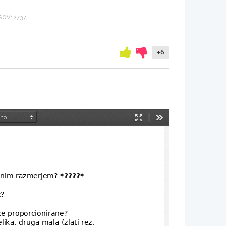
OV: 2737
+6
Način
Orodja
predstavitve
znim razmerjem? 
*????*
? 
ike proporcionirane?
ka, druga mala (zlati rez, 