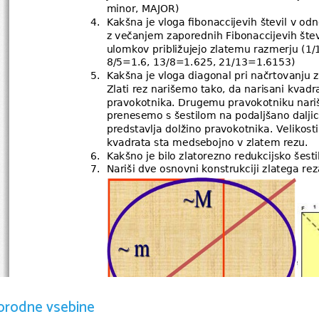
minor, MAJOR)
4.
Kakšna je vloga fibonaccijevih števil v od
z večanjem zaporednih Fibonaccijevih štev
ulomkov približujejo zlatemu razmerju (1/
8/5=1.6, 13/8=1.625, 21/13=1.6153)
5.
Kakšna je vloga diagonal pri načrtovanju 
Zlati rez narišemo tako, da narisani kvad
pravokotnika. Drugemu pravokotniku nariš
prenesemo s šestilom na podaljšano daljic
predstavlja dolžino pravokotnika. Velikosti
kvadrata sta medsebojno v zlatem rezu.
6.
Kakšno je bilo zlatorezno redukcijsko šesti
7.
Nariši dve osnovni konstrukciji zlatega rez
orodne vsebine