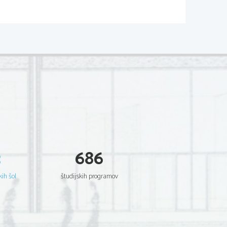
3
686
https://
A
kih šol
študijskih programov
eže – praktična naloga- načrtaj 
ri, ki so v zlatem rezu.
ora v odnosu zlatega reza 