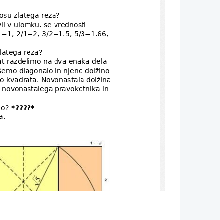
nosu zlatega reza? 
il v ulomku, se vrednosti 
1=1, 2/1=2, 3/2=1.5, 5/3=1.66, 
zlatega reza?
rat razdelimo na dva enaka dela 
emo diagonalo in njeno dolžino 
o kvadrata. Novonastala dolžina 
 
novonastalega pravokotnika in 
lo?
 *????*
a.