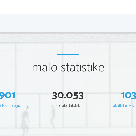
malo statistike
901
30.053
10
www.youtube.com/watch?v=RjM8AaNSjh
šolskih programov
število datotek
fakultet in viso
9.
Grafično izpelji načrtovanje zlatorezne mr
vsaj 5 polji v horizontalni in vertikalni sme
10.
 Računanje vrednosti arhitekturnega prost
(računska naloga)
11.
 Narava in zlati rez (napiši in skiciraj