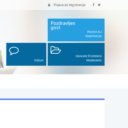
Prijava ali registracija
Pozdravljen
gost
PRIJAVA ALI
REGISTRACIJA
ISKALNIK ŠTUDIJSKIH
FORUM
PROGRAMOV