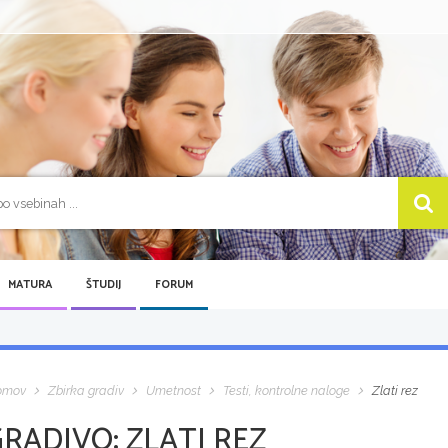
MATURA
ŠTUDIJ
FORUM
omov
Zbirka gradiv
Umetnost
Testi, kontrolne naloge
Zlati rez
GRADIVO:
ZLATI REZ