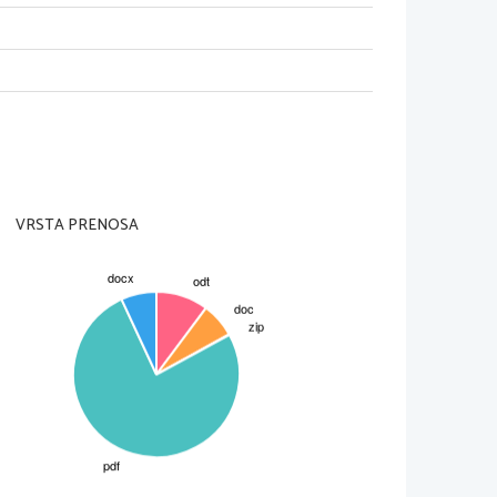
zdelimo na dva enaka dela 
 
šemo diagonalo in njeno dolžino 
o kvadrata. Novonastala dolžina 
i novonastalega pravokotnika in 
. Nastalemu manjšemu 
in tako nastaneta znotraj tega 
t, katerih velikosti sta si spet v
itev se lahko nadaljuje še kar 
ni delitvi
VRSTA PRENOSA