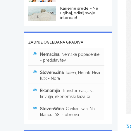
Karierne srede – Ne
ugibaj, odkrij svoje
interese!
ZADNJE OGLEDANA GRADIVA
Nemščina
: Nemške popačenke
- predstavitev
Slovenščina
: Ibsen, Henrik: Hiša
lutk - Nora
Ekonomija
: Transformacijska
krivulja, ekonomski kazalci
Slovenščina
: Cankar, Ivan: Na
klancu [08] - obnova
S