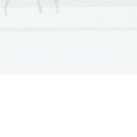
, 5-kraka morska zvezda, 5 listov 
cvetov na marjetici...
 Tudi 
tem rezu
 sipa, hobotnica, morska 
o popka
je
φ