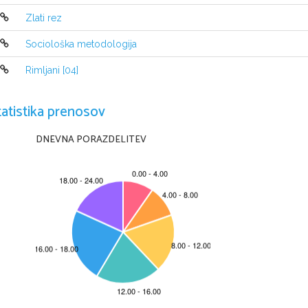
Narišemo ga tako, da narisani kvadrat ra
Zlati rez
pravokotnika. Drugemu pravok
otniku nari
prenesemo s šestilom na podaljšano daljic
Sociološka metodologija
predstavlja dolžino pravokotnika. Velikost
kvadrata sta medsebojno  ̈v zlatem rezu
Rimljani [04]
pravokotniku lahko spet vrišemo kvadrat, 
pravokotnika spet nov pravokotnik in kvadra
idealnem razmerju 
 zlatem rezu. Taka del
tatistika prenosov
naprej in naprej, zato govorimo o neskonč
DNEVNA PORAZDELITEV
8.
Načrtaj zlatorezno spiralo.