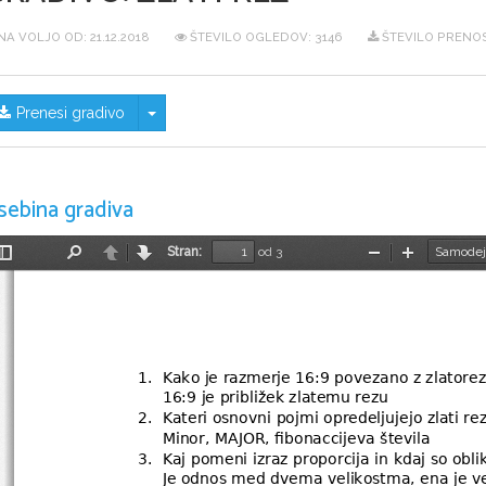
NA VOLJO OD:
21.12.2018
ŠTEVILO OGLEDOV: 3146
ŠTEVILO PRENOS
Skrij/prikaži meni
Prenesi gradivo
sebina gradiva
Stran:
od 3
Preklopi
Najdi
Nazaj
Naprej
Pomanjšaj
Povečaj
stransko
vrstico
1.
Kako je razmerje 16:9 povezano z zlatore
16:9 je približek zlatemu rezu
2.
Kateri osnovni pojmi opredeljujejo zlati rez
Minor, MAJOR, fibonaccijeva števila 
3.
Kaj pomeni izraz proporcija in kdaj so obl
Je odnos med dvema velikostma, ena je veli