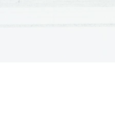
Zlatorezna spirala pri rastlinah in polžkih
pri cvetu, zlatorezna spirala na storžu, 21 
zgradba mehkužcev in lupinarjev je v zla
školjk
a
12.
 Kako je človek povezan z zlatim rezom? 
13.
-
celotno višino človeškega telesa in višin
14.
- dolžino od ramena do vrha prstov
in dolžino od komolca do vrha
prstov – zopet
φ
,
15.
-
višino kolka in višino kolena -
φ
.
16.
-
širino ustnic in širino nosu (na
njegovi najširši točki) -
φ
.
17.
- širino ust in razdaljo od kotičkov
ustnic do roba obraza -
φ
.
18.
- razdaljo od vrha glave do
spodnjega dela brade in od
spodnjega dela brade do popka -
φ
.
19.
- razdaljo od vrha glave do popka in
razdaljo od popka do podplatov -
φ
.
20.
- razdaljo od spodnjega dela vratu
do popka in razdaljo od popka do
sramnega predela -
φ
.