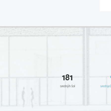
181
srednjih šol
srednje