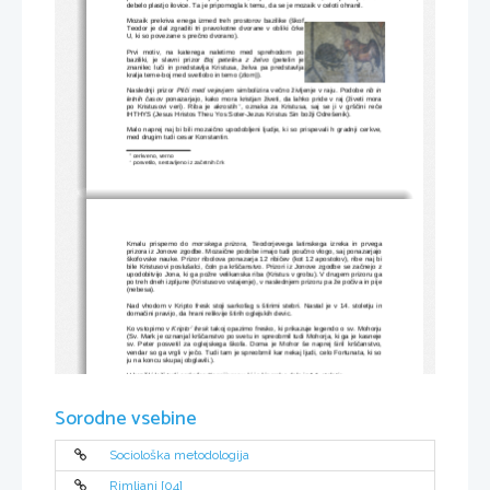
debelo plastjo ilovice. Ta je pripomogla k temu, da se je mozaik v celoti ohranil. 
Mozaik prekriva enega izmed treh prostorov bazilike (škof
Teodor je dal zgraditi tri pravokotne dvorane v obliki črke
U, ki so povezane s prečno dvorano). 
Prvi   motiv,   na   katerega   naletimo   med   sprehodom   po
baziliki, je slavni prizor  
Boj petelina z želvo
  (petelin je
znanilec luči in predstavlja Kristusa, želva pa predstavlja
kralja teme-boj med svetlobo in temo (zlom)). 
Naslednji prizor 
Ptiči med vejevjem
 simbolizira večno življenje v raju. Podobe 
rib in
letnih časov
 ponazarjajo, kako mora kristjan živeti, da lahko pride v raj (živeti mora
po Kristusovi veri). Riba je akrostih
, oznaka za Kristusa, saj se ji v grščini reče

IHTHYS (Jesus Hristos Theu Yos Soter-Jezus Kristus Sin božji Odrešenik). 
Malo naprej naj bi bili mozaično upodobljeni ljudje, ki so prispevali h gradnji cerkve,
med drugim tudi cesar Konstantin. 

cerkveno, verno


 posvetilo, sestavljeno iz začetnih črk

Kmalu prispemo do  
morskega prizora
, Teodorjevega latinskega izreka in prvega
prizora iz Jonove zgodbe. Mozaične podobe imajo tudi poučno vlogo, saj ponazarjajo
škofovske nauke. Prizor ribolova ponazarja 12 ribičev (kot 12 apostolov), ribe naj bi
bile Kristusovi poslušalci, čoln pa krščanstvo. Prizori iz Jonove zgodbe se začnejo z
upodobitvijo Jona, ki ga požre velikanska riba (Kristus v grobu). V drugem prizoru ga
po treh dneh izpljune (Kristusovo vstajenje), v naslednjem prizoru pa že počiva in pije
(nebesa). 
Nad vhodom v Kripto fresk stoji sarkofag s štirimi stebri. Nastal je v 14. stoletju in
domačini pravijo, da hrani relikvije štirih oglejskih devic. 
Ko vstopimo v 
Kripto
 fresk 
takoj opazimo fresko, ki prikazuje legendo o sv. Mohorju

(Sv. Mark je oznanjal krščanstvo po svetu in spreobrnil tudi Mohorja, ki ga je kasneje
sv. Peter posvetil za oglejskega škofa. Doma je Mohor še naprej širil krščanstvo,
vendar so ga vrgli v ječo. Tudi tam je spreobrnil kar nekaj ljudi, celo Fortunata, ki so
ju na koncu skupaj obglavili.). 
V baziliki leži tudi 
sarkofag Kancijancev
, ki je kiparsko delo iz 14. stoletja.
Na levi strani bazilike stoji 
Kripta izkopavanj
, skozi katero se lahko sprehodiš. Ob poti
so podobe pisanih ptic, jastogov, ovnov, geometričnih okrasij in rastlin. Še enkrat se
ponovi motiv petelina in želve. 
Sorodne vsebine
Sociološka metodologija
      Zunaj bazilike je tudi krstilnica. 
Rimljani [04]