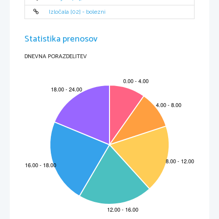
Izločala [02] - bolezni
Statistika prenosov
                                                   VIRI in LITERATURA:
DNEVNA PORAZDELITEV
prof. Černuta Nowak: učno gradivo Oglej


 grobnica pod oltarnim prostorom

V. Koršič-Zorn: Kratek vodnik po oglejski baziliki

Guide de Tourisme: Italie
