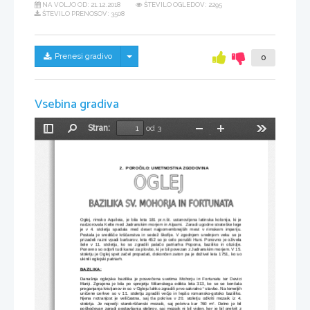
NA VOLJO OD:
21.12.2018
ŠTEVILO OGLEDOV: 2295
ŠTEVILO PRENOSOV: 3508
Skrij/prikaži meni
Prenesi gradivo
0
Vsebina gradiva
Stran:
od 3
Preklopi
Najdi
Pomanjšaj
Povečaj
Orodja
stransko
vrstico
2.
POROČILO: UMETNOSTNA ZGODOVINA
Oglej, rimsko Aquileia, je bila leta 181 pr.n.št. ustanovljena latinska kolonija, ki je
nadzorovala Kelte med Jadranskim morjem in Alpami.  Zaradi ugodne strateške lege
je v 4. stoletju spadala med deset najpomembnejših mest v rimskem imperiju.
Postala je središče krščanstva in sedež škofije. V zgodnjem srednjem veku so jo
prizadeli razni vpadi barbarov, leta 452 so jo celo porušili Huni. Ponovno je oživela
šele v 11. stoletju, ko so zgradili palačo patriarha Popona, baziliko in obzidje.
Ponovno so odprli tudi kanal za plovbo, ki je bil povezan z Jadranskim morjem. V 15.
stoletju je Oglej spet začel propadati, dokončen zaton pa je doživel leta 1751, ko so
ukinili oglejski patriarh.
BAZILIKA:
Današnja oglejska bazilika je posvečena svetima Mohorju in Fortunatu ter Devici
Mariji. Zgrajena je bila po sprejetju Milanskega edikta leta 313, ko so se končala
preganjanja kristjanov in so v Ogleju lahko zgradili prvo sakralno
 stavbo. Na temeljih

uničene cerkve so v 11. stoletju zgradili večjo in lepšo romansko-gotsko baziliko.
Njena notranjost je veličastna, saj tla pokriva v 20. stoletju odkriti mozaik iz 4.
stoletja. Je največji starokrščanski mozaik, saj pokriva kar 760 m². Delno je bil
poškodovan zaradi postavljanja stebrov, saj mozaik ni bil viden, ker je bil prekrit z