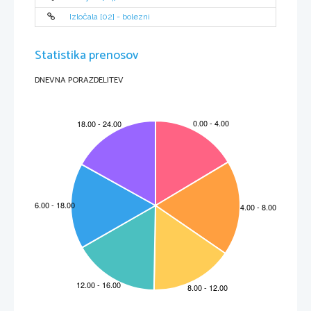
www.minoriti.rkc.si/svetniki

Izločala [02] - bolezni

predmet, po katerem prepoznamo osebo

Statistika prenosov
DNEVNA PORAZDELITEV