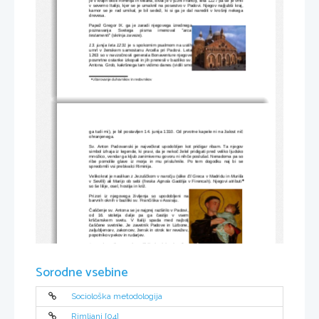
je v krajih okoli Riminija in Milana, bival je v južni Franciji, leta 1227 pa se je vrnil
v severno Italijo, kjer se je umaknil na posestvo v Padovi. Njegov najljubši kraj,
kamor se je rad umikal, je bil sedež, ki si ga je dal narediti v krošnji nekega
drevesa. 
Papež Gregor IX. ga je zaradi njegovega izrednega
poznavanja   Svetega   pisma   imenoval   "
arca
testamenti
" (skrinja zaveze). 
13. junija leta 1231
 je s spokornim psalmom na ustih
umrl v ženskem samostanu Arcella pri Padovi. Leta
1263 so v navzočnosti generala Bonaventure njegove
posmrtne ostanke izkopali in jih prenesli v baziliko sv.
Antona. Grob, kakršnega tam vidimo danes (vidili smo

zborovanje duhovnikov in redovnikov

ga tudi mi), je bil postavljen 14. junija 1310. Od prvotne kapele ni na žalost nič
ohranjenega.
Sv. Anton Padovanski je največkrat upodobljen kot pridigar ribam. Ta njegov
simbol izhaja iz legende, ki pravi, da je nekoč želel pridigati pred veliko ljudsko
množico, vendar ga kljub zanimivemu govoru ni nihče poslušal. Nenadoma pa so
ribe pomolile glave iz morja in mu prisluhnile. Po tem dogodku naj bi se
spreobrnili vsi prebivalci Riminija.  
Velikokrat je naslikan z Jezuščkom v naročju (slike 
El Greca
 v Madridu in 
Murilla

v Sevilli) ali Marijo ob sebi (
freska Agnola Gaddija
 v Firencah). Njegovi atributi
so še lilije, osel, hostija in križ. 
Prizori  iz njegovega življenja so upodobljeni  na
barvnih oknih v baziliki sv. Frančiška v Assisiju.  
Čaščenje sv. Antona se je najprej razširilo v Padovi,
od   16.   stoletja   dalje   pa   ga   častijo   v   vsem
krščanskem   svetu.   V   Italiji   spada   med   najbolj
čaščene svetnike. Je zavetnik Padove in Lizbone,
zaljubljencev, zakoncev, žensk in otrok ter revežev,
popotnikov pekov in rudarjev. 
Anton je v času svojega življenja deloval tudi v
Gorici in drugod po Sloveniji, kjer so mu posvečene
številne cerkve. 
Sorodne vsebine
Sociološka metodologija
VIRI in LITERATURA:
Rimljani [04]
Wikipedia: Anton Padovanski
