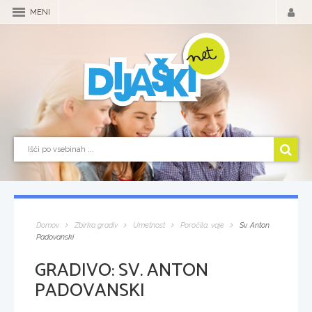
MENI
Domov
Zbirka gradiv
Umetnost
Poročila, vaje
Sv. Anton
Padovanski
GRADIVO:
SV. ANTON
PADOVANSKI