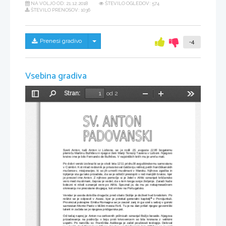
NA VOLJO OD:
21.12.2018
ŠTEVILO OGLEDOV: 574
ŠTEVILO PRENOSOV: 1036
Skrij/prikaži meni
Prenesi gradivo
-4
Vsebina gradiva
Stran:
od 2
Preklopi
Najdi
Pomanjšaj
Povečaj
Orodja
stransko
vrstico
Sveti Anton, tudi Anton iz Lizbone, se je rodil  
15. avgusta 1195
  bogatemu
plemiču Martinu Bulhões in njegovi ženi Mariji Tereziji Taveira v Lizboni. Njegovo
krstno ime je bilo Fernando de Bulhões. V najstniških letih mu je umrla mati. 
Po dobri verski izobrazbi se je okoli leta 1211 pridružil avguštinskemu samostanu
v Coimbri. Kot mlad redovnik je prisostvoval čaščenju relikvij petih frančiškanskih
mučencev, misijonarjev, ki so jih umorili muslimani v Maroku. Njihova zgodba in
trpljenje sta ga tako prizadela, da se je odločil prestopiti v red manjših bratov, kjer
je prevzel ime Anton. Z njihovo pomočjo si je želel v Afriki oznanjati krščansko
vero med muslimani, čeprav je vedel, da s tem tvega svoje življenje. Zaradi hude
bolezni ni nikoli oznanjal vere po Afriki. Spoznal je, da mu po nekajmesečnem
okrevanju ne preostane drugega, kot vrnitev na Portugalsko. 
Vendar je usoda določila drugače; pred obalo Sicilije je doživel hud brodolom. Po

rešitvi se je odpravil v Assisi, kjer je potekal generalni kapitelj
 v Porcijunkuli.
Provincial pokrajine Emilia Romagna se je zavzel zanj in ga vzel s seboj v gorski
samostan Monte Paolo v bližini mesta Forli. Tu je na dan prišel njegov govorniški
talent in začela se je njegova pridigarska pot.
Od tedaj naprej je Anton na cerkvenih prižnicah oznanjal Božjo besedo. Njegova
prizadevanja na področju v boju proti krivovercem so bila kronana z velikimi
uspehi. Po naročilu sv. Frančiška Asiškega je začel poučevati teologijo. Deloval