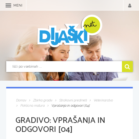
MENI
Domov
Zbirka gradiv
Strokovni predmeti
Veterinarstvo
Poklicna matura
Vprašanja in odgovori [04]
GRADIVO:
VPRAŠANJA IN
ODGOVORI [04]