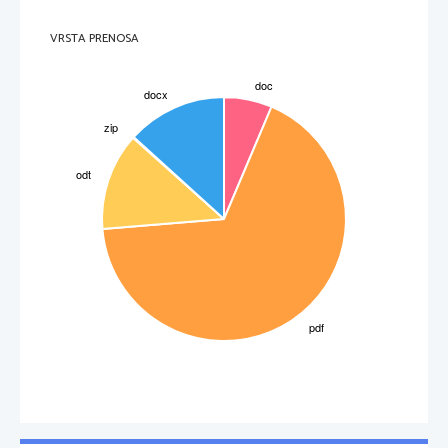
preštejemo srčne, včasih ga lahko otipamo na ušesni, repni, pri manjših na stegenski 
arteriji
 Ocenjujemo: frekvenco, ritem in kakovost žilnega utripa
VRSTA PRENOSA
40)
Kaj obsega pregled obtočil? Katere pregledovalne metode uporabimo in katere pripomočke
potrebujemo? Razložite izraz venin pulz in kratico CRT.
Obsega: preiskavo pulza, perifernega žilja in srca. Uporabljamo ogledovanje, pretrkavanje, 
otipavanje, osluškovanje, pa tudi RTG-slikanje, EKG in ultrazvočni pregled (doplerjev 
ultrazvok). Pomagamo si z fonendoskopom.
CRT pomeni čas polnjenja kapilar, določamo tako da s pomočjo prsta pritisnemo na dlesen 
nad zobovjem, ter merimo v kolikor časa se povrne barva nazaj (v rožnato); pri malih živalih 
v1 sekundi, pri velikih 1-2 sekundah.
41)
Kaj obsega pregled dihal? Katere pregledovalne metode uporabimo in katere pripomočke 
potrebujemo? Razložite izraz dispnoa. Katere vrste dispnoe poznamo? Kako prepoznamo 
posamezno vrsto dispnoe? 