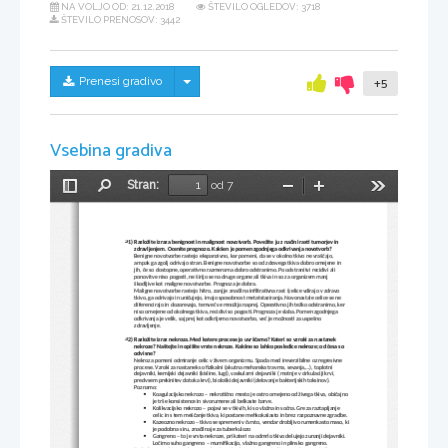
NA VOLJO OD:
21.12.2018
ŠTEVILO OGLEDOV: 3718
ŠTEVILO PRENOSOV: 3442
Skrij/prikaži meni
Prenesi gradivo
+5
Vsebina gradiva
Stran:
od 7
Preklopi
Najdi
Pomanjšaj
Povečaj
Orodja
stransko
vrstico
31)
Razložite izraza benignost in malignost novotvorb. Povežite ju z načini rasti tumorjev in 
zdravljenjem. Ocenite prognozo. Kakšen je pomen zgodnjega odkrivanja novotvorb?
Benigne novotvorbe rastejo ekspanzivno, kar pomeni, da se v okolno tkivo ne vraščajo, 
ampak ga zgolj odrivajo stran. Benigne novotvorbe so od zdravega tkiva dobro omejene in 
jih, če so dostopne, operativno razmeroma dobro odstranimo. Po odstranitvi recidivi ali 
ponovitve niso pogosti, ne širijo se na druge organe ali tkiva in so za organizem manj 
škodljive kot maligne novotvorbe. Prognoza je dobra.
Maligne novotvorbe rastejo hitro, zanj je značilna infiltrativna rast (celice vdirajo v zdravo 
tkivo, ga odrivajo in uničujejo, imajo sposobnost metatstaziranja. Novonastale celice se ne 
diferencirajo in dozorevajo, temveč se množijo naprej. Operativno jih težko odstranimo, ker 
niso omejene od okolnega tkiva, recidivi so pogosti. Prognoza je slaba. Pomen zgodnjega 
odkrivanja je velik, saj prej kot odkrijemo novotvorbo, več je možnosti za uspešno 
zdravljenje.
32)
Razložite izraz nekroza. Med katere procese jo uvrščamo? Kateri so vzroki za nastanek 
nekroze? Naštejte in opišite vrste nekroze. Kakšne so lahko posledice nekroze; od česa so 
odvisne?
Nekroza pomeni odmiranje celic v živem organizmu. Spada med ireverzibilne oz regresivne 
procese. Vzroki za nastanek so fizikalni (akutna mehanska travma, sevanja,...), toplotni 
dejavniki, kemijski dejavniki (kisline, lugi), vaskularni dejavniki ( motnje v cirkulaciji krvi, 
predvsem prekinitev dotoka krvi), biološki dejavniki (delovanje bakterijskih toksinov). 
Poznamo:
Koagulacijsko nekrozo – nekrotično mesto je ostro omejeno od živega tkiva, običajno 

je trše konsistence in sivorumene ali belkaste barve.
Kolikvacijsko nekrozo – pojavi se v tkivih, ki so vlažna in sočna. Gre za raztapljanje 

celic in s tem meščanje tkiva, ki postane mehkokašasto in brez razpoznavne zgradbe.
Kazeozno nekrozo – tkivo se spremeni v čvrsto, vendar drobljivo rumenkasto maso, ki

je podobna siru, značilna je za tuberkulozo
Gangreno – to je vrsta nekroze, pri kateri na odmrlo tkivo delujejo zunanji dejavniki. 

Ločimo suho gangreno – mumifikacijo, vlažno gangreno in plinsko gangreno.