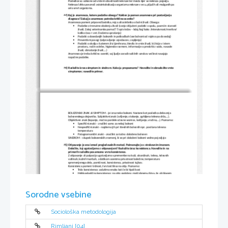
Posledice so odvisne od vrste in obsežnosti nekroze ter mesta kjer se nekroza pojavlja. 
Nekroza lahko povzroči avtointoksikacijo organizma nekroze v srcu, pljučih ali možganih pa 
celo smrt organizma.
33)
Kaj je anamneza, katere podatke obsega? Kakšen je pomen anamneze pri postavljanju 
diagnoze? Zakaj je anamnezo potrebo kritično ocenite?
Anamneza pomeni pripoved lastnika, rejca ali oskrbnika o bolni živali. Obsega:
Podatke o trenutne obolenju živali (vanjo vključeni podatki o spolu, pasmi in starosti 

živali; Zakaj veterinarska pomoč?  opis težav – kdaj/kaj/kako /intenzivnost/meritve/
koliko časa + vet. Dodatna vprašanja)
Podatki o dosedanjih boleznih in poškodbah (vse bolezni od rojstva pa do sedaj)

Preventivni posegi (odpravljanje zajedavcev, cepljenja)

Podatki o okolju v katerem živi (prehrana, število in vrste živali, ki živijo v istem 

prostoru, način oskrbe, higienske razmere, informacije o preskrbi z vodo, navade 
živali, obnašanje živali,...)
Anamnezo je treba kritično oceniti, saj ljudje zaradi različnih vzrokov večkrat navajajo 
napačne podatke.
34)
Razložite izraza simptom in sindrom. Kako ju prepoznamo? Navedite in obrazložite vrste 
simptomov; navedite primer.
BOLEZENSKI ZNAK ali SIMPTOM – je izraz neke bolezni. Nastane kot posledica delovanja 
bolezenskega dejavnika. Subjektivni znak (cviljenje, stokanje, zgrbljena telesna drža,...). 
Objektiven znak (šepanje, močno pordele očesne veznice, kašljanje, vročina,...). Poznamo:
Specifični znaki – značilni samo za nekaj bolezni

Nespecifični znaki – najdemo jih pri številnih boleznih npr. povišana telesna 

temperatura
Patognomonični znaki – značilni za točno določeno bolezen

SINDROM – skupek bolezenskih znamenj, ki se pri določeni bolezni vedno pojavljajo
35)
Otipavanje je ena izmed pregledovalnih metod. Poimenujte jo s strokovnim imenom. 
Določite, kaj ugotavljamo z otipavanjem? Razložite izraz konsistenca. Navedite in na 
primerih razložite posamezno vrsto konsistence.
Z otipavanje ali palpacijo ugotavljamo spremembe na koži, okončinah, telesu, telesnih 
votlinah, kožnih tvorbah, z dotikom ocenimo prisotnost bolečine, temperaturo 
spremenjenega dela, pomičnost, konsistenco, prisotnost tujkov.
Konsistenca pomeni trdnost, čvrstost tkiva na otip. Poznamo:
Trdo konsistenco: začutimo enako kot če bi tipali kost

Mehkoelastično konsistenco: na otip podobno maščobnemu tkivu, že ob blagem 

dotiku se ugreze pod prsti, ko pa pritisk poneha se takoj vrne v prvotno obliko
Trdoelastično konsistenco: na otip podobno mišicam, ob močnejšem pritisku se 

ugrezne, v prvotno obliko se povrne takoj, ko  pritisk popusti
Testasto konsistenco: po pritisku na tkivo, na njegovi površini ostanejo odtisi naših 

Sorodne vsebine
prstov, vdolbine se počasi poravnajo
Fluktuacijsko konsistenco: občutimo gibanje tekočine

Emfizematozno konsistenco: mehurčki plina, šušti oz. poka pod prsti, zvok 

imenujemo krepitacija
36)
Kakšen je splošen pristop k živalim? Navedite prisiljevala, ki jih lahko uporabljamo in 
Sociološka metodologija
kritično ocenite njihovo uporabo. Opišite delo veterinarskega tehnika pri sondiranju konja, 
pri intramuskularni aplikaciji zdravil pri mački in odvzemu krvi pri prašiču.
Vedno pristopamo odločno, mirno in previdno, zagotoviti moramo varnost živali in ljudi, pri 
lastniku se pozanimamo o izkušnjah z živaljo, pristop do živali je počasen, nase jo opozorimo 
Rimljani [04]
s pomirjajočim glasom, pristopimo tako da nas žival vidi ter ocenimo telesno govorico živali. 